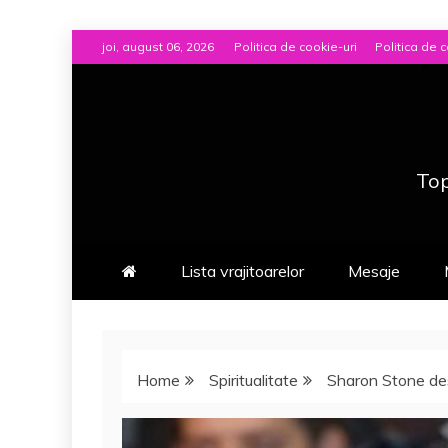
Skip
joi, august 06, 2026
Politica de cookie-uri
Politica de c
to
content
Top
Lista vrajitoarelor
Mesaje
Home
Spiritualitate
Sharon Stone de