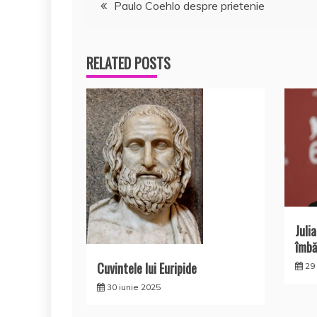
Navigare
Paulo Coehlo despre prietenie
în
RELATED POSTS
articole
Juli
îmbă
Cuvintele lui Euripide
29
30 iunie 2025