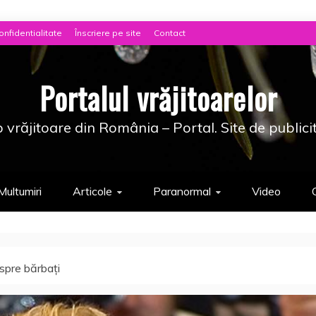
onfidentialitate
Înscriere pe site
Contact
Portalul vrăjitoarelor
 vrăjitoare din România – Portal. Site de publici
Multumiri
Articole
Paranormal
Video
spre bărbaţi