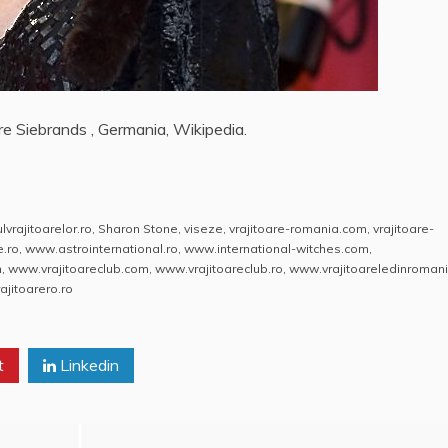
e Siebrands , Germania, Wikipedia.
lvrajitoarelor.ro
,
Sharon Stone
,
viseze
,
vrajitoare-romania.com
,
vrajitoare-
e.ro
,
www.astrointernational.ro
,
www.international-witches.com
,
m
,
www.vrajitoareclub.com
,
www.vrajitoareclub.ro
,
www.vrajitoareledinromani
jitoarero.ro
t
Linkedin