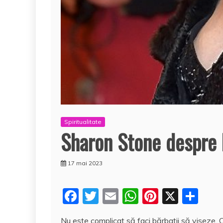
Spiritualitate
Sharon Stone despre 
17 mai 2023
F
T
E
W
Pi
X
P
a
w
m
h
nt
a
Nu este complicat să faci bărbaţii să viseze. C