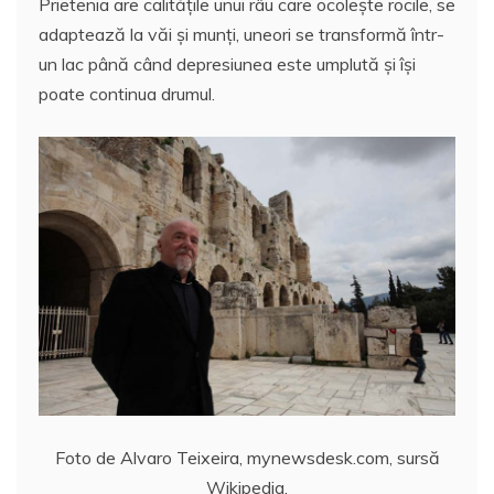
Prietenia are calitățile unui râu care ocolește rocile, se
c
itt
ai
at
er
rt
adaptează la văi și munți, uneori se transformă într-
e
er
l
s
e
aj
un lac până când depresiunea este umplută și își
b
A
st
e
poate continua drumul.
o
p
a
o
p
z
k
ă
Foto de Alvaro Teixeira, mynewsdesk.com, sursă
Wikipedia.