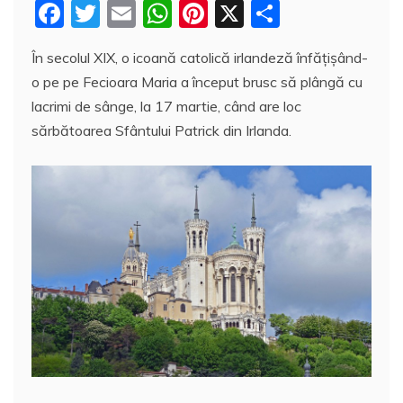
F
T
E
W
Pi
X
P
a
w
m
h
nt
a
În secolul XIX, o icoană catolică irlandeză înfățișând-
c
itt
ai
at
er
rt
o pe pe Fecioara Maria a început brusc să plângă cu
e
er
l
s
e
aj
lacrimi de sânge, la 17 martie, când are loc
b
A
st
e
sărbătoarea Sfântului Patrick din Irlanda.
o
p
a
o
p
z
k
ă