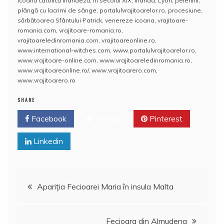
e
er
l
s
e
aj
icoană catolică irlandeză
,
În secolul XIX
,
Irlanda
,
Lyon
,
pelerinii
,
plângă cu lacrimi de sânge
,
portalulvrajitoarelor.ro
,
procesiune
,
b
A
st
e
sărbătoarea Sfântului Patrick
,
venereze icoana
,
vrajitoare-
romania.com
,
vrajitoare-romania.ro
,
o
p
a
vrajitoareledinromania.com
,
vrajitoareonline.ro
,
o
p
z
www.international-witches.com
,
www.portalulvrajitoarelor.ro
,
www.vrajitoare-online.com
,
www.vrajitoareledinromania.ro
,
k
ă
www.vrajitoareonline.ro/
,
www.vrajitoarero.com
,
www.vrajitoarero.ro
SHARE
Facebook
Twitter
Pinterest
Linkedin
Navigare
Apariţia Fecioarei Maria în insula Malta
în
Fecioara din Almudena