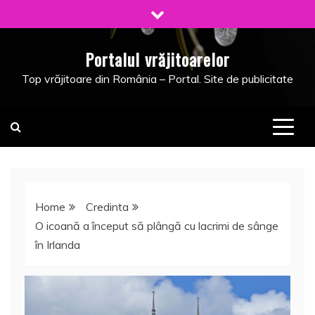
Skip
to
content
Portalul vrăjitoarelor
Top vrăjitoare din România – Portal. Site de publicitate
Home
Credinta
O icoană a început să plângă cu lacrimi de sânge
în Irlanda