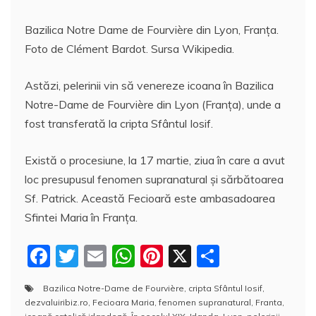
Bazilica Notre Dame de Fourvière din Lyon, Franţa.
Foto de Clément Bardot. Sursa Wikipedia.
Astăzi, pelerinii vin să venereze icoana în Bazilica
Notre-Dame de Fourvière din Lyon (Franța), unde a
fost transferată la cripta Sfântul Iosif.
Există o procesiune, la 17 martie, ziua în care a avut
loc presupusul fenomen supranatural și sărbătoarea
Sf. Patrick. Această Fecioară este ambasadoarea
Sfintei Maria în Franța.
F
T
E
W
Pi
X
P
a
w
m
h
nt
a
Bazilica Notre-Dame de Fourvière
,
cripta Sfântul Iosif
,
c
itt
ai
at
er
rt
dezvaluiribiz.ro
,
Fecioara Maria
,
fenomen supranatural
,
Franta
,