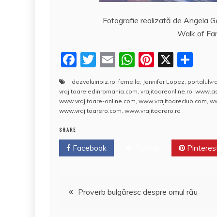
Fotografie realizată de Angela G
Walk of Fam
F
T
E
W
Pi
X
P
a
w
m
h
nt
a
dezvaluiribiz.ro
,
femeile
,
Jennifer Lopez
,
portalulvra
c
itt
ai
at
er
rt
vrajitoareledinromania.com
,
vrajitoareonline.ro
,
www.ast
e
er
l
s
e
aj
www.vrajitoare-online.com
,
www.vrajitoareclub.com
,
ww
www.vrajitoarero.com
,
www.vrajitoarero.ro
b
A
st
e
SHARE
o
p
a
Facebook
o
Twitter
p
Pinteres
z
k
ă
Navigare
Proverb bulgăresc despre omul rău
în