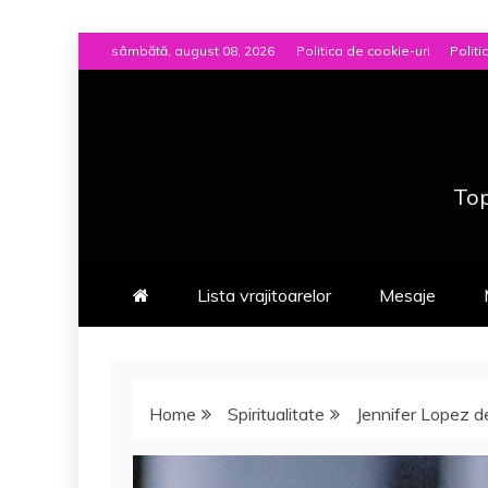
Skip
sâmbătă, august 08, 2026
Politica de cookie-uri
Politi
to
content
Top
Lista vrajitoarelor
Mesaje
Home
Spiritualitate
Jennifer Lopez de