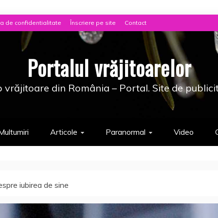
ca de confidentialitate
Înscriere pe site
Contact
Portalul vrăjitoarelor
 vrăjitoare din România – Portal. Site de publici
Multumiri
Articole
Paranormal
Video
spre iubirea de sine