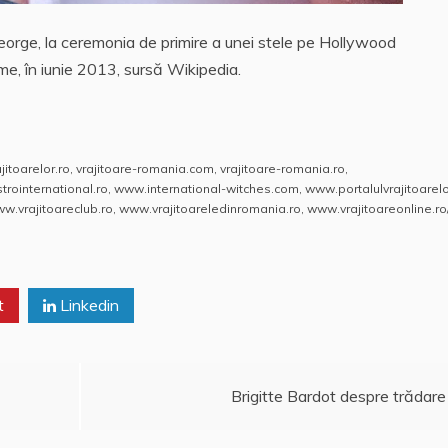
eorge, la ceremonia de primire a unei stele pe Hollywood
e, în iunie 2013, sursă Wikipedia.
jitoarelor.ro
,
vrajitoare-romania.com
,
vrajitoare-romania.ro
,
rointernational.ro
,
www.international-witches.com
,
www.portalulvrajitoarelo
w.vrajitoareclub.ro
,
www.vrajitoareledinromania.ro
,
www.vrajitoareonline.ro
t
Linkedin
Brigitte Bardot despre trădare