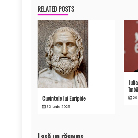
RELATED POSTS
articole
Juli
îmbă
Cuvintele lui Euripide
29
30 iunie 2025
Lasă un răspuns