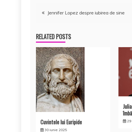
Navigare
Jennifer Lopez despre iubirea de sine
în
RELATED POSTS
articole
Juli
îmbă
Cuvintele lui Euripide
29
30 iunie 2025