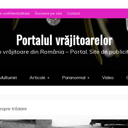
e confidentialitate
Înscriere pe site
Contact
Portalul vrăjitoarelor
 vrăjitoare din România – Portal. Site de publici
Multumiri
Articole
Paranormal
Video
despre trădare