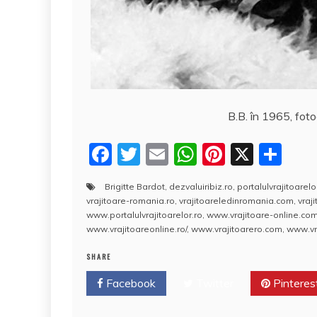
B.B. în 1965, foto
F
T
E
W
Pi
X
P
a
w
m
h
nt
a
Brigitte Bardot
,
dezvaluiribiz.ro
,
portalulvrajitoarelo
c
itt
ai
at
er
rt
vrajitoare-romania.ro
,
vrajitoareledinromania.com
,
vraj
e
er
l
s
e
aj
www.portalulvrajitoarelor.ro
,
www.vrajitoare-online.co
www.vrajitoareonline.ro/
,
www.vrajitoarero.com
,
www.vra
b
A
st
e
SHARE
o
p
a
Facebook
o
Twitter
p
Pinteres
z
k
ă