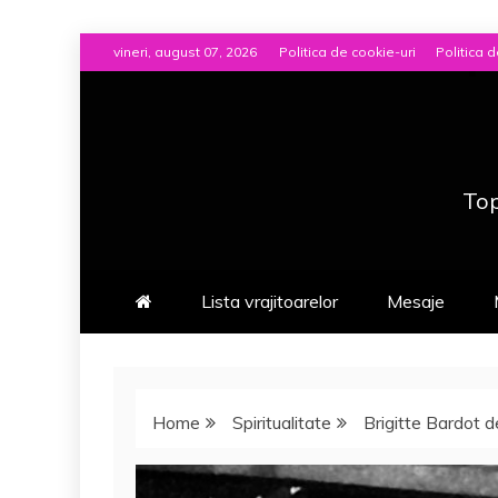
Skip
vineri, august 07, 2026
Politica de cookie-uri
Politica d
to
content
Top
Lista vrajitoarelor
Mesaje
Home
Spiritualitate
Brigitte Bardot 