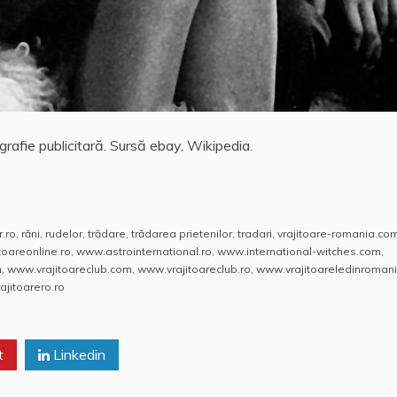
grafie publicitară. Sursă ebay, Wikipedia.
r.ro
,
răni
,
rudelor
,
trădare
,
trădarea prietenilor
,
tradari
,
vrajitoare-romania.co
itoareonline.ro
,
www.astrointernational.ro
,
www.international-witches.com
,
m
,
www.vrajitoareclub.com
,
www.vrajitoareclub.ro
,
www.vrajitoareledinromani
jitoarero.ro
t
Linkedin