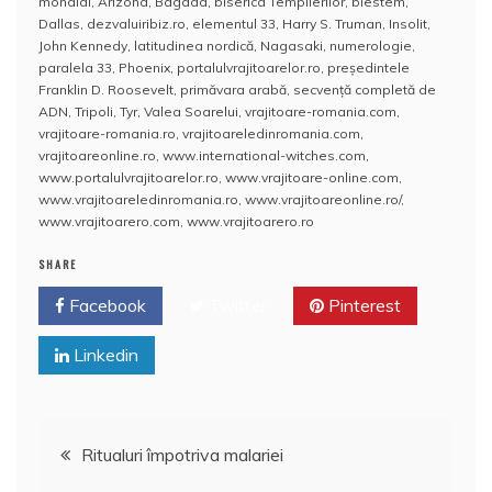
c
itt
ai
at
er
rt
mondial
,
Arizona
,
Bagdad
,
biserica Templierilor
,
blestem
,
e
er
l
s
e
aj
Dallas
,
dezvaluiribiz.ro
,
elementul 33
,
Harry S. Truman
,
Insolit
,
John Kennedy
,
latitudinea nordică
,
Nagasaki
,
numerologie
,
b
A
st
e
paralela 33
,
Phoenix
,
portalulvrajitoarelor.ro
,
preşedintele
Franklin D. Roosevelt
,
primăvara arabă
,
secvenţă completă de
o
p
a
ADN
,
Tripoli
,
Tyr
,
Valea Soarelui
,
vrajitoare-romania.com
,
o
p
z
vrajitoare-romania.ro
,
vrajitoareledinromania.com
,
vrajitoareonline.ro
,
www.international-witches.com
,
k
ă
www.portalulvrajitoarelor.ro
,
www.vrajitoare-online.com
,
www.vrajitoareledinromania.ro
,
www.vrajitoareonline.ro/
,
www.vrajitoarero.com
,
www.vrajitoarero.ro
SHARE
Facebook
Twitter
Pinterest
Linkedin
Navigare
Ritualuri împotriva malariei