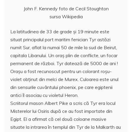
John F. Kennedy foto de Cecil Stoughton
sursa Wikipedia
La latitudinea de 33 de grade şi 19 minute este
situat principalul port maritim fenician Tyr astăzi
numit Sur, aflat la numai 50 de mile la sud de Beirut,
capitala Libanului. Un oraş plin de conflicte, un focar
permanent de război. Tyr datează de 5000 de ani !
Oraşu a fost recunoscut pentru un colorant roşu-
violet obţinut din melci de Murex. Culoarea este unul
din sensurile cuvântului phoenix, pe care egiptenii
antici îl asociau cu violetul Heron.
Scriitorul mason Albert Pike a scris că Tyr era locul
Misterelor lui Osiris după ce au fost importate din
Egipt. El a afirmat că cel două coloane masive
situate la intrarea în templul din Tyr de la Malkarth au