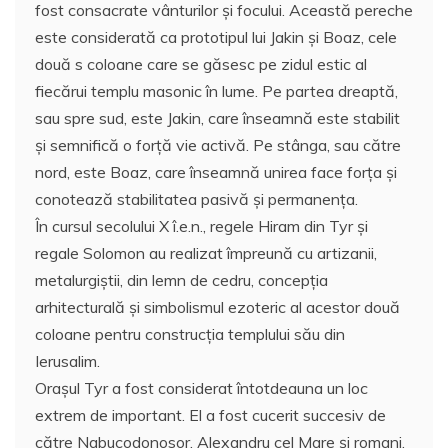
fost consacrate vânturilor şi focului. Această pereche
este considerată ca prototipul lui Jakin şi Boaz, cele
două s coloane care se găsesc pe zidul estic al
fiecărui templu masonic în lume. Pe partea dreaptă,
sau spre sud, este Jakin, care înseamnă este stabilit
şi semnifică o forţă vie activă. Pe stânga, sau către
nord, este Boaz, care înseamnă unirea face forţa şi
conotează stabilitatea pasivă şi permanenţa.
În cursul secolului X î.e.n., regele Hiram din Tyr şi
regale Solomon au realizat împreună cu artizanii,
metalurgiştii, din lemn de cedru, concepţia
arhitecturală şi simbolismul ezoteric al acestor două
coloane pentru construcţia templului său din
Ierusalim.
Oraşul Tyr a fost considerat întotdeauna un loc
extrem de important. El a fost cucerit succesiv de
către Nabucodonosor, Alexandru cel Mare şi romani,