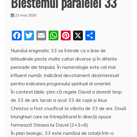
Blestemul paralelei 33
23 mai 2025
F
T
E
W
Pi
X
P
a
w
m
h
nt
a
Număul enigmatic 33 se întinde ca o linie de
c
itt
ai
at
er
rt
latitudinde peste multe culturi diverse şi în diferite
e
er
l
s
e
aj
perioade ale timpului. În numerologie este cel mai
b
A
st
e
influent număr, indicând devotament dezinteresat
o
p
a
pentru indicarea progresului spiritual al omenirii.
o
p
z
În context biblic ştim că regele David a domnit timp
de 33 de ani, Iacob a avut 33 de copii şi Iisus
k
ă
Christos a fost crucificat la vârsta de 33 de ani. Două
triunghiuri care se întrepătrund în direcţii opuse
formează Steaua lui David (3+3=6).
În plan biologic, 33 este numărul de rotaţii într-o