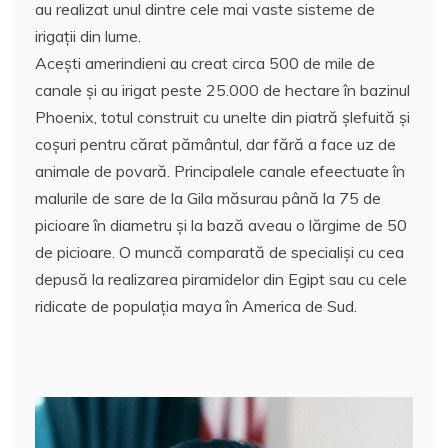
au realizat unul dintre cele mai vaste sisteme de
irigaţii din lume.
Aceşti amerindieni au creat circa 500 de mile de
canale şi au irigat peste 25.000 de hectare în bazinul
Phoenix, totul construit cu unelte din piatră şlefuită şi
coşuri pentru cărat pământul, dar fără a face uz de
animale de povară. Principalele canale efeectuate în
malurile de sare de la Gila măsurau până la 75 de
picioare în diametru şi la bază aveau o lărgime de 50
de picioare. O muncă comparată de specialişi cu cea
depusă la realizarea piramidelor din Egipt sau cu cele
ridicate de populaţia maya în America de Sud.