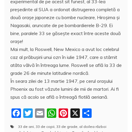
experimental de pe acest sit funest, al 33-lea
preşedinte al SUA a ordonat distrugerea completă a
două oraşe japoneze cu bombe nucleare, Hiroşima şi
Nagasaki, aruncate de pe bombardierele B-29. Ei
bine, paralele 33 se găseşte exact între aceste două
oraşe!
Mai mult, la Roswell, New Mexico a avut loc celebrul
caz al prăbuşirii unui ozn în iulie 1947, care a stârnit
atâta vâlvă în întreaga lume. Roswell se află la 33 de
grade 26 de minute latitudine nordică.
În seara zilei de 13 martie 1947, pe cerul oraşului
Phoenix au fost văzute lumini de mii de martori. Ai fi
spus că acolo se află o întreagă flotilă aeriană.
F
T
E
W
Pi
X
P
a
w
m
h
nt
a
33 de ani
,
33 de copii
,
33 de grade
,
al doilea război