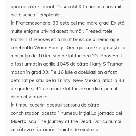
apoi de către cruciaţi, în secolul XII, care au construit
aici biserica Templierilor.
În Francmasonerie, 33 este cel mai mare grad. Există
multe enigme privind acest număr. Preşedintele
Franklin D. Roosevelt a murit brusc de o hemoragie
cerebral la Warm Springs, Georgia, care se găseşte la
mai puţin de 10 km sud de latitudinea 33. Roosevelt
a fost urmat în aprilie 1045 de către Harry S Truman,
mason în grad 33. Pe 16 iulie a aceluiaşi an a fost
detonat pe situl de la Trinity, New Mexico, aflat la 33
de grade şi 41 de minute latitudine nordică, primul
dispozitiv atomic.
În timpul cuceririi acestui teritoriu de către
conchistadori, acesta îl numeau iniţial La Jornada del
Muerto, sau The Journey of the Dead. Dar cu numai
cu câteva săptămâni înainte de explozia