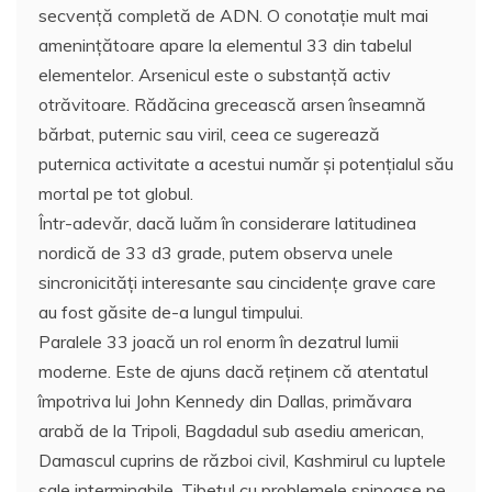
secvenţă completă de ADN. O conotaţie mult mai
ameninţătoare apare la elementul 33 din tabelul
elementelor. Arsenicul este o substanţă activ
otrăvitoare. Rădăcina grecească arsen înseamnă
bărbat, puternic sau viril, ceea ce sugerează
puternica activitate a acestui număr şi potenţialul său
mortal pe tot globul.
Într-adevăr, dacă luăm în considerare latitudinea
nordică de 33 d3 grade, putem observa unele
sincronicităţi interesante sau cincidenţe grave care
au fost găsite de-a lungul timpului.
Paralele 33 joacă un rol enorm în dezatrul lumii
moderne. Este de ajuns dacă reţinem că atentatul
împotriva lui John Kennedy din Dallas, primăvara
arabă de la Tripoli, Bagdadul sub asediu american,
Damascul cuprins de război civil, Kashmirul cu luptele
sale interminabile, Tibetul cu problemele spinoase pe