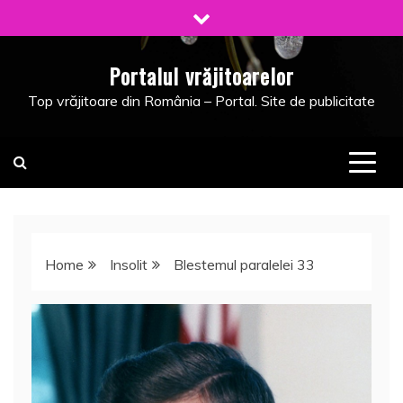
Skip
to
content
Portalul vrăjitoarelor
Top vrăjitoare din România – Portal. Site de publicitate
Home
Insolit
Blestemul paralelei 33