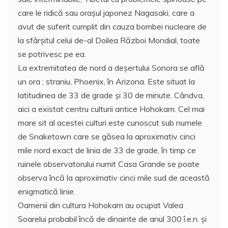
care le ridică sau oraşul japonez Nagasaki, care a
avut de suferit cumplit din cauza bombei nucleare de
la sfârşitul celui de-al Doilea Război Mondial, toate
se potrivesc pe ea.
La extremitatea de nord a deşertului Sonora se află
un ora ; straniu, Phoenix, în Arizona. Este situat la
latitudinea de 33 de grade şi 30 de minute. Cândva,
aici a existat centru culturii antice Hohokam. Cel mai
mare sit al acestei culturi este cunoscut sub numele
de Snaketown care se găsea la aproximativ cinci
mile nord exact de linia de 33 de grade, în timp ce
ruinele observatorului numit Casa Grande se poate
observa încă la aproximativ cinci mile sud de această
enigmatică linie.
Oamenii din cultura Hohokam au ocupat Valea
Soarelui probabil încă de dinainte de anul 300 î.e.n. şi