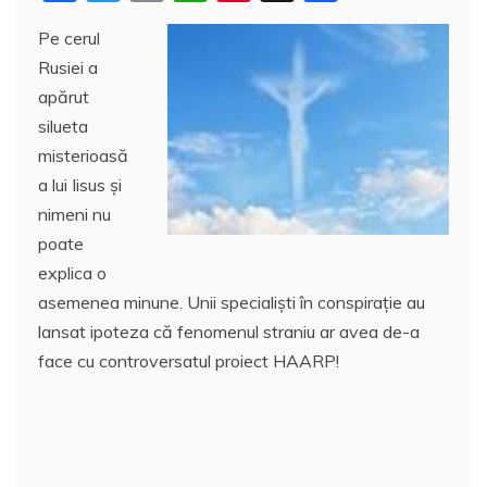
a
w
m
h
nt
a
Pe cerul
c
itt
ai
at
er
rt
Rusiei a
e
er
l
s
e
aj
apărut
b
A
st
e
silueta
o
p
a
misterioasă
o
p
z
a lui Iisus şi
nimeni nu
k
ă
poate
explica o
asemenea minune. Unii specialişti în conspiraţie au
lansat ipoteza că fenomenul straniu ar avea de-a
face cu controversatul proiect HAARP!