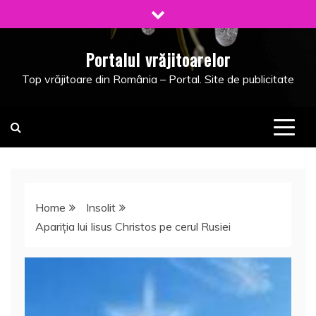
Skip
to
content
Portalul vrăjitoarelor
Top vrăjitoare din România – Portal. Site de publicitate
Home
Insolit
Apariţia lui Iisus Christos pe cerul Rusiei