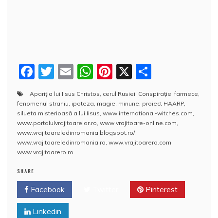
F
T
E
W
Pi
X
P
a
w
m
h
nt
a
Apariţia lui Iisus Christos
,
cerul Rusiei
,
Conspiraţie
,
farmece
,
c
itt
ai
at
er
rt
fenomenul straniu
,
ipoteza
,
magie
,
minune
,
proiect HAARP
,
e
er
l
s
e
aj
silueta misterioasă a lui Iisus
,
www.international-witches.com
,
www.portalulvrajitoarelor.ro
,
www.vrajitoare-online.com
,
b
A
st
e
www.vrajitoareledinromania.blogspot.ro/
,
www.vrajitoareledinromania.ro
,
www.vrajitoarero.com
,
o
p
a
www.vrajitoarero.ro
o
p
z
SHARE
k
ă
Facebook
Twitter
Pinterest
Linkedin