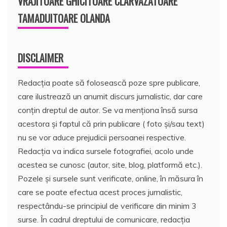
VRAJITOARE GHICITOARE CLARVAZATOARE
TAMADUITOARE OLANDA
DISCLAIMER
Redacția poate să folosească poze spre publicare,
care ilustrează un anumit discurs jurnalistic, dar care
conțin dreptul de autor. Se va menționa însă sursa
acestora și faptul că prin publicare ( foto și/sau text)
nu se vor aduce prejudicii persoanei respective.
Redacția va indica sursele fotografiei, acolo unde
acestea se cunosc (autor, site, blog, platformă etc.).
Pozele și sursele sunt verificate, online, în măsura în
care se poate efectua acest proces jurnalistic,
respectându-se principiul de verificare din minim 3
surse. În cadrul dreptului de comunicare, redacția