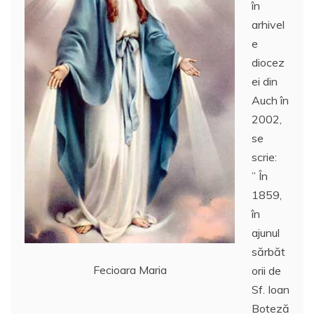
în
arhivel
e
diocez
ei din
Auch în
2002,
se
scrie:
” În
1859,
în
ajunul
sărbăt
Fecioara Maria
orii de
Sf. Ioan
Boteză