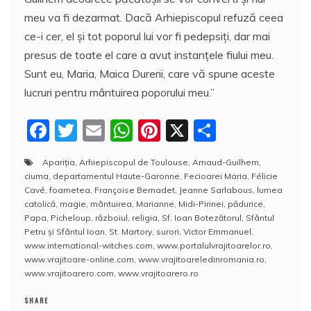
meu va fi dezarmat. Dacă Arhiepiscopul refuză ceea
ce-i cer, el și tot poporul lui vor fi pedepsiţi, dar mai
presus de toate el care a avut instanţele fiului meu.
Sunt eu, Maria, Maica Durerii, care vă spune aceste
lucruri pentru mântuirea poporului meu.”
F
T
E
W
Pi
X
P
a
w
m
h
nt
a
Apariţia
,
Arhiepiscopul de Toulouse
,
Arnaud-Guilhem
,
c
itt
ai
at
er
rt
ciuma
,
departamentul Haute-Garonne
,
Fecioarei Maria
,
Félicie
e
er
l
s
e
aj
Cavé
,
foametea
,
Françoise Bernadet
,
Jeanne Sarlabous
,
lumea
catolică
,
magie
,
mântuirea
,
Marianne
,
Midi-Pirinei
,
pădurice
,
b
A
st
e
Papa
,
Picheloup
,
războiul
,
religia
,
Sf. Ioan Botezătorul
,
Sfântul
Petru și Sfântul Ioan
,
St. Martory
,
surori
,
Victor Emmanuel
,
o
p
a
www.international-witches.com
,
www.portalulvrajitoarelor.ro
,
o
p
z
www.vrajitoare-online.com
,
www.vrajitoareledinromania.ro
,
www.vrajitoarero.com
,
www.vrajitoarero.ro
k
ă
SHARE