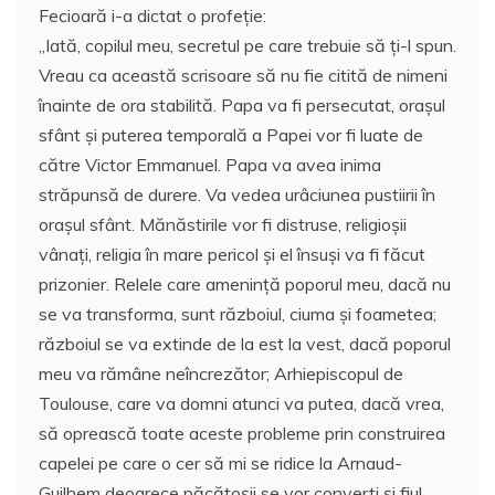
Fecioară i-a dictat o profeţie:
„Iată, copilul meu, secretul pe care trebuie să ți-l spun.
Vreau ca această scrisoare să nu fie citită de nimeni
înainte de ora stabilită. Papa va fi persecutat, oraşul
sfânt și puterea temporală a Papei vor fi luate de
către Victor Emmanuel. Papa va avea inima
străpunsă de durere. Va vedea urâciunea pustiirii în
orașul sfânt. Mănăstirile vor fi distruse, religioşii
vânaţi, religia în mare pericol și el însuși va fi făcut
prizonier. Relele care amenință poporul meu, dacă nu
se va transforma, sunt războiul, ciuma și foametea;
războiul se va extinde de la est la vest, dacă poporul
meu va rămâne neîncrezător; Arhiepiscopul de
Toulouse, care va domni atunci va putea, dacă vrea,
să oprească toate aceste probleme prin construirea
capelei pe care o cer să mi se ridice la Arnaud-
Guilhem deoarece păcătoșii se vor converti și fiul