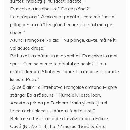
sunteţi înțelepţi și nu faceţi păcate. ”
Françoise a întrebat-o: ” De ce plângi?”
Ea a răspuns:” Acolo sunt păcătoși care mă fac să
plâng pentru că îl leagă în fiecare zi pe fiul meu pe
cruce. ”
Atunci Françoise i-a zis: ” Nu plânge, du-te, mâine îţi
voi aduce cireșe.”
Pe buze i-a apărut un mic zâmbet. Françoise i-a mai
spus: „Cum se numeşte băiatul de acolo?” Ea a
arătat dreapta Sfintei Fecioare. I-a răspuns: „Numele
lui este Petre.”
„Și celălalt? ” a întrebat-o Françoise arătându-i spre
stânga. Ea a răspuns: ” Numele lui este Ioan.
Acesta o privea pe Fecioara Maria şi ceilalţi trei
ţineau ochii plecați și păreau foarte trişti.”
Relatare a fost scrisă de clarvăzătoarea Félicie
Cavé (NDAG 1-4). La 27 martie 1860, Sfânta