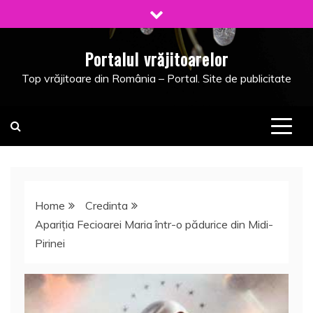
Skip
to
content
Portalul vrăjitoarelor
Top vrăjitoare din România – Portal. Site de publicitate
Home
Credinta
Apariţia Fecioarei Maria într-o pădurice din Midi-
Pirinei