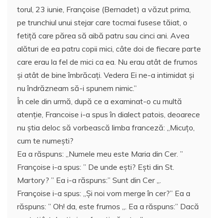
torul, 23 iunie, Françoise (Bernadet) a văzut prima,
pe trunchiul unui stejar care tocmai fusese tăiat, o
fetiță care părea să aibă patru sau cinci ani. Avea
alături de ea patru copii mici, câte doi de fiecare parte
care erau la fel de mici ca ea. Nu erau atât de frumos
și atât de bine îmbrăcaţi. Vedera Ei ne-a intimidat şi
nu îndrăzneam să-i spunem nimic.”
În cele din urmă, după ce a examinat-o cu multă
atenție, Francoise i-a spus în dialect patois, deoarece
nu știa deloc să vorbească limba franceză: „Micuţo,
cum te numeşti?
Ea a răspuns: „Numele meu este Maria din Cer. ”
Françoise i-a spus: ” De unde ești? Eşti din St.
Martory? ” Ea i-a răspuns:” Sunt din Cer „.
Françoise i-a spus: „Şi noi vom merge în cer?” Ea a
răspuns: ” Oh! da, este frumos „. Ea a răspuns:” Dacă