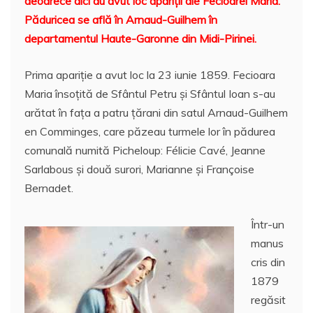
deoarece aici au avut loc apariţii ale Fecioarei Maria.
e
er
l
s
e
aj
Păduricea se află în Arnaud-Guilhem în
b
A
st
e
departamentul Haute-Garonne din Midi-Pirinei.
o
p
a
Prima apariţie a avut loc la 23 iunie 1859. Fecioara
o
p
z
Maria însoțită de Sfântul Petru și Sfântul Ioan s-au
k
ă
arătat în faţa a patru țărani din satul Arnaud-Guilhem
en Comminges, care păzeau turmele lor în pădurea
comunală numită Picheloup: Félicie Cavé, Jeanne
Sarlabous şi două surori, Marianne şi Françoise
Bernadet.
Într-un
manus
cris din
1879
regăsit