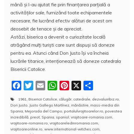
mână şi l-au ajutat fie prin finanțarea parțială a
activităților sale, furnizând toate echipamentele
necesare, fie lucrând efectiv alături de acest om
deosebit de tenace şi de apreciat.
Astăzi, biserica a devenit o curiozitate locală
atrăgând mulți turiști care sunt dispuși să doneze
pentru ea. Atunci când Don Justo îşi va încheia
lucrările titanice, intenționează să doneze catedrala
Bisericii Catolice.
F
T
E
W
Pi
X
P
a
w
m
h
nt
a
1961
,
Bisericii Catolice
,
călugăr
,
catedrale
,
dezvaluiribiz.ro
,
c
itt
ai
at
er
rt
Don Justo
,
Justo Gallego Martínez
,
mănăstire
,
mass-media din
e
er
l
s
e
aj
Spania
,
Mejorada del Campo
,
portalulvrajitoarelor.ro
,
povestea
incredibilă
,
preot
,
Spania
,
spaniol
,
vrajitoare-romania.com
,
b
A
st
e
vrajitoare-romania.ro
,
vrajitoareledinromania.com
,
vrajitoareonline.ro
,
www.international-witches.com
,
o
p
a