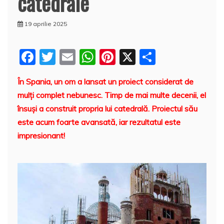
catedrale
19 aprilie 2025
F
T
E
W
Pi
X
P
a
w
m
h
nt
a
În Spania, un om a lansat un proiect considerat de
c
itt
ai
at
er
rt
mulţi complet nebunesc. Timp de mai multe decenii, el
e
er
l
s
e
aj
însuși a construit propria lui catedrală. Proiectul său
b
A
st
e
este acum foarte avansată, iar rezultatul este
o
p
a
impresionant!
o
p
z
k
ă