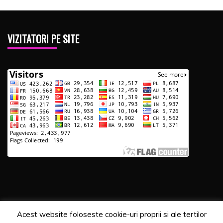
VIZITATORI PE SITE
Acest website foloseste cookie-uri proprii si ale tertilor
Copyrights. © 2020 Segra Media