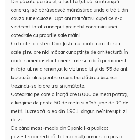
Din păcate pentru el, a fost forțat să-şi întrerupă
cariera și să părăsească mănăstirea unde a trăit, din
cauza tuberculozei. Opt ani mai târziu, după ce s-a
vindecat total, a început proiectul construirii unei
catedrale cu propriile sale mâini.
Cu toate acestea, Don Justo nu poate nici citi, nici
scrie și nu are nici măcar cunoștințe de arhitectură. În
ciuda numeroaselor bariere care se ridică permanent
în fața lui, nu a renunţat la viziunea lui și de 55 de ani,
lucrează zilnic pentru a construi clădirea bisericii,
trezindu-se la ore trei şi jumătate.
Catedrala pe care o înalţă are 8.000 de metri pătraţi,
o lungime de peste 50 de metri şi o înălţime de 30 de
metri. Lucrează la ea din 1961, singur, neîntrerupt, zi
de zi!
De când mass-media din Spania i-a publicat
povestea incredibilă, tot mai mulți oameni au pus o