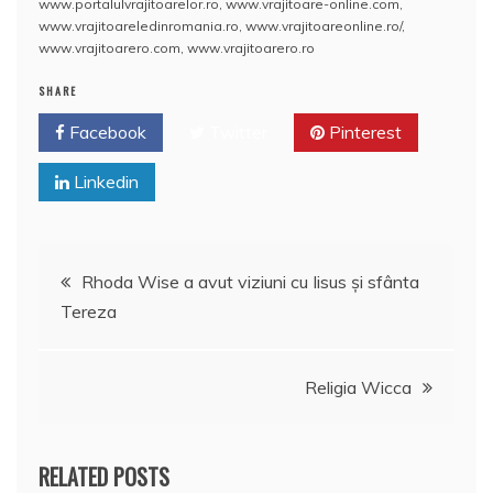
www.portalulvrajitoarelor.ro
,
www.vrajitoare-online.com
,
o
p
z
www.vrajitoareledinromania.ro
,
www.vrajitoareonline.ro/
,
www.vrajitoarero.com
,
www.vrajitoarero.ro
k
ă
SHARE
Facebook
Twitter
Pinterest
Linkedin
Navigare
Rhoda Wise a avut viziuni cu Iisus şi sfânta
Tereza
în
articole
Religia Wicca
RELATED POSTS