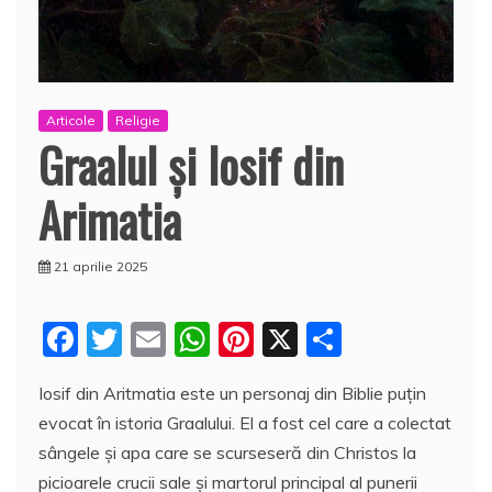
Articole
Religie
Graalul şi Iosif din
Arimatia
21 aprilie 2025
F
T
E
W
Pi
X
P
a
w
m
h
nt
a
Iosif din Aritmatia este un personaj din Biblie puţin
c
itt
ai
at
er
rt
evocat în istoria Graalului. El a fost cel care a colectat
e
er
l
s
e
aj
sângele şi apa care se scurseseră din Christos la
b
A
st
e
picioarele crucii sale şi martorul principal al punerii