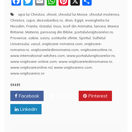
F
T
E
W
Pi
X
P
a
w
m
h
nt
a
apa lui Christos
,
chivot
,
chivotul lui Moise
,
chivotul misterios
,
c
itt
ai
at
er
rt
Christos
,
cupa
,
dezvaluiribiz.ro
,
divin
,
Egipt
,
evanghelia lui
e
er
l
s
e
aj
Nicodim
,
Franta
,
Graalul
,
Iisus
,
Iosif din Arimatia
,
lancea
,
Marea
Britanie
,
Materia
,
personaj din Biblie
,
portalulvrajitoarelor.ro
,
b
A
st
e
Provence
,
sabie
,
sacru
,
scriiturile sfinte
,
Spiritul
,
Sufletul
Universului
,
vasul
,
vrajitoare-romania.com
,
vrajitoare-
o
p
a
romania.ro
,
vrajitoareledinromania.com
,
vrajitoareonline.ro
,
o
p
z
www.international-witches.com
,
www.portalulvrajitoarelor.ro
,
www.vrajitoare-online.com
,
www.vrajitoareledinromania.ro
,
k
ă
www.vrajitoareonline.ro/
,
www.vrajitoarero.com
,
www.vrajitoarero.ro
SHARE
Facebook
Twitter
Pinterest
Linkedin