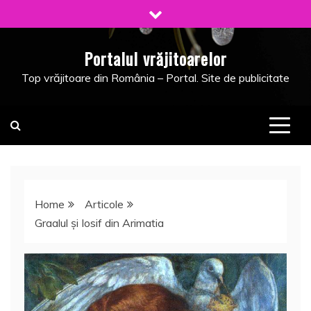
Skip
to
content
Portalul vrăjitoarelor
Top vrăjitoare din România – Portal. Site de publicitate
Home
Articole
Graalul şi Iosif din Arimatia