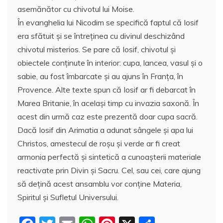
asemănător cu chivotul lui Moise.
În evanghelia lui Nicodim se specifică faptul că Iosif
era sfătuit şi se întreţinea cu divinul deschizând
chivotul misterios. Se pare că Iosif, chivotul şi
obiectele conţinute în interior: cupa, lancea, vasul şi o
sabie, au fost îmbarcate şi au ajuns în Franţa, în
Provence. Alte texte spun că Iosif ar fi debarcat în
Marea Britanie, în acelaşi timp cu invazia saxonă. În
acest din urmă caz este prezentă doar cupa sacră.
Dacă Iosif din Arimatia a adunat sângele şi apa lui
Christos, amestecul de roşu şi verde ar fi creat
armonia perfectă şi sintetică a cunoaşterii materiale
reactivate prin Divin şi Sacru. Cel, sau cei, care ajung
să deţină acest ansamblu vor conţine Materia,
Spiritul şi Sufletul Universului.