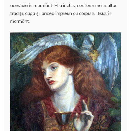
o
p
a
acestuia în mormânt. El a închis, conform mai multor
o
p
z
tradiţii, cupa şi lancea împreun cu corpul lui Iisus în
mormânt.
k
ă