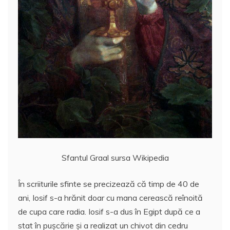
Sfantul Graal sursa Wikipedia
În scriiturile sfinte se precizează că timp de 40 de
ani, Iosif s-a hrănit doar cu mana cerească reînoită
de cupa care radia. Iosif s-a dus în Egipt după ce a
stat în puşcărie şi a realizat un chivot din cedru