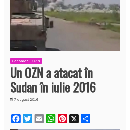
Fenomenul OZN
Un OZN a atacat în
Sudan în iulie 2016
7 august 2016
F
T
E
W
Pi
X
P
a
w
m
h
nt
a