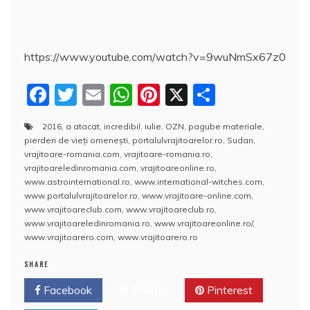
https://www.youtube.com/watch?v=9wuNmSx67z0
F
T
E
W
Pi
X
P
a
w
m
h
nt
a
2016
,
a atacat
,
incredibil
,
iulie
,
OZN
,
pagube materiale
,
c
itt
ai
at
er
rt
pierderi de vieţi omeneşti
,
portalulvrajitoarelor.ro
,
Sudan
,
e
er
l
s
e
aj
vrajitoare-romania.com
,
vrajitoare-romania.ro
,
vrajitoareledinromania.com
,
vrajitoareonline.ro
,
b
A
st
e
www.astrointernational.ro
,
www.international-witches.com
,
www.portalulvrajitoarelor.ro
,
www.vrajitoare-online.com
,
o
p
a
www.vrajitoareclub.com
,
www.vrajitoareclub.ro
,
o
p
z
www.vrajitoareledinromania.ro
,
www.vrajitoareonline.ro/
,
www.vrajitoarero.com
,
www.vrajitoarero.ro
k
ă
SHARE
Facebook
Twitter
Pinterest