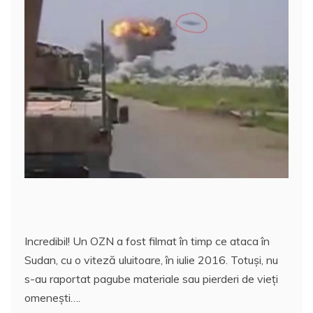
c
itt
ai
at
er
rt
e
er
l
s
e
aj
b
A
st
e
o
p
a
o
p
z
k
ă
Incredibil! Un OZN a fost filmat în timp ce ataca în
Sudan, cu o viteză uluitoare, în iulie 2016. Totuşi, nu
s-au raportat pagube materiale sau pierderi de vieţi
omeneşti….