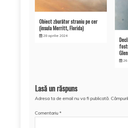
Obiect zburător straniu pe cer
(insula Merritt, Florida)
28 aprilie 2024
Decl
fost
Glen
26 
Lasă un răspuns
Adresa ta de email nu va fi publicată.
Câmpuril
Comentariu
*