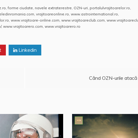
z.ro
,
forme ciudate
,
navele extraterestre
,
OZN-uri
,
portalulvrajitoarelor.ro
,
reledinromania.com
,
vrajitoareonline.ro
,
www.astrointernational.ro
,
or.ro
,
www.vrajitoare-online.com
,
www.vrajitoareclub.com
,
www.vrajitoarecl
/
,
www.vrajitoarero.com
,
www.vrajitoarero.ro
t
Linkedin
Când OZN-urile atacă