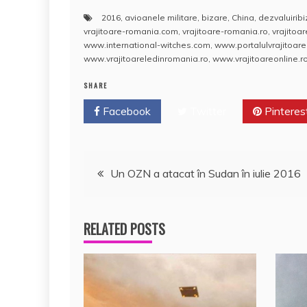
a
w
m
h
nt
a
2016
,
avioanele militare
,
bizare
,
China
,
dezvaluiribi
c
itt
ai
at
er
rt
vrajitoare-romania.com
,
vrajitoare-romania.ro
,
vrajitoa
e
er
l
s
e
aj
www.international-witches.com
,
www.portalulvrajitoarel
www.vrajitoareledinromania.ro
,
www.vrajitoareonline.ro
b
A
st
e
SHARE
o
p
a
Facebook
o
Twitter
p
Pinteres
z
k
ă
Navigare
Un OZN a atacat în Sudan în iulie 2016
în
RELATED POSTS
articole