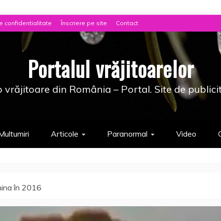
e confidentialitate
Înscriere pe site
Contact
Portalul vrăjitoarelor
 vrăjitoare din România – Portal. Site de publici
Multumiri
Articole
Paranormal
Video
hina în 2016