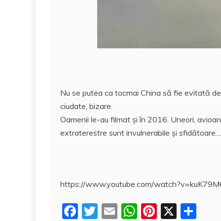
Nu se putea ca tocmai China să fie evitată de
ciudate, bizare.
Oamenii le-au filmat şi în 2016. Uneori, avioan
extraterestre sunt invulnerabile şi sfidătoare…
https://www.youtube.com/watch?v=kuK79
F
T
E
W
Pi
X
P