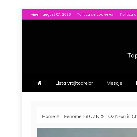
Skip
vineri, august 07, 2026
Politica de cookie-uri
Politica d
to
content
Top
Lista vrajitoarelor
Mesaje
Home
Fenomenul OZN
OZN-uri în C