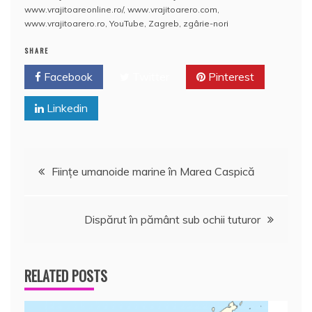
o
p
z
www.vrajitoareonline.ro/
,
www.vrajitoarero.com
,
www.vrajitoarero.ro
,
YouTube
,
Zagreb
,
zgârie-nori
k
ă
SHARE
Facebook
Twitter
Pinterest
Linkedin
Navigare
Fiinţe umanoide marine în Marea Caspică
în
Dispărut în pământ sub ochii tuturor
articole
RELATED POSTS