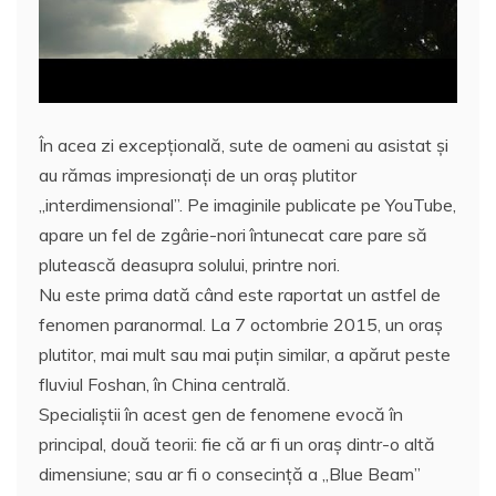
În acea zi excepţională, sute de oameni au asistat şi
au rămas impresionaţi de un oraș plutitor
„interdimensional”. Pe imaginile publicate pe YouTube,
apare un fel de zgârie-nori întunecat care pare să
plutească deasupra solului, printre nori.
Nu este prima dată când este raportat un astfel de
fenomen paranormal. La 7 octombrie 2015, un oraș
plutitor, mai mult sau mai puțin similar, a apărut peste
fluviul Foshan, în China centrală.
Specialiștii în acest gen de fenomene evocă în
principal, două teorii: fie că ar fi un oraș dintr-o altă
dimensiune; sau ar fi o consecință a „Blue Beam”