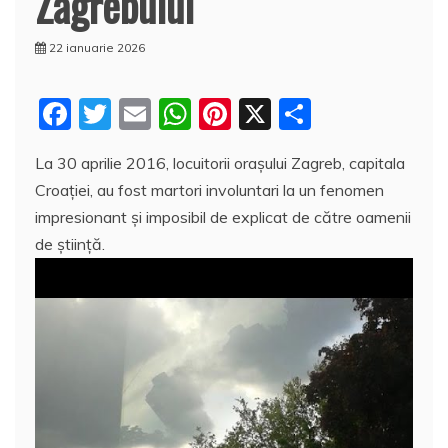
Zagrebului
22 ianuarie 2026
F
T
E
W
Pi
X
P
a
w
m
h
nt
a
La 30 aprilie 2016, locuitorii orașului Zagreb, capitala
c
itt
ai
at
er
rt
Croației, au fost martori involuntari la un fenomen
e
er
l
s
e
aj
impresionant și imposibil de explicat de către oamenii
b
A
st
e
de ştiinţă.
o
p
a
o
p
z
k
ă