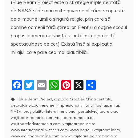
(Blue Beam Proiect este o strategie implementată
de NASA și de mai multe guverne al căror scop este
de a impune lumii o singură religie, prin care să
domine oamenii fără știrea lor. Pentru a obţine scopul
propus, oamenii de știință s-ar folosi de proiecții
spectaculoase pe cer.) Există însă şi explicația
mirajul, care pare cea mai plauzibilă.
F
T
E
W
Pi
X
P
a
w
m
h
nt
a
Blue Beam Proiect
,
capitala Croației
,
China centrală
,
c
itt
ai
at
er
rt
dezvaluiribiz.ro
,
fenomen impresionant
,
fluviul Foshan
,
miraj
,
e
er
l
s
e
aj
NASA
,
oraş plutitor interdimensional
,
portalulvrajitoarelor.ro
,
vrajitoare-romania.com
,
vrajitoare-romania.ro
,
b
A
st
e
vrajitoareledinromania.com
,
vrajitoareonline.ro
,
www.international-witches.com
,
www.portalulvrajitoarelor.ro
,
o
p
a
www.vrajitoare-online.com
,
www.vrajitoareledinromania.ro
,