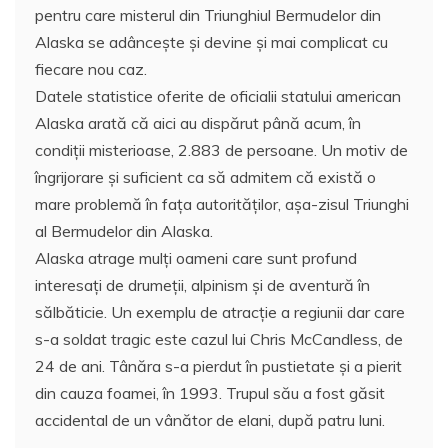
pentru care misterul din Triunghiul Bermudelor din
Alaska se adâncește și devine și mai complicat cu
fiecare nou caz.
Datele statistice oferite de oficialii statului american
Alaska arată că aici au dispărut până acum, în
condiţii misterioase, 2.883 de persoane. Un motiv de
îngrijorare şi suficient ca să admitem că există o
mare problemă în faţa autorităţilor, aşa-zisul Triunghi
al Bermudelor din Alaska.
Alaska atrage mulţi oameni care sunt profund
interesați de drumeții, alpinism și de aventură în
sălbăticie. Un exemplu de atracție a regiunii dar care
s-a soldat tragic este cazul lui Chris McCandless, de
24 de ani. Tânăra s-a pierdut în pustietate şi a pierit
din cauza foamei, în 1993. Trupul său a fost găsit
accidental de un vânător de elani, după patru luni.