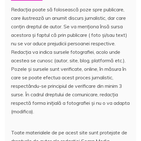
Redacția poate să folosească poze spre publicare,
care ilustrează un anumit discurs jurnalistic, dar care
conțin dreptul de autor. Se va menționa însă sursa
acestora și faptul că prin publicare ( foto și/sau text)
nu se vor aduce prejudicii persoanei respective.
Redacția va indica sursele fotografiei, acolo unde
acestea se cunosc (autor, site, blog, platformă etc.).
Pozele și sursele sunt verificate, online, în măsura în
care se poate efectua acest proces jurnalistic,
respectându-se principiul de verificare din minim 3
surse. În cadrul dreptului de comunicare, redacția
respectă forma inițială a fotografiei și nu o va adapta
(modifica).
Toate materialele de pe acest site sunt protejate de
drepturile de autor ale redacției Segra Media