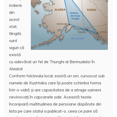
indienii
din
acest
stat,
tlingitii,
sunt
siguri că
există
cu adevărat un fel de Triunghi al Bermudelor în
Alaska!
Conform folclorului local, există un om, cunoscut sub
numele de Kushtaka care îşi poate schimba forma
într-o vidră și are capacitatea de a atrage oameni
nevinovați în capcanele sale. Această teorie
înconjoară multitudinea de persoane dispărute din
lista pe care statul a publicat-o, ceea ce pare să