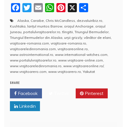
F
T
E
W
Pi
X
P
a
w
m
h
nt
a
Alaska
,
Caraibe
,
Chris McCandless
,
dezvaluiribiz.ro
,
c
itt
ai
at
er
rt
Kushtaka
,
lanțul muntos Barrow
,
orașul Anchorage
,
orașul
e
er
l
s
e
aj
Juneau
,
portalulvrajitoarelor.ro
,
tlingitii
,
Triungiul Bermudelor
,
Triungiul Bermudelor din Alaska
,
urşii grizzly
,
vânător de elani
,
b
A
st
e
vrajitoare-romania.com
,
vrajitoare-romania.ro
,
vrajitoareledinromania.com
,
vrajitoareonline.ro
,
o
p
a
www.astrointernational.ro
,
www.international-witches.com
,
o
p
z
www.portalulvrajitoarelor.ro
,
www.vrajitoare-online.com
,
www.vrajitoareledinromania.ro
,
www.vrajitoareonline.ro/
,
k
ă
www.vrajitoarero.com
,
www.vrajitoarero.ro
,
Yakutat
SHARE
Facebook
Twitter
Pinterest
Linkedin