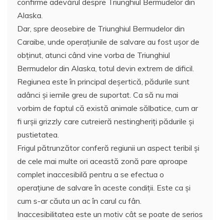
confirme adevărul despre Triunghiul Bermudelor din
Alaska.
Dar, spre deosebire de Triunghiul Bermudelor din
Caraibe, unde operațiunile de salvare au fost ușor de
obținut, atunci când vine vorba de Triunghiul
Bermudelor din Alaska, totul devin extrem de dificil.
Regiunea este în principal deșertică, pădurile sunt
adânci și iernile greu de suportat. Ca să nu mai
vorbim de faptul că există animale sălbatice, cum ar
fi urşii grizzly care cutreieră nestingheriţi pădurile și
pustietatea.
Frigul pătrunzător conferă regiunii un aspect teribil şi
de cele mai multe ori această zonă pare aproape
complet inaccesibilă pentru a se efectua o
operațiune de salvare în aceste condiții. Este ca şi
cum s-ar căuta un ac în carul cu fân.
Inaccesibilitatea este un motiv cât se poate de serios