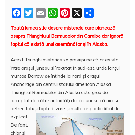
F
T
E
W
Pi
X
P
a
w
m
h
nt
a
Toată lumea ştie despre misterele care planează
c
itt
ai
at
er
rt
asupra Triunghiului Bermudelor din Caraibe dar ignoră
e
er
l
s
e
aj
faptul că există unul asemănător şi în Alaska.
b
A
st
e
o
p
a
Acest Triunghi misterios se presupune că ar exista
între orașul Juneau și Yakutat în sud-est, unde lanțul
o
p
z
muntos Barrow se întinde la nord și orașul
k
ă
Anchorage din centrul statului american Alaska.
Triunghiul Bermudelor din Alaska este greu de
acceptat de către autorităţi dar recunosc că aici se
petrec totuşi fapte bizare şi multe dispariţii dificil de
explicat.
De fapt,
chiar și