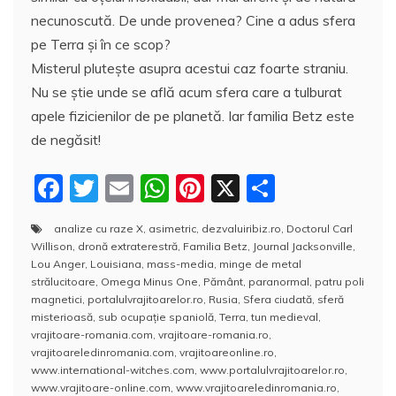
necunoscută. De unde provenea? Cine a adus sfera
pe Terra şi în ce scop?
Misterul pluteşte asupra acestui caz foarte straniu.
Nu se ştie unde se află acum sfera care a tulburat
apele fizicienilor de pe planetă. Iar familia Betz este
de negăsit!
F
T
E
W
Pi
X
P
a
w
m
h
nt
a
analize cu raze X
,
asimetric
,
dezvaluiribiz.ro
,
Doctorul Carl
c
itt
ai
at
er
rt
Willison
,
dronă extraterestră
,
Familia Betz
,
Journal Jacksonville
,
e
er
l
s
e
aj
Lou Anger
,
Louisiana
,
mass-media
,
minge de metal
strălucitoare
,
Omega Minus One
,
Pământ
,
paranormal
,
patru poli
b
A
st
e
magnetici
,
portalulvrajitoarelor.ro
,
Rusia
,
Sfera ciudată
,
sferă
misterioasă
,
sub ocupație spaniolă
,
Terra
,
tun medieval
,
o
p
a
vrajitoare-romania.com
,
vrajitoare-romania.ro
,
o
p
z
vrajitoareledinromania.com
,
vrajitoareonline.ro
,
www.international-witches.com
,
www.portalulvrajitoarelor.ro
,
k
ă
www.vrajitoare-online.com
,
www.vrajitoareledinromania.ro
,