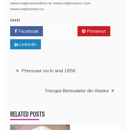
www.vrajitoareonline.ro/
,
www.vrajitoarero.com
,
www.vrajitoarero.ro
SHARE
Facebook
Twitter
Pinterest
Linkedin
Navigare
Pterosaur viu în anul 1856
în
Triungiul Bermudelor din Alaska
articole
RELATED POSTS