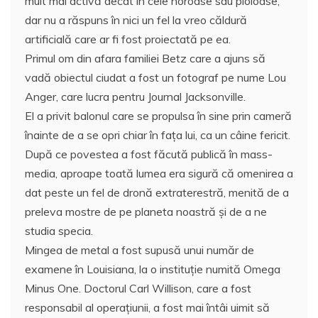
mult mai activă decât în cele noroase sau ploioase,
dar nu a răspuns în nici un fel la vreo căldură
artificială care ar fi fost proiectată pe ea.
Primul om din afara familiei Betz care a ajuns să
vadă obiectul ciudat a fost un fotograf pe nume Lou
Anger, care lucra pentru Journal Jacksonville.
El a privit balonul care se propulsa în sine prin cameră
înainte de a se opri chiar în fața lui, ca un câine fericit.
După ce povestea a fost făcută publică în mass-
media, aproape toată lumea era sigură că omenirea a
dat peste un fel de dronă extraterestră, menită de a
preleva mostre de pe planeta noastră și de a ne
studia specia.
Mingea de metal a fost supusă unui număr de
examene în Louisiana, la o instituție numită Omega
Minus One. Doctorul Carl Willison, care a fost
responsabil al operațiunii, a fost mai întâi uimit să