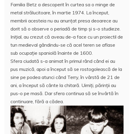
Familia Betz a descoperit în curtea sa o minge de
c
itt
ai
at
er
rt
metal strălucitoare, în martie 1974. La început,
e
er
l
s
e
aj
membrii acesteia nu au anunţat presa deoarece au
b
A
st
e
dorit să o observe o periadă de timp și s-o studieze.
o
p
a
Iniţial, au crezut că aveau de-a face cu un proiectil de
o
p
z
tun medieval gândindu-se că acel teren se aflase
sub ocupație spaniolă înainte de 1600.
k
ă
Sfera ciudată s-a animat în primul rând când ei au
pus muzică, apoi a început să se rostogolească de la
sine pe podea atunci când Terry, în vârstă de 21 de
ani, a început să cânte la chitară. Uimiţi, părinții au
pus-o pe masă. Dar sfera continua să se învârtă în
continuare, fără a cădea.