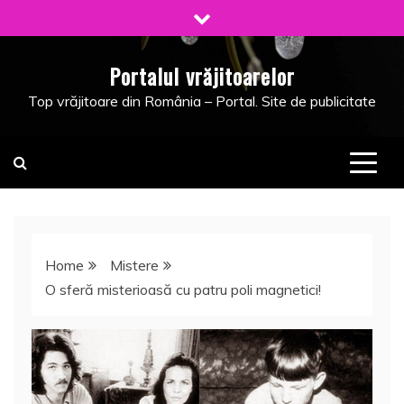
Skip
to
content
Portalul vrăjitoarelor
Top vrăjitoare din România – Portal. Site de publicitate
Home
Mistere
O sferă misterioasă cu patru poli magnetici!