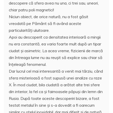
descopere că sfera avea nu una, ci trei sau, uneori,
chiar patru poli magnetici!
Niciun obiect, de orice natură, nu a fost găsit
vreodată pe Pământ să fi având aceste
particularități uluitoare.
Apoi au descoperit ca densitatea interioară a mingii
nu era constantă, ea varia foarte mult după un tipar
ciudat și asimetric. La acea vreme, fizicienii de marcă
din întreaga lume nu au reușit să explice sau chiar să
înțeleagă fenomenul.
Dar lucrul cel mai interesantă a venit mai târziu, când
sfera misterioasă a fost supusă unei analize cu raze
X. În mod ciudat, bila ciudată a arătat alte trei sfere
din interior, la fel ca și faimoasele păpuși din lemn din
Rusia. După toate aceste descoperiri bizare, a fost
testat metalul în sine și s-a dovedit a fi oarecum
similar cu oțelul inoxidabil, dar mai diferit și de natură