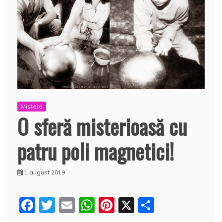
Mistere
O sferă misterioasă cu
patru poli magnetici!
1 august 2019
F
T
E
W
Pi
X
P
a
w
m
h
nt
a