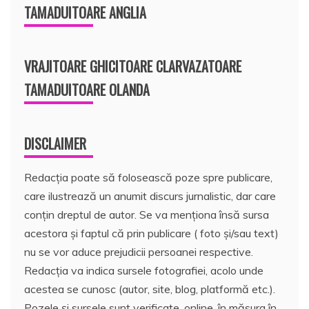
TAMADUITOARE ANGLIA
VRAJITOARE GHICITOARE CLARVAZATOARE
TAMADUITOARE OLANDA
DISCLAIMER
Redacția poate să folosească poze spre publicare,
care ilustrează un anumit discurs jurnalistic, dar care
conțin dreptul de autor. Se va menționa însă sursa
acestora și faptul că prin publicare ( foto și/sau text)
nu se vor aduce prejudicii persoanei respective.
Redacția va indica sursele fotografiei, acolo unde
acestea se cunosc (autor, site, blog, platformă etc.).
Pozele și sursele sunt verificate, online, în măsura în