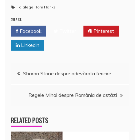
a
w
m
h
nt
a
a alege
,
Tom Hanks
c
itt
ai
at
er
rt
e
er
l
s
e
aj
SHARE
b
A
st
e
Facebook
Twitter
Pinterest
o
p
a
Linkedin
o
p
z
k
ă
Navigare
Sharon Stone despre adevărata fericire
în
Regele Mihai despre România de astăzi
articole
RELATED POSTS