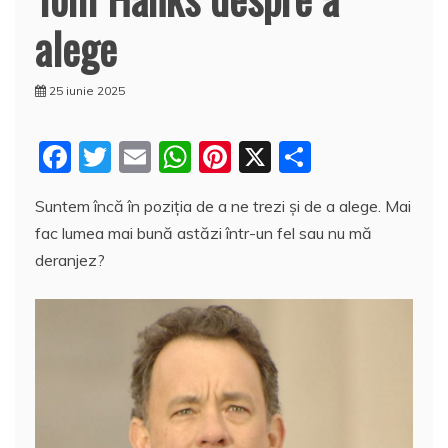
alege
25 iunie 2025
F
T
E
W
Pi
X
P
a
w
m
h
nt
a
Suntem încă în poziția de a ne trezi și de a alege. Mai
c
itt
ai
at
er
rt
fac lumea mai bună astăzi într-un fel sau nu mă
e
er
l
s
e
aj
deranjez?
b
A
st
e
o
p
a
o
p
z
k
ă