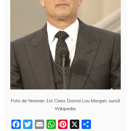
Foto de Yeoman 1st Class Donna Lou Morgan, sursă
Wikipedia.
F
T
E
W
Pi
X
P