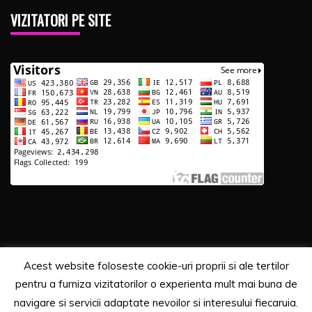
VIZITATORI PE SITE
Acest website foloseste cookie-uri proprii si ale tertilor
Copyrights. © 2020 Segra Media
pentru a furniza vizitatorilor o experienta mult mai buna de
Proudly powered by WordPress
|
Theme: Recent News
navigare si servicii adaptate nevoilor si interesului fiecaruia.