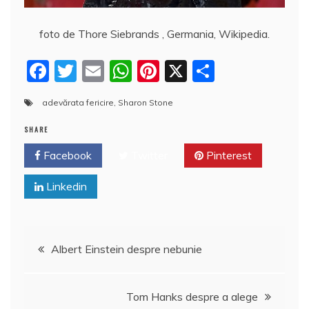
foto de Thore Siebrands , Germania, Wikipedia.
F
T
E
W
Pi
X
P
a
w
m
h
nt
a
adevărata fericire
,
Sharon Stone
c
itt
ai
at
er
rt
e
er
l
s
e
aj
SHARE
b
A
st
e
Facebook
Twitter
Pinterest
o
p
a
Linkedin
o
p
z
k
ă
Navigare
Albert Einstein despre nebunie
în
Tom Hanks despre a alege