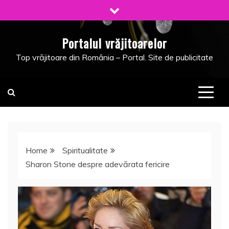
Skip
to
content
Portalul vrăjitoarelor
Top vrăjitoare din România – Portal. Site de publicitate
Home
Spiritualitate
Sharon Stone despre adevărata fericire