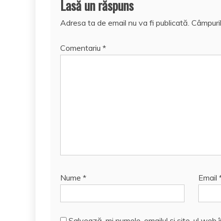
Lasă un răspuns
Adresa ta de email nu va fi publicată.
Câmpuril
Comentariu
*
Nume
*
Email
Salvează-mi numele, emailul și site-ul web 