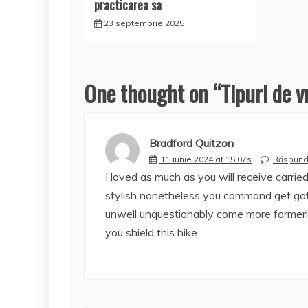
practicarea sa
23 septembrie 2025
One thought on “
Tipuri de v
Bradford Quitzon
11 iunie 2024 at 15:07s
Răspun
I loved as much as you will receive carrie
stylish nonetheless you command get got 
unwell unquestionably come more formerly
you shield this hike