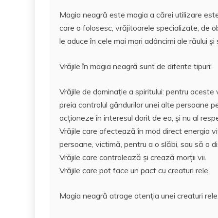
a
w
m
h
nt
a
Magia neagră este magia a cărei utilizare este
c
itt
ai
at
er
rt
care o folosesc, vrăjitoarele specializate, de o
e
er
l
s
e
aj
le aduce în cele mai mari adâncimi ale răului şi s
b
A
st
e
o
p
a
Vrăjile în magia neagră sunt de diferite tipuri:
o
p
z
Vrăjile de dominaţie a spiritului: pentru aceste v
k
ă
preia controlul gândurilor unei alte persoane 
acţioneze în interesul dorit de ea, şi nu al respe
Vrăjile care afectează în mod direct energia vi
persoane, victimă, pentru a o slăbi, sau să o d
Vrăjile care controlează şi crează morţii vii.
Vrăjile care pot face un pact cu creaturi rele.
Magia neagră atrage atenţia unei creaturi rele