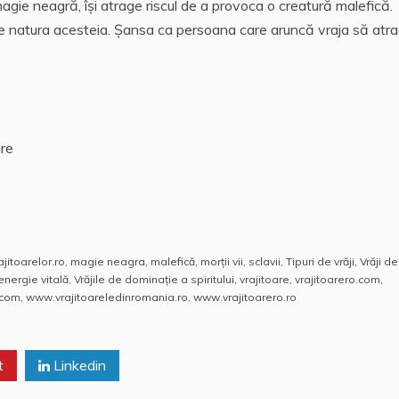
magie neagră, îşi atrage riscul de a provoca o creatură malefică.
 de natura acesteia. Şansa ca persoana care aruncă vraja să atr
ire
ajitoarelor.ro
,
magie neagra
,
malefică
,
morţii vii
,
sclavii
,
Tipuri de vrăji
,
Vrăji de
 energie vitală
,
Vrăjile de dominaţie a spiritului
,
vrajitoare
,
vrajitoarero.com
,
.com
,
www.vrajitoareledinromania.ro
,
www.vrajitoarero.ro
t
Linkedin