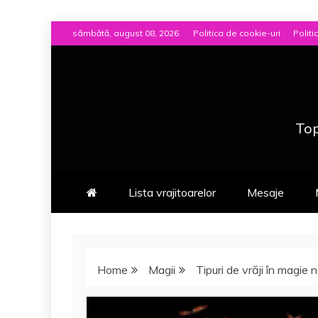
Skip
sâmbătă, august 08, 2026
Politica de cookie-uri
Politi
to
content
Top
Lista vrajitoarelor
Mesaje
Home
Magii
Tipuri de vrăji în magie 