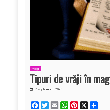
Magii
Tipuri de vrăji în ma
17 septembrie 2025
F
T
E
W
Pi
X
P