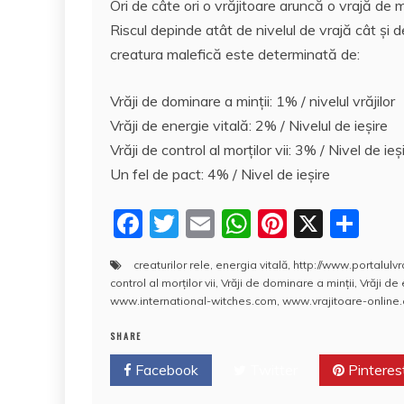
Ori de câte ori o vrăjitoare aruncă o vrajă de 
Riscul depinde atât de nivelul de vrajă cât şi
creatura malefică este determinată de:
Vrăji de dominare a minţii: 1% / nivelul vrăjilor
Vrăji de energie vitală: 2% / Nivelul de ieşire
Vrăji de control al morţilor vii: 3% / Nivel de ieş
Un fel de pact: 4% / Nivel de ieşire
F
T
E
W
Pi
X
P
a
w
m
h
nt
a
creaturilor rele
,
energia vitală
,
http://www.portalulvr
c
itt
ai
at
er
rt
control al morţilor vii
,
Vrăji de dominare a minţii
,
Vrăji de
e
er
l
s
e
aj
www.international-witches.com
,
www.vrajitoare-online
b
A
st
e
SHARE
o
p
a
Facebook
Twitter
Pinteres
o
p
z