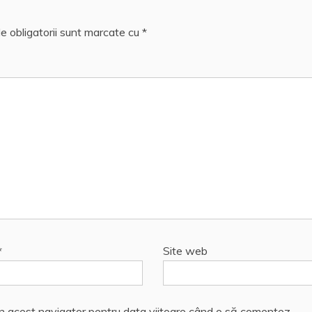
e obligatorii sunt marcate cu
*
*
Site web
în acest navigator pentru data viitoare când o să comentez.