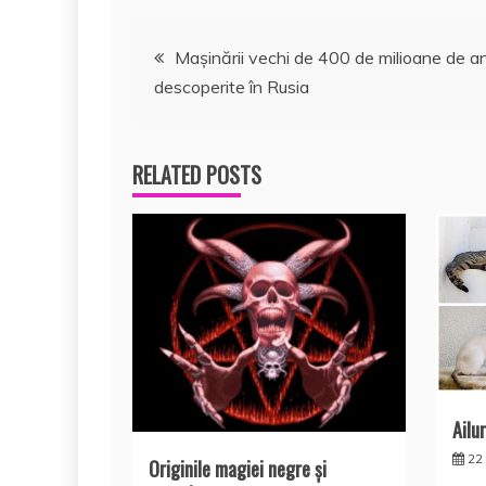
k
ă
Navigare
Maşinării vechi de 400 de milioane de an
descoperite în Rusia
în
articole
RELATED POSTS
Ailu
22
Originile magiei negre şi