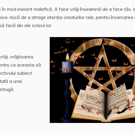
 în mod inerent malefică. A face vrăji înseamnă de a face rău. I
bice, riscă de a atrage atenţia creaturilor rele, pentru încercarea
ă facă din ele sclavii lor.
răji, vrăjitoarea
pentru ca aceasta să
ctivului subiect.
tală a unei
istrugă.
.