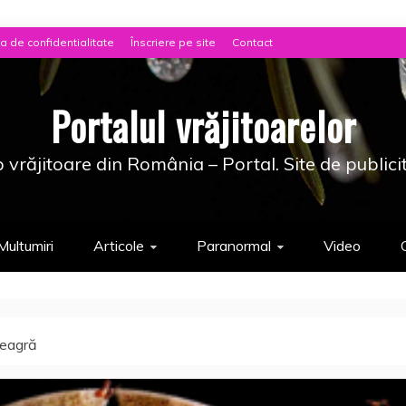
ca de confidentialitate
Înscriere pe site
Contact
Portalul vrăjitoarelor
 vrăjitoare din România – Portal. Site de publici
Multumiri
Articole
Paranormal
Video
neagră