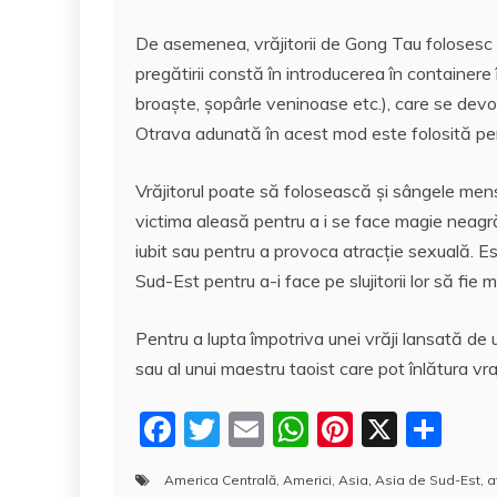
De asemenea, vrăjitorii de Gong Tau folosesc o
pregătirii constă în introducerea în containere 
broaște, șopârle veninoase etc.), care se devor
Otrava adunată în acest mod este folosită pen
Vrăjitorul poate să folosească și sângele men
victima aleasă pentru a i se face magie neagr
iubit sau pentru a provoca atracție sexuală. 
Sud-Est pentru a-i face pe slujitorii lor să fie m
Pentru a lupta împotriva unei vrăji lansată de 
sau al unui maestru taoist care pot înlătura vra
F
T
E
W
Pi
X
P
a
w
m
h
nt
a
America Centrală
,
Americi
,
Asia
,
Asia de Sud-Est
,
a