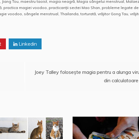
,
Jiang Tou
,
maestru taoist
,
magia neagră
,
Magia sângelui menstrual
,
Malaez
ă
,
practica magiei voodoo
,
practicanții sectei Mao Shan
,
probleme legate de
magie voodoo
,
sângele menstrual
,
Thailanda
,
torturată
,
vrăjitor Gong Tau
,
vrăji
t
Linkedin
Joey Talley foloseşte magia pentru a alunga viru
din calculatoare