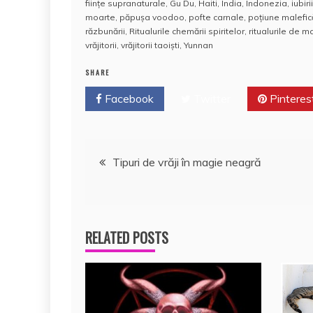
c
itt
ai
at
er
rt
fiinţe supranaturale
,
Gu Du
,
Haiti
,
India
,
Indonezia
,
iubirii
e
er
l
s
e
aj
moarte
,
păpuşa voodoo
,
pofte carnale
,
poțiune malefic
răzbunării
,
Ritualurile chemării spiritelor
,
ritualurile de 
b
A
st
e
vrăjitorii
,
vrăjitorii taoiști
,
Yunnan
o
p
a
SHARE
o
p
z
Facebook
Twitter
Pinteres
k
ă
Navigare
Tipuri de vrăji în magie neagră
în
articole
RELATED POSTS