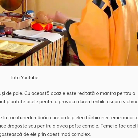
foto Youtube
uși de paie. Cu această ocazie este recitată o mantra pentru a
 sunt plantate acele pentru a provoca dureri teribile asupra victime
e la focul unei lumânări care arde pielea bărbii unei femei moarte
 face dragoste sau pentru a avea pofte carnale. Femeile fac apel 
răgostească de ele prin caest mod complex.