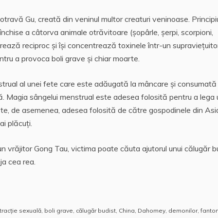
travă Gu, creată din veninul multor creaturi veninoase. Principi
închise a câtorva animale otrăvitoare (șopârle, șerpi, scorpioni,
ează reciproc și își concentrează toxinele într-un supraviețuito
tru a provoca boli grave și chiar moarte.
strual al unei fete care este adăugată la mâncare și consumată
ă. Magia sângelui menstrual este adesea folosită pentru a lega 
Este, de asemenea, adesea folosită de către gospodinele din Asi
ai plăcuți.
un vrăjitor Gong Tau, victima poate căuta ajutorul unui călugăr b
ja cea rea.
tracție sexuală
,
boli grave
,
călugăr budist
,
China
,
Dahomey
,
demonilor
,
fanto