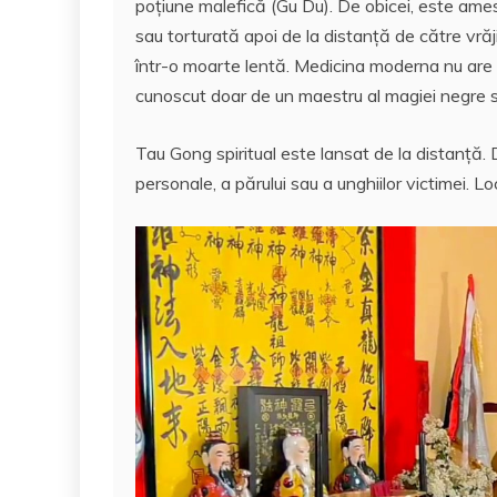
poțiune malefică (Gu Du). De obicei, este ame
sau torturată apoi de la distanță de către vrăji
într-o moarte lentă. Medicina moderna nu are n
cunoscut doar de un maestru al magiei negre s
Tau Gong spiritual este lansat de la distanță. D
personale, a părului sau a unghiilor victimei. L