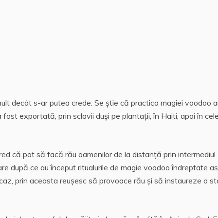
lt decât s-ar putea crede. Se știe că practica magiei voodoo a
st exportată, prin sclavii duși pe plantații, în Haiti, apoi în cel
d că pot să facă rău oamenilor de la distanță prin intermediul
izare după ce au început ritualurile de magie voodoo îndreptate a
e caz, prin aceasta reușesc să provoace rău și să instaureze o st