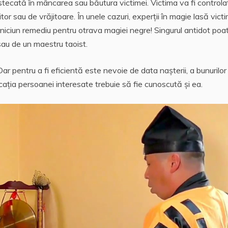
stecată în mâncarea sau băutura victimei. Victima va fi controla
tor sau de vrăjitoare. În unele cazuri, experții în magie lasă vict
iciun remediu pentru otrava magiei negre! Singurul antidot poat
au de un maestru taoist.
ar pentru a fi eficientă este nevoie de data nașterii, a bunurilor
ocația persoanei interesate trebuie să fie cunoscută și ea.