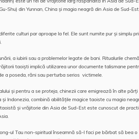
arin) este un fel de vrăjitorie larg răspândită în Asia de Sud-E
 (Gu-Shu) din Yunnan, China și magia neagră din Asia de Sud-Est
ferite culturi par aproape la fel. Ele sunt numite pur și simplu pr
.
ii, a iubirii sau a problemelor legate de bani. Ritualurile chemăr
răjitorii taoiști implică utilizarea unor documente talismane pent
de a poseda, răni sau perturba serios victimele.
ului și pentru a se proteja, chinezii care emigrează în alte părți
a și Indonezia, combină abilitățile magice taoiste cu magia neag
aoistă și vrăjitorie din Asia de Sud-Est este cunoscut de practi
sia.
 Gong-ul Tau non-spiritual înseamnă să-l faci pe bărbat să bea o