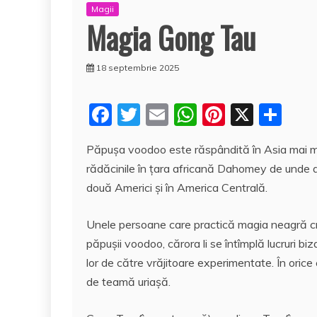
Magii
Magia Gong Tau
18 septembrie 2025
F
T
E
W
Pi
X
P
a
w
m
h
nt
a
Păpușa voodoo este răspândită în Asia mai mu
c
itt
ai
at
er
rt
rădăcinile în țara africană Dahomey de unde a fo
e
er
l
s
e
aj
două Americi și în America Centrală.
b
A
st
e
o
p
a
Unele persoane care practică magia neagră cre
păpușii voodoo, cărora li se întîmplă lucruri b
o
p
z
lor de către vrăjitoare experimentate. În oric
k
ă
de teamă uriașă.