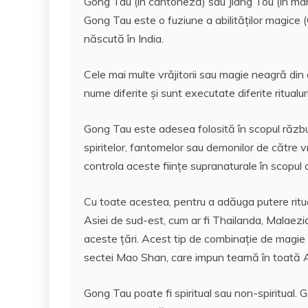
Gong Tau (în cantoneză) sau Jiang Tou (în mand
Gong Tau este o fuziune a abilităților magice
născută în India.
Cele mai multe vrăjitorii sau magie neagră din di
nume diferite și sunt executate diferite ritualuri
Gong Tau este adesea folosită în scopul răzbunăr
spiritelor, fantomelor sau demonilor de către v
controla aceste ființe supranaturale în scopul 
Cu toate acestea, pentru a adăuga putere ritual
Asiei de sud-est, cum ar fi Thailanda, Malaezi
aceste țări. Acest tip de combinație de magie t
sectei Mao Shan, care impun teamă în toată A
Gong Tau poate fi spiritual sau non-spiritual.