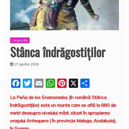
Legende
Stânca îndrăgostiţilor
17 aprilie 2026
F
T
E
W
Pi
X
P
a
w
m
h
nt
a
La Peña de los Enamorados (în română Stânca
c
itt
ai
at
er
rt
îndrăgostiţilor) este un munte care se află la 880 de
e
er
l
s
e
aj
metri deasupra nivelului mării, situat în apropierea
b
A
st
e
orașului Antequera ( în provincia Malaga, Andaluzia),
în Spania.