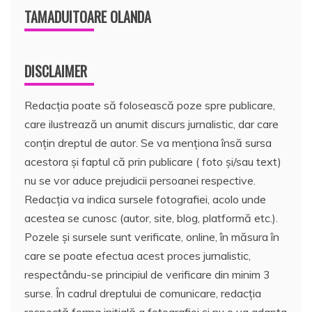
TAMADUITOARE OLANDA
DISCLAIMER
Redacția poate să folosească poze spre publicare,
care ilustrează un anumit discurs jurnalistic, dar care
conțin dreptul de autor. Se va menționa însă sursa
acestora și faptul că prin publicare ( foto și/sau text)
nu se vor aduce prejudicii persoanei respective.
Redacția va indica sursele fotografiei, acolo unde
acestea se cunosc (autor, site, blog, platformă etc.).
Pozele și sursele sunt verificate, online, în măsura în
care se poate efectua acest proces jurnalistic,
respectându-se principiul de verificare din minim 3
surse. În cadrul dreptului de comunicare, redacția
respectă forma inițială a fotografiei și nu o va adapta