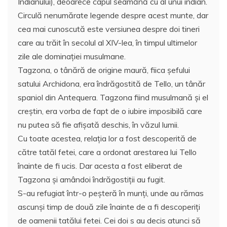
Indianului), deoarece capul seamănă cu al unui indian.
Circulă nenumărate legende despre acest munte, dar
cea mai cunoscută este versiunea despre doi tineri
care au trăit în secolul al XIV-lea, în timpul ultimelor
zile ale dominației musulmane.
Tagzona, o tânără de origine maură, fiica şefului
satului Archidona, era îndrăgostită de Tello, un tânăr
spaniol din Antequera. Tagzona fiind musulmană și el
creștin, era vorba de fapt de o iubire imposibilă care
nu putea să fie afişată deschis, în văzul lumii.
Cu toate acestea, relația lor a fost descoperită de
către tatăl fetei, care a ordonat arestarea lui Tello
înainte de fi ucis. Dar acesta a fost eliberat de
Tagzona și amândoi îndrăgostiţii au fugit.
S-au refugiat într-o peșteră în munți, unde au rămas
ascunşi timp de două zile înainte de a fi descoperiţi
de oamenii tatălui fetei. Cei doi s au decis atunci să