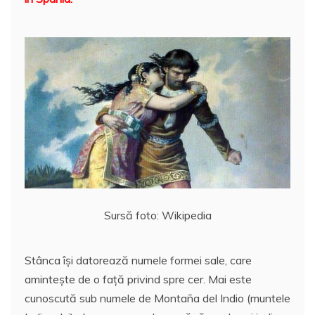
o
p
a
o
p
z
k
ă
Sursă foto: Wikipedia
Stânca îşi datorează numele formei sale, care
amintește de o faţă privind spre cer. Mai este
cunoscută sub numele de Montaña del Indio (muntele