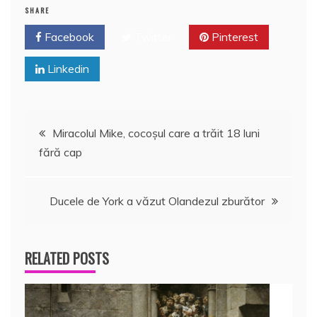
o
p
z
SHARE
k
ă
Facebook
Twitter
Pinterest
Linkedin
Navigare
Miracolul Mike, cocoşul care a trăit 18 luni
fără cap
în
articole
Ducele de York a văzut Olandezul zburător
RELATED POSTS