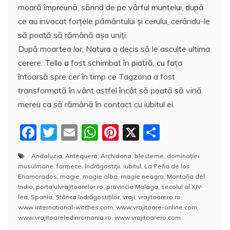
moară împreună, sărind de pe vârful muntelui, după
ce au invocat forțele pământului și cerului, cerându-le
să poată să rămână așa uniţi.
După moartea lor, Natura a decis să le asculte ultima
cerere. Tello a fost schimbat în piatră, cu fața
întoarsă spre cer în timp ce Tagzona a fost
transformată în vânt astfel încât să poată să vină
mereu ca să rămână în contact cu iubitul ei.
F
T
E
W
Pi
X
P
a
w
m
h
nt
a
Andaluzia
,
Antequera
,
Archidona
,
blesteme
,
dominației
c
itt
ai
at
er
rt
musulmane
,
farmece
,
îndrăgostiţii
,
iubitul
,
La Peña de los
e
er
l
s
e
aj
Enamorados
,
magie
,
magie alba
,
magie neagra
,
Montaña del
Indio
,
portalulvrajitoarelor.ro
,
provincia Malaga
,
secolul al XIV-
b
A
st
e
lea
,
Spania
,
Stânca îndrăgostiţilor
,
vraji
,
vrajitoarero.ro
,
www.international-witches.com
,
www.vrajitoare-online.com
,
o
p
a
www.vrajitoareledinromania.ro
,
www.vrajitoarero.com