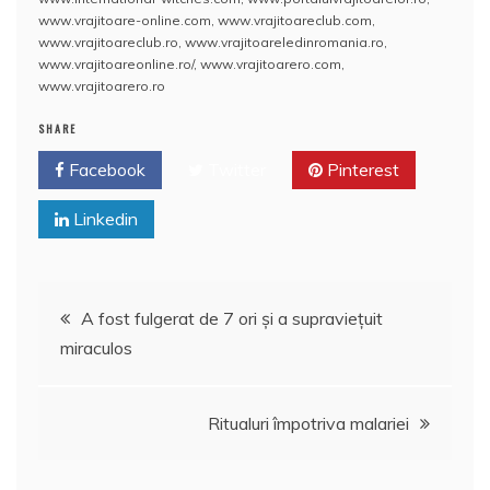
o
p
z
www.vrajitoare-online.com
,
www.vrajitoareclub.com
,
www.vrajitoareclub.ro
,
www.vrajitoareledinromania.ro
,
k
ă
www.vrajitoareonline.ro/
,
www.vrajitoarero.com
,
www.vrajitoarero.ro
SHARE
Facebook
Twitter
Pinterest
Linkedin
Navigare
A fost fulgerat de 7 ori şi a supravieţuit
miraculos
în
articole
Ritualuri împotriva malariei