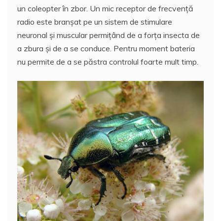
c
itt
ai
at
er
rt
un coleopter în zbor. Un mic receptor de frecvenţă
e
er
l
s
e
aj
radio este branşat pe un sistem de stimulare
b
A
st
e
neuronal şi muscular permiţând de a forţa insecta de
o
p
a
a zbura şi de a se conduce. Pentru moment bateria
o
p
z
nu permite de a se păstra controlul foarte mult timp.
k
ă