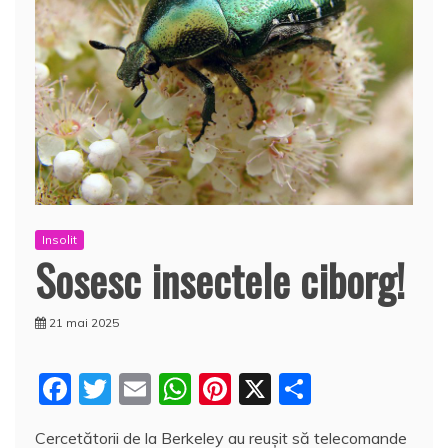
Insolit
Sosesc insectele ciborg!
21 mai 2025
F
T
E
W
Pi
X
P
a
w
m
h
nt
a
Cercetătorii de la Berkeley au reuşit să telecomande