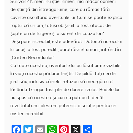
Sullivan? Nimeni nu știe, nimeni, nici măcar oamenii
de știință din întreaga lume, care au rămas fără
cuvinte ascultând aventurile lui. Cum se poate explica
faptul că un om, totuşi obișnuit, a fost atacat de
șapte ori de fulgere şi a suferit din cauza lor?
Deşi pare incredibil, este adevărat. Datorită norocului
lui uriaş, a fost poreclit „paratrăsnet uman”, intrând în
„Cartea Recordurilor”.
Cu toate acestea, aventurile lui au lăsat urme vizibile
în viața acestui pădurar liniștit. De pildă, toți cei din
jurul său, inclusiv câinele, refuzau să meargă cu el,
lăsându-l singur, trist plin de durere, izolat. Rudele lui
au spus că aceste eșecuri nu puteau fi decât
rezultatul unui blestem puternic, o soluţie pentru un
mister incredibil.
F
T
E
W
Pi
X
P