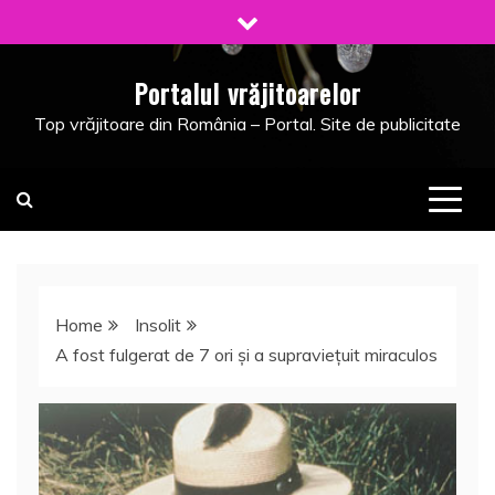
Skip
to
content
Portalul vrăjitoarelor
Top vrăjitoare din România – Portal. Site de publicitate
Home
Insolit
A fost fulgerat de 7 ori şi a supravieţuit miraculos