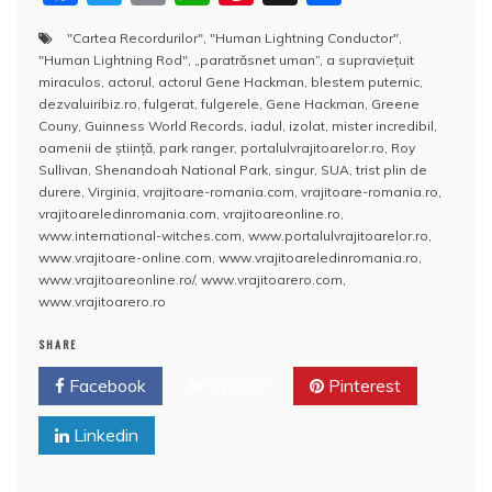
a
w
m
h
nt
a
"Cartea Recordurilor"
,
"Human Lightning Conductor"
,
c
itt
ai
at
er
rt
"Human Lightning Rod"
,
„paratrăsnet uman”
,
a supravieţuit
e
er
l
s
e
aj
miraculos
,
actorul
,
actorul Gene Hackman
,
blestem puternic
,
dezvaluiribiz.ro
,
fulgerat
,
fulgerele
,
Gene Hackman
,
Greene
b
A
st
e
Couny
,
Guinness World Records
,
iadul
,
izolat
,
mister incredibil
,
oamenii de ştiinţă
,
park ranger
,
portalulvrajitoarelor.ro
,
Roy
o
p
a
Sullivan
,
Shenandoah National Park
,
singur
,
SUA
,
trist plin de
o
p
z
durere
,
Virginia
,
vrajitoare-romania.com
,
vrajitoare-romania.ro
,
vrajitoareledinromania.com
,
vrajitoareonline.ro
,
k
ă
www.international-witches.com
,
www.portalulvrajitoarelor.ro
,
www.vrajitoare-online.com
,
www.vrajitoareledinromania.ro
,
www.vrajitoareonline.ro/
,
www.vrajitoarero.com
,
www.vrajitoarero.ro
SHARE
Facebook
Twitter
Pinterest
Linkedin