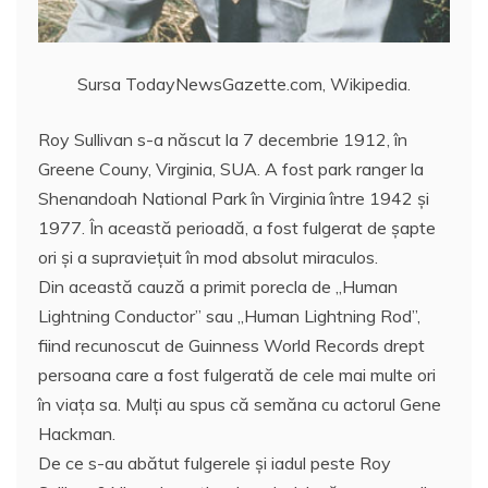
Sursa TodayNewsGazette.com, Wikipedia.
Roy Sullivan s-a născut la 7 decembrie 1912, în
Greene Couny, Virginia, SUA. A fost park ranger la
Shenandoah National Park în Virginia între 1942 şi
1977. În această perioadă, a fost fulgerat de şapte
ori şi a supravieţuit în mod absolut miraculos.
Din această cauză a primit porecla de „Human
Lightning Conductor” sau „Human Lightning Rod”,
fiind recunoscut de Guinness World Records drept
persoana care a fost fulgerată de cele mai multe ori
în viaţa sa. Mulţi au spus că semăna cu actorul Gene
Hackman.
De ce s-au abătut fulgerele și iadul peste Roy