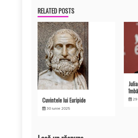
articole
RELATED POSTS
Juli
îmbă
Cuvintele lui Euripide
29
30 iunie 2025