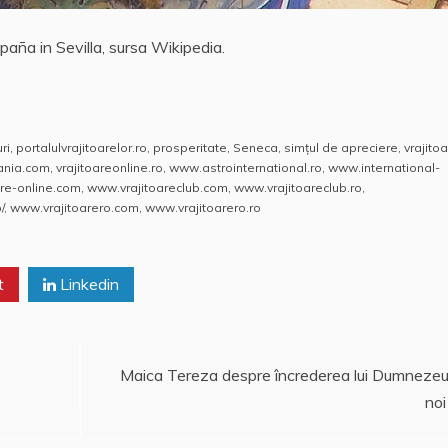
paña in Sevilla, sursa Wikipedia.
ri
,
portalulvrajitoarelor.ro
,
prosperitate
,
Seneca
,
simţul de apreciere
,
vrajito
mania.com
,
vrajitoareonline.ro
,
www.astrointernational.ro
,
www.international-
re-online.com
,
www.vrajitoareclub.com
,
www.vrajitoareclub.ro
,
/
,
www.vrajitoarero.com
,
www.vrajitoarero.ro
t
Linkedin
Maica Tereza despre încrederea lui Dumnezeu
noi