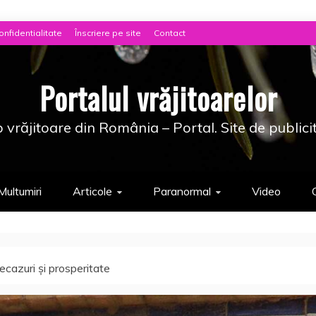
onfidentialitate
Înscriere pe site
Contact
Portalul vrăjitoarelor
 vrăjitoare din România – Portal. Site de publici
Multumiri
Articole
Paranormal
Video
cazuri şi prosperitate