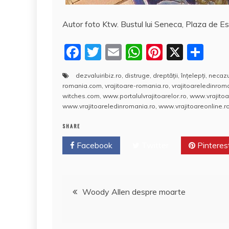
Autor foto Ktw. Bustul lui Seneca, Plaza de Es
F
T
E
W
Pi
X
P
a
w
m
h
nt
a
dezvaluiribiz.ro
,
distruge
,
dreptăţii
,
înţelepţi
,
necazu
c
itt
ai
at
er
rt
romania.com
,
vrajitoare-romania.ro
,
vrajitoareledinro
e
er
l
s
e
aj
witches.com
,
www.portalulvrajitoarelor.ro
,
www.vrajitoa
www.vrajitoareledinromania.ro
,
www.vrajitoareonline.ro
b
A
st
e
SHARE
o
p
a
Facebook
o
Twitter
p
Pinteres
z
k
ă
Navigare
Woody Allen despre moarte
în