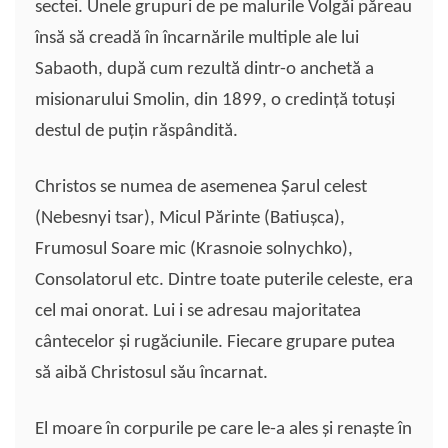
sectei. Unele grupuri de pe malurile Volgăi păreau
însă să creadă în încarnările multiple ale lui
Sabaoth, după cum rezultă dintr-o anchetă a
misionarului Smolin, din 1899, o credinţă totuşi
destul de puţin răspândită.
Christos se numea de asemenea Șarul celest
(Nebesnyi tsar), Micul Părinte (Batiuşca),
Frumosul Soare mic (Krasnoie solnychko),
Consolatorul etc. Dintre toate puterile celeste, era
cel mai onorat. Lui i se adresau majoritatea
cântecelor şi rugăciunile. Fiecare grupare putea
să aibă Christosul său încarnat.
El moare în corpurile pe care le-a ales şi renaşte în