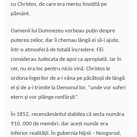
cu Christos, de care era mereu însoţită pe
pământ.
Oamenii lui Dumnezeu vorbeau puţin despre
puterea zeilor, dar îi chemau lângă ei să-i ajute,
într-o atmosferă de totală încredere. FEi
considerau Judecata de apoi ca apropiată. Iar în
cer, nu era loc pentru nicio vină. Christos le
ordona îngerilor de a-i vâna pe păcătoşii de lângă
el şi de a-i trimite la Demonul lor, “unde vor suferi
etern şi vor plânge nesfârşit”.
În 1852, recensământul stabilea că secta număra
910. 000 de membri, dar acest număr era
inferior realităţii. În gubernia Nijnii – Novgorod,