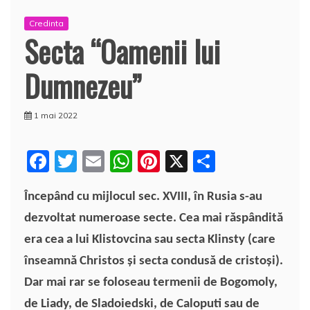
Credinta
Secta “Oamenii lui
Dumnezeu”
1 mai 2022
F
T
E
W
Pi
X
P
a
w
m
h
nt
a
Începând cu mijlocul sec. XVIII, în Rusia s-au
c
itt
ai
at
er
rt
dezvoltat numeroase secte. Cea mai răspândită
e
er
l
s
e
aj
era cea a lui Klistovcina sau secta Klinsty (care
b
A
st
e
înseamnă Christos şi secta condusă de cristoşi).
o
p
a
Dar mai rar se foloseau termenii de Bogomoly,
o
p
z
de Liady, de Sladoiedski, de Caloputi sau de