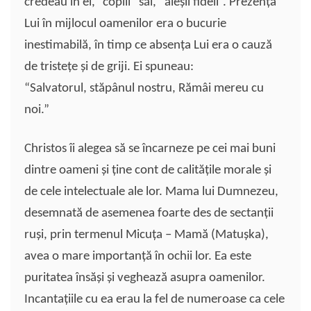
credeau în el, “copiii” săi, “aleşii fideli”. Prezenţa
Lui în mijlocul oamenilor era o bucurie
inestimabilă, în timp ce absenţa Lui era o cauză
de tristeţe şi de griji. Ei spuneau:
“Salvatorul, stăpânul nostru, Rămâi mereu cu
noi.”
Christos îi alegea să se încarneze pe cei mai buni
dintre oameni şi ţine cont de calităţile morale şi
de cele intelectuale ale lor. Mama lui Dumnezeu,
desemnată de asemenea foarte des de sectanţii
ruşi, prin termenul Micuţa – Mamă (Matuşka),
avea o mare importanţă în ochii lor. Ea este
puritatea însăşi şi veghează asupra oamenilor.
Incantaţiile cu ea erau la fel de numeroase ca cele