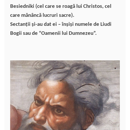
k
ă
Besiedniki (cel care se roagă lui Christos, cel
care mănâncă lucruri sacre).
Sectanţii şi-au dat ei – înşişi numele de Liudi
Bogii sau de “Oamenii lui Dumnezeu”.