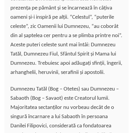
prezenţa pe pământ şi se încarnează în câţiva
oameni şi-i inspiră pe alţii. “Celestul”, “puterile
celeste”, zic Oamenii lui Dumnezeu, “au coborât
din al şaptelea cer pentru a se plimba printre noi”.
Aceste puteri celeste sunt mai întâi: Dumnezeu
Tatăl, Dumnezeu Fiul, Sfântul Spirit şi Mama lui
Dumnezeu. Trebuiesc apoi adăugaţi sfinţii, îngerii,
arhanghelii, heruvinii, serafinii şi apostolii.
Dumnezeu Tatăl (Bog – Otetes) sau Dumnezeu –
Sabaoth (Bog – Savaot) este Creatorul lumii.
Majoritatea sectanţilor nu vorbeau decât de o
singură încarnare a lui Sabaoth în persoana
Danilei Filipovici, considerată ca fondatoarea