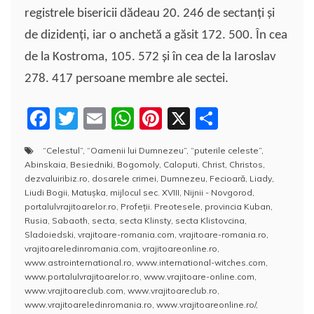
registrele bisericii dădeau 20. 246 de sectanţi şi
de dizidenţi, iar o anchetă a găsit 172. 500. În cea
de la Kostroma, 105. 572 şi în cea de la Iaroslav
278. 417 persoane membre ale sectei.
F
T
E
W
Pi
X
P
a
w
m
h
nt
a
“Celestul”
,
“Oamenii lui Dumnezeu”
,
“puterile celeste”
,
c
itt
ai
at
er
rt
Abinskaia
,
Besiedniki
,
Bogomoly
,
Caloputi
,
Christ
,
Christos
,
e
er
l
s
e
aj
dezvaluiribiz.ro
,
dosarele crimei
,
Dumnezeu
,
Fecioară
,
Liady
,
Liudi Bogii
,
Matuşka
,
mijlocul sec. XVIII
,
Nijnii - Novgorod
,
b
A
st
e
portalulvrajitoarelor.ro
,
Profeţii. Preotesele
,
provincia Kuban
,
Rusia
,
Sabaoth
,
secta
,
secta Klinsty
,
secta Klistovcina
,
o
p
a
Sladoiedski
,
vrajitoare-romania.com
,
vrajitoare-romania.ro
,
o
p
z
vrajitoareledinromania.com
,
vrajitoareonline.ro
,
www.astrointernational.ro
,
www.international-witches.com
,
k
ă
www.portalulvrajitoarelor.ro
,
www.vrajitoare-online.com
,
www.vrajitoareclub.com
,
www.vrajitoareclub.ro
,
www.vrajitoareledinromania.ro
,
www.vrajitoareonline.ro/
,