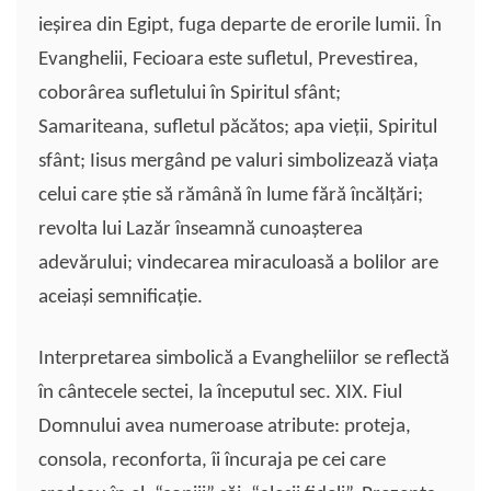
ieşirea din Egipt, fuga departe de erorile lumii. În
Evanghelii, Fecioara este sufletul, Prevestirea,
coborârea sufletului în Spiritul sfânt;
Samariteana, sufletul păcătos; apa vieţii, Spiritul
sfânt; Iisus mergând pe valuri simbolizează viaţa
celui care ştie să rămână în lume fără încălţări;
revolta lui Lazăr înseamnă cunoaşterea
adevărului; vindecarea miraculoasă a bolilor are
aceiaşi semnificaţie.
Interpretarea simbolică a Evangheliilor se reflectă
în cântecele sectei, la începutul sec. XIX. Fiul
Domnului avea numeroase atribute: proteja,
consola, reconforta, îi încuraja pe cei care