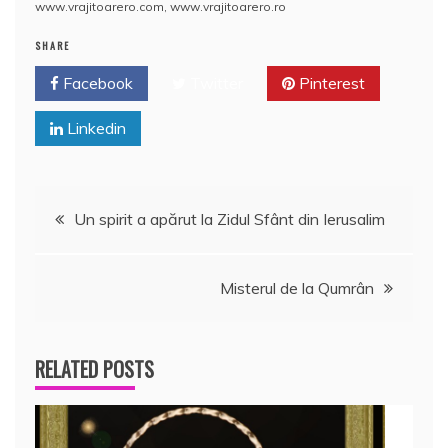
www.vrajitoarero.com
,
www.vrajitoarero.ro
SHARE
Facebook
Twitter
Pinterest
Linkedin
Navigare
Un spirit a apărut la Zidul Sfânt din Ierusalim
în
Misterul de la Qumrân
articole
RELATED POSTS