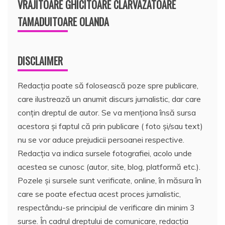
VRAJITOARE GHICITOARE CLARVAZATOARE
TAMADUITOARE OLANDA
DISCLAIMER
Redacția poate să folosească poze spre publicare,
care ilustrează un anumit discurs jurnalistic, dar care
conțin dreptul de autor. Se va menționa însă sursa
acestora și faptul că prin publicare ( foto și/sau text)
nu se vor aduce prejudicii persoanei respective.
Redacția va indica sursele fotografiei, acolo unde
acestea se cunosc (autor, site, blog, platformă etc.).
Pozele și sursele sunt verificate, online, în măsura în
care se poate efectua acest proces jurnalistic,
respectându-se principiul de verificare din minim 3
surse. În cadrul dreptului de comunicare, redacția