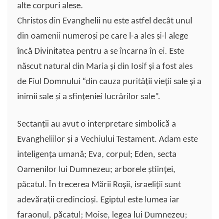
alte corpuri alese.
Christos din Evanghelii nu este astfel decât unul
din oamenii numeroşi pe care l-a ales şi-l alege
încă Divinitatea pentru a se încarna în ei. Este
născut natural din Maria şi din Iosif şi a fost ales
de Fiul Domnului “din cauza purităţii vieţii sale şi a
inimii sale şi a sfinţeniei lucrărilor sale”.
Sectanţii au avut o interpretare simbolică a
Evangheliilor şi a Vechiului Testament. Adam este
inteligenţa umană; Eva, corpul; Eden, secta
Oamenilor lui Dumnezeu; arborele ştiinţei,
păcatul. În trecerea Mării Roşii, israeliţii sunt
adevăraţii credincioşi. Egiptul este lumea iar
faraonul, păcatul; Moise, legea lui Dumnezeu;