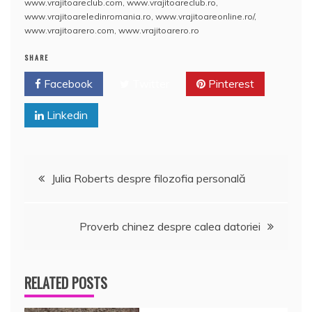
www.vrajitoareclub.com
,
www.vrajitoareclub.ro
,
o
p
z
www.vrajitoareledinromania.ro
,
www.vrajitoareonline.ro/
,
www.vrajitoarero.com
,
www.vrajitoarero.ro
k
ă
SHARE
Facebook
Twitter
Pinterest
Linkedin
Navigare
Julia Roberts despre filozofia personală
în
Proverb chinez despre calea datoriei
articole
RELATED POSTS