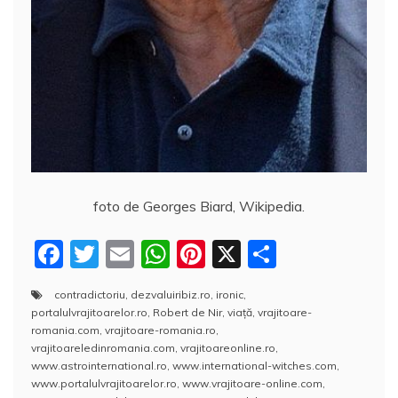
foto de Georges Biard, Wikipedia.
F
T
E
W
Pi
X
P
a
w
m
h
nt
a
contradictoriu
,
dezvaluiribiz.ro
,
ironic
,
c
itt
ai
at
er
rt
portalulvrajitoarelor.ro
,
Robert de Nir
,
viaţă
,
vrajitoare-
e
er
l
s
e
aj
romania.com
,
vrajitoare-romania.ro
,
vrajitoareledinromania.com
,
vrajitoareonline.ro
,
b
A
st
e
www.astrointernational.ro
,
www.international-witches.com
,
www.portalulvrajitoarelor.ro
,
www.vrajitoare-online.com
,
o
p
a