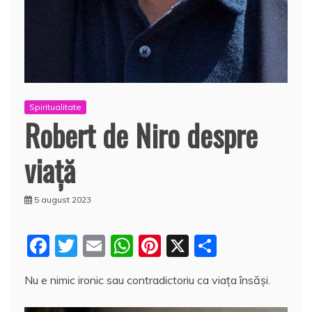
Spiritualitate
Robert de Niro despre
viaţă
5 august 2023
F
T
E
W
Pi
X
P
a
w
m
h
nt
a
Nu e nimic ironic sau contradictoriu ca viața însăși.
c
itt
ai
at
er
rt