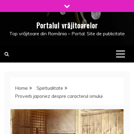
Skip
to
content
Portalul vrăjitoarelor
Top vrăjitoare din România – Portal. Site de publicitate
Home
Spiritualitate
Proverb japonez despre caracterul omului