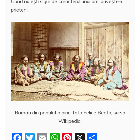
Când nu eşti sigur de caracterul unui om, priveşte-i
c
itt
ai
at
er
rt
prietenii.
e
er
l
s
e
aj
b
A
st
e
o
p
a
o
p
z
k
ă
Barbati din populatia ainu, foto Felice Beato, sursa
Wikipedia.
F
T
E
W
Pi
X
P