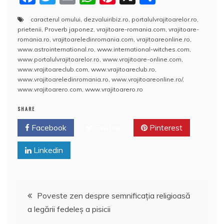
a
w
m
h
nt
a
caracterul omului
,
dezvaluiribiz.ro
,
portalulvrajitoarelor.ro
,
c
itt
ai
at
er
rt
prietenii
,
Proverb japonez
,
vrajitoare-romania.com
,
vrajitoare-
e
er
l
s
e
aj
romania.ro
,
vrajitoareledinromania.com
,
vrajitoareonline.ro
,
www.astrointernational.ro
,
www.international-witches.com
,
b
A
st
e
www.portalulvrajitoarelor.ro
,
www.vrajitoare-online.com
,
www.vrajitoareclub.com
,
www.vrajitoareclub.ro
,
o
p
a
www.vrajitoareledinromania.ro
,
www.vrajitoareonline.ro/
,
o
p
z
www.vrajitoarero.com
,
www.vrajitoarero.ro
k
ă
SHARE
Facebook
Twitter
Pinterest
Linkedin
Navigare
Poveste zen despre semnificaţia religioasă
a legării fedeleş a pisicii
în