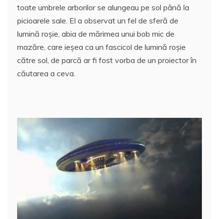
e
er
l
s
e
aj
toate umbrele arborilor se alungeau pe sol până la
b
A
st
e
picioarele sale. El a observat un fel de sferă de
o
p
a
lumină roşie, abia de mărimea unui bob mic de
o
p
z
mazăre, care ieşea ca un fascicol de lumină roşie
către sol, de parcă ar fi fost vorba de un proiector în
k
ă
căutarea a ceva.