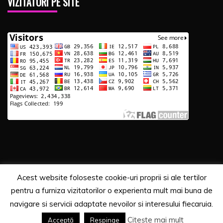
VIZITATORI PE SITE
Acest website foloseste cookie-uri proprii si ale tertilor
Copyrights. © 2020 Segra Media
pentru a furniza vizitatorilor o experienta mult mai buna de
Proudly powered by WordPress
|
Theme: Recent News
navigare si servicii adaptate nevoilor si interesului fiecaruia.
by
Candid Themes
.
Citește mai mult
Acceptă
Respinge