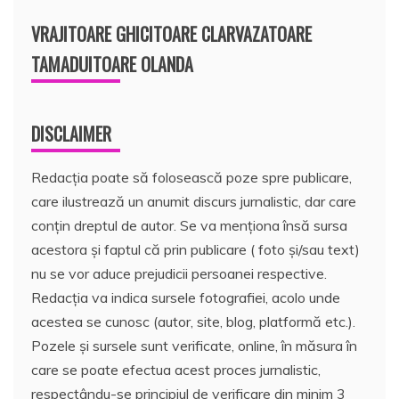
VRAJITOARE GHICITOARE CLARVAZATOARE
TAMADUITOARE OLANDA
DISCLAIMER
Redacția poate să folosească poze spre publicare,
care ilustrează un anumit discurs jurnalistic, dar care
conțin dreptul de autor. Se va menționa însă sursa
acestora și faptul că prin publicare ( foto și/sau text)
nu se vor aduce prejudicii persoanei respective.
Redacția va indica sursele fotografiei, acolo unde
acestea se cunosc (autor, site, blog, platformă etc.).
Pozele și sursele sunt verificate, online, în măsura în
care se poate efectua acest proces jurnalistic,
respectându-se principiul de verificare din minim 3