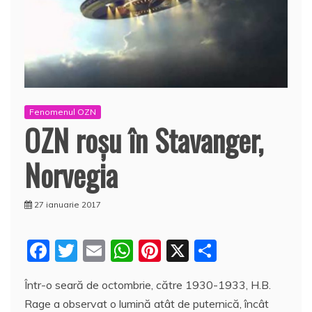
Fenomenul OZN
OZN roşu în Stavanger,
Norvegia
27 ianuarie 2017
F
T
E
W
Pi
X
P
a
w
m
h
nt
a
Într-o seară de octombrie, către 1930-1933, H.B.
c
itt
ai
at
er
rt
Rage a observat o lumină atât de puternică, încât