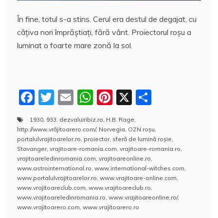
În fine, totul s-a stins. Cerul era destul de degajat, cu
câţiva nori împrăştiaţi, fără vânt. Proiectorul roşu a
luminat o foarte mare zonă la sol.
F
T
E
W
Pi
X
P
a
w
m
h
nt
a
1930
,
933
,
dezvaluiribiz.ro
,
H.B. Rage
,
c
itt
ai
at
er
rt
http://www.vrăjitoarero.com/
,
Norvegia
,
OZN roşu
,
e
er
l
s
e
aj
portalulvrajitoarelor.ro
,
proiector
,
sferă de lumină roşie
,
Stavanger
,
vrajitoare-romania.com
,
vrajitoare-romania.ro
,
b
A
st
e
vrajitoareledinromania.com
,
vrajitoareonline.ro
,
www.astrointernational.ro
,
www.international-witches.com
,
o
p
a
www.portalulvrajitoarelor.ro
,
www.vrajitoare-online.com
,
o
p
z
www.vrajitoareclub.com
,
www.vrajitoareclub.ro
,
www.vrajitoareledinromania.ro
,
www.vrajitoareonline.ro/
,
k
ă
www.vrajitoarero.com
,
www.vrajitoarero.ro