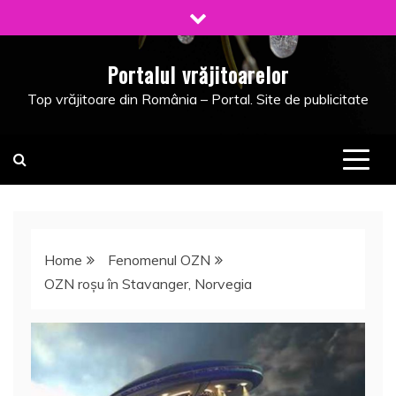
Skip
to
content
Portalul vrăjitoarelor
Top vrăjitoare din România – Portal. Site de publicitate
Home
Fenomenul OZN
OZN roşu în Stavanger, Norvegia