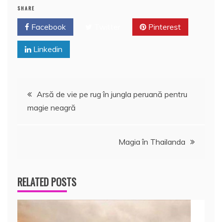
SHARE
Facebook
Twitter
Pinterest
Linkedin
Navigare
Arsă de vie pe rug în jungla peruană pentru
magie neagră
în
articole
Magia în Thailanda
RELATED POSTS