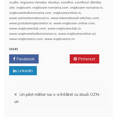
oculte
,
regiunea Veneţia
,
ritualuri
,
sacrificii
,
sacrificiul
,
tămâie
,
b
A
st
e
ulei
,
vrajitoare
,
vrajitoare-romania.com
,
vrajitoare-romania.ro
,
vrajitoareledinromania.com
,
vrajitoareonline.ro
,
o
p
a
www.astrointernational.ro
,
www.international-witches.com
,
o
p
z
www.portalulvrajitoarelor.ro
,
www.vrajitoare-online.com
,
www.vrajitoareclub.com
,
www.vrajitoareclub.ro
,
k
ă
www.vrajitoareledinromania.ro
,
www.vrajitoareonline.ro/
,
www.vrajitoarero.com
,
www.vrajitoarero.ro
SHARE
Facebook
Twitter
Pinterest
Linkedin
Navigare
Un pilot militar rus s-a întâlnit cu două OZN-
uri
în