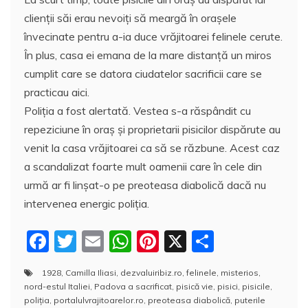
clienţii săi erau nevoiţi să meargă în oraşele
învecinate pentru a-ia duce vrăjitoarei felinele cerute.
În plus, casa ei emana de la mare distanţă un miros
cumplit care se datora ciudatelor sacrificii care se
practicau aici.
Poliţia a fost alertată. Vestea s-a răspândit cu
repeziciune în oraş şi proprietarii pisicilor dispărute au
venit la casa vrăjitoarei ca să se răzbune. Acest caz
a scandalizat foarte mult oamenii care în cele din
urmă ar fi linşat-o pe preoteasa diabolică dacă nu
intervenea energic poliţia.
F
T
E
W
Pi
X
P
a
w
m
h
nt
a
1928
,
Camilla Iliasi
,
dezvaluiribiz.ro
,
felinele
,
misterios
,
c
itt
ai
at
er
rt
nord-estul Italiei
,
Padova a sacrificat
,
pisică vie
,
pisici
,
pisicile
,
e
er
l
s
e
aj
poliţia
,
portalulvrajitoarelor.ro
,
preoteasa diabolică
,
puterile