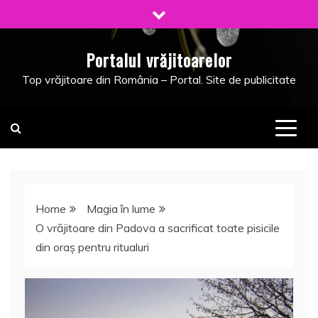
Skip
to
content
Portalul vrăjitoarelor
Top vrăjitoare din România – Portal. Site de publicitate
Home
Magia în lume
O vrăjitoare din Padova a sacrificat toate pisicile
din oraş pentru ritualuri