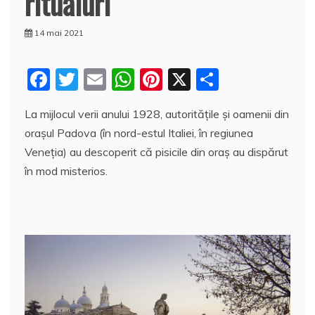
ritualuri
14 mai 2021
F
T
E
W
Pi
X
P
a
w
m
h
nt
a
La mijlocul verii anului 1928, autoritățile și oamenii din
c
itt
ai
at
er
rt
orașul Padova (în nord-estul Italiei, în regiunea
e
er
l
s
e
aj
Veneţia) au descoperit că pisicile din oraș au dispărut
b
A
st
e
în mod misterios.
o
p
a
o
p
z
k
ă