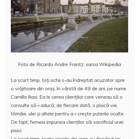
Foto de Ricardo Andre Frantz, sursa Wikipedia
La scurt timp, toți ochii s-au îndreptat acuzator spre
o vrăjitoare din oraș, în vârstă de 49 de ani, pe nume
Camilla Iliasi. Ea le cerea clienţilor care veneau să o
consulte să-i aducă, de fiecare dată, o pisică vie,
tămâie, ulei şi altele pentru a-i creşte puterile oculte.
De fapt, femeia impunea clienților săi sacrificiul unei
pisici.
La scurt timp, toate pisicile din oraş au dispărut iar