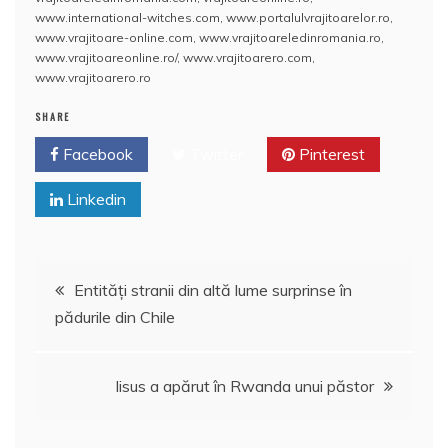
www.international-witches.com
,
www.portalulvrajitoarelor.ro
,
o
p
a
www.vrajitoare-online.com
,
www.vrajitoareledinromania.ro
,
o
p
z
www.vrajitoareonline.ro/
,
www.vrajitoarero.com
,
www.vrajitoarero.ro
k
ă
SHARE
Facebook
Twitter
Pinterest
Linkedin
Navigare
Entităţi stranii din altă lume surprinse în
pădurile din Chile
în
articole
Iisus a apărut în Rwanda unui păstor