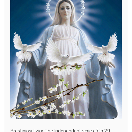
o
p
a
o
p
z
k
ă
Prestigiosul ziar The Independent scrie că la 29