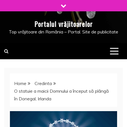
Skip
to
content
Portalul vrăjitoarelor
Top vrăjitoare din România – Portal. Site de publicitate
Home
Credinta
O statuie a maicii Domnului a început să plângă
în Donegal, Irlanda