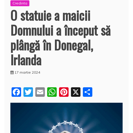
Credinta
O statuie a maicii
Domnului a început să
plângă în Donegal,
Irlanda
17 martie 2024
F
T
E
W
Pi
X
P
a
w
m
h
nt
a
c
itt
ai
at
er
rt
e
er
l
s
e
aj
b
A
st
e