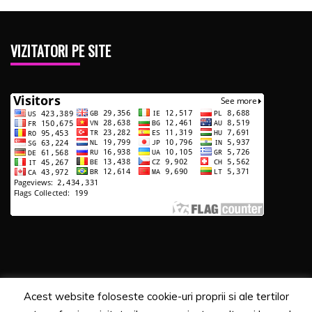
VIZITATORI PE SITE
Acest website foloseste cookie-uri proprii si ale tertilor
Copyrights. © 2020 Segra Media