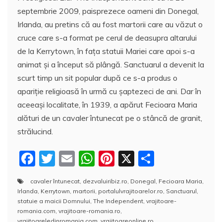
septembrie 2009, paisprezece oameni din Donegal,
Irlanda, au pretins că au fost martorii care au văzut o
cruce care s-a format pe cerul de deasupra altarului
de la Kerrytown, în fața statuii Mariei care apoi s-a
animat și a început să plângă. Sanctuarul a devenit la
scurt timp un sit popular după ce s-a produs o
apariție religioasă în urmă cu șaptezeci de ani. Dar în
aceeaşi localitate, în 1939, a apărut Fecioara Maria
alături de un cavaler întunecat pe o stâncă de granit,
strălucind.
F
T
E
W
Pi
X
P
a
w
m
h
nt
a
cavaler întunecat
,
dezvaluiribiz.ro
,
Donegal
,
Fecioara Maria
,
c
itt
ai
at
er
rt
Irlanda
,
Kerrytown
,
martorii
,
portalulvrajitoarelor.ro
,
Sanctuarul
,
e
er
l
s
e
aj
statuie a maicii Domnului
,
The Independent
,
vrajitoare-
romania.com
,
vrajitoare-romania.ro
,
b
A
st
e
vrajitoareledinromania.com
,
vrajitoareonline.ro
,