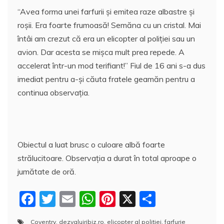
“Avea forma unei farfurii şi emitea raze albastre şi
roşii. Era foarte frumoasă! Semăna cu un cristal. Mai
întâi am crezut că era un elicopter al poliţiei sau un
avion. Dar acesta se mişca mult prea repede. A
accelerat într-un mod terifiant!” Fiul de 16 ani s-a dus
imediat pentru a-şi căuta fratele geamăn pentru a
continua observaţia.
Obiectul a luat brusc o culoare albă foarte
strălucitoare. Observaţia a durat în total aproape o
jumătate de oră.
F
T
E
W
Pi
X
P
a
w
m
h
nt
a
Coventry
,
dezvaluiribiz.ro
,
elicopter al poliţiei
,
farfurie