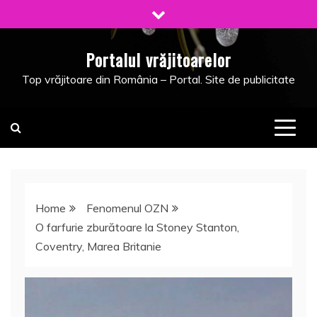
Skip
to
content
Portalul vrăjitoarelor
Top vrăjitoare din România – Portal. Site de publicitate
Home
Fenomenul OZN
O farfurie zburătoare la Stoney Stanton,
Coventry, Marea Britanie