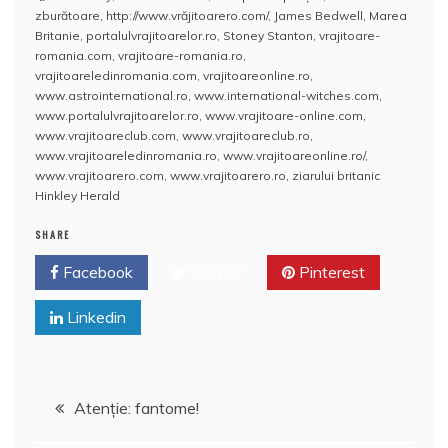
c
itt
ai
at
er
rt
zburătoare
,
http://www.vrăjitoarero.com/
,
James Bedwell
,
Marea
e
er
l
s
e
aj
Britanie
,
portalulvrajitoarelor.ro
,
Stoney Stanton
,
vrajitoare-
romania.com
,
vrajitoare-romania.ro
,
b
A
st
e
vrajitoareledinromania.com
,
vrajitoareonline.ro
,
www.astrointernational.ro
,
www.international-witches.com
,
o
p
a
www.portalulvrajitoarelor.ro
,
www.vrajitoare-online.com
,
o
p
z
www.vrajitoareclub.com
,
www.vrajitoareclub.ro
,
www.vrajitoareledinromania.ro
,
www.vrajitoareonline.ro/
,
k
ă
www.vrajitoarero.com
,
www.vrajitoarero.ro
,
ziarului britanic
Hinkley Herald
SHARE
Facebook
Twitter
Pinterest
Linkedin
Navigare
Atenţie: fantome!