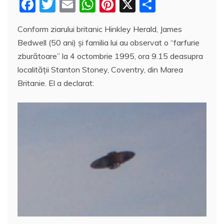
F
T
E
W
Pi
X
P
a
w
m
h
nt
a
Conform ziarului britanic Hinkley Herald, James
c
itt
ai
at
er
rt
Bedwell (50 ani) şi familia lui au observat o “farfurie
e
er
l
s
e
aj
zburătoare” la 4 octombrie 1995, ora 9.15 deasupra
b
A
st
e
localităţii Stanton Stoney, Coventry, din Marea
o
p
a
Britanie. El a declarat:
o
p
z
k
ă