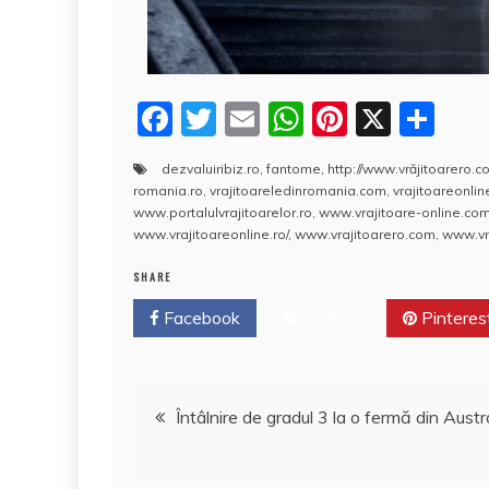
F
T
E
W
Pi
X
P
a
w
m
h
nt
a
dezvaluiribiz.ro
,
fantome
,
http://www.vrăjitoarero.c
c
itt
ai
at
er
rt
romania.ro
,
vrajitoareledinromania.com
,
vrajitoareonlin
e
er
l
s
e
aj
www.portalulvrajitoarelor.ro
,
www.vrajitoare-online.co
www.vrajitoareonline.ro/
,
www.vrajitoarero.com
,
www.vra
b
A
st
e
SHARE
o
p
a
Facebook
o
Twitter
p
Pinteres
z
k
ă
Navigare
Întâlnire de gradul 3 la o fermă din Austr
în