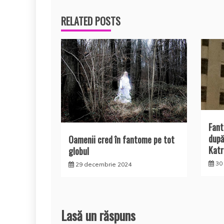
articole
RELATED POSTS
Fant
după
Oamenii cred în fantome pe tot
Katr
globul
30 
29 decembrie 2024
Lasă un răspuns