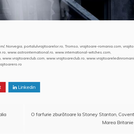
om/
,
Norvegia
,
portalulvrajitoarelor.ro
,
Tromso
,
vrajitoare-romania.com
,
vrajit
e.ro
,
www.astrointernational.ro
,
www.international-witches.com
,
m
,
www.vrajitoareclub.com
,
www.vrajitoareclub.ro
,
www.vrajitoareledinromani
jitoarero.ro
t
Linkedin
alia
O farfurie zburătoare la Stoney Stanton, Covent
Marea Britanie