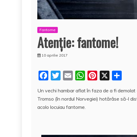
Fantome
Atenţie: fantome!
10 aprilie 2017
F
T
E
W
Pi
X
P
a
w
m
h
nt
a
Un vechi hambar aflat în faza de a fi demolat 
c
itt
ai
at
er
rt
Tromso (în nordul Norvegiei) hotărâse să-l di
e
er
l
s
e
aj
acolo locuiau fantome.
b
A
st
e
o
p
a
o
p
z