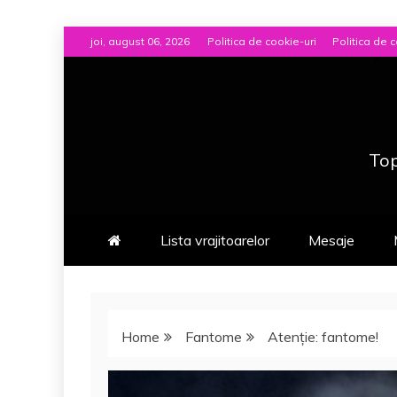
Skip
joi, august 06, 2026
Politica de cookie-uri
Politica de c
to
content
Top
Lista vrajitoarelor
Mesaje
Home
Fantome
Atenţie: fantome!