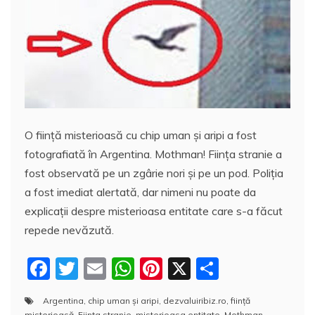
e
er
l
s
e
aj
b
A
st
e
o
p
a
o
p
z
k
ă
O fiinţă misterioasă cu chip uman şi aripi a fost
fotografiată în Argentina. Mothman! Fiinţa stranie a
fost observată pe un zgârie nori şi pe un pod. Poliţia
a fost imediat alertată, dar nimeni nu poate da
explicaţii despre misterioasa entitate care s-a făcut
repede nevăzută.
F
T
E
W
Pi
X
P
a
w
m
h
nt
a
Argentina
,
chip uman şi aripi
,
dezvaluiribiz.ro
,
fiinţă
c
itt
ai
at
er
rt
misterioasă
,
Fiinţa stranie
,
misterioasa entitate
,
Mothman
,