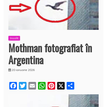
Insolit
Mothman fotografiat în
Argentina
20 ianuarie 2026
F
T
E
W
Pi
X
P
a
w
m
h
nt
a
c
itt
ai
at
er
rt