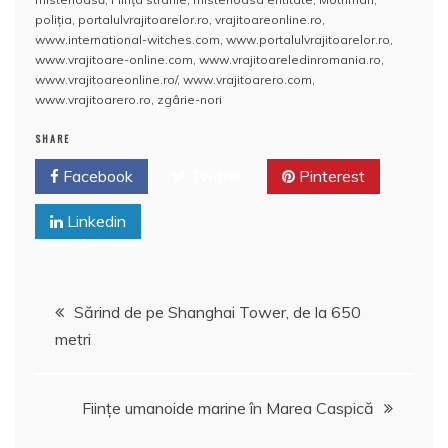
e
er
l
s
e
aj
poliţia
,
portalulvrajitoarelor.ro
,
vrajitoareonline.ro
,
www.international-witches.com
,
www.portalulvrajitoarelor.ro
,
b
A
st
e
www.vrajitoare-online.com
,
www.vrajitoareledinromania.ro
,
www.vrajitoareonline.ro/
,
www.vrajitoarero.com
,
o
p
a
www.vrajitoarero.ro
,
zgârie-nori
o
p
z
SHARE
k
ă
Facebook
Twitter
Pinterest
Linkedin
Navigare
Sărind de pe Shanghai Tower, de la 650
metri
în
articole
Fiinţe umanoide marine în Marea Caspică