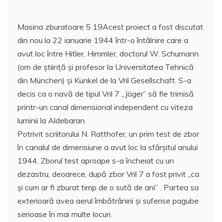
Masina zburatoare 5 19Acest proiect a fost discutat
din nou la 22 ianuarie 1944 într-o întâlnire care a
avut loc între Hitler, Himmler, doctorul W. Schumann
(om de știință și profesor la Universitatea Tehnică
din München) și Kunkel de la Vril Gesellschaft. S-a
decis ca o navă de tipul Vril 7 „Jäger” să fie trimisă
printr-un canal dimensional independent cu viteza
luminii la Aldebaran.
Potrivit scriitorului N. Ratthofer, un prim test de zbor
în canalul de dimensiune a avut loc la sfârșitul anului
1944. Zborul test aproape s-a încheiat cu un
dezastru, deoarece, după zbor Vril 7 a fost privit „ca
și cum ar fi zburat timp de o sută de ani” . Partea sa
exterioară avea aerul îmbătrânirii şi suferise pagube
serioase în mai multe locuri.