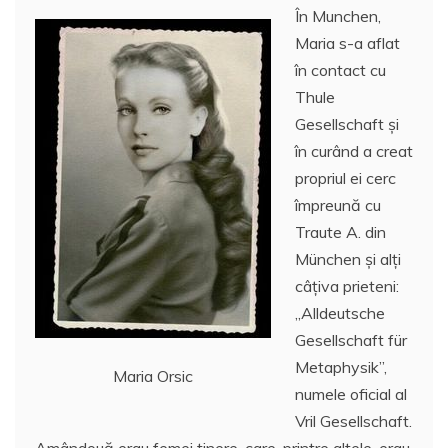
În Munchen,
Maria s-a aflat
în contact cu
Thule
Gesellschaft și
în curând a creat
propriul ei cerc
împreună cu
Traute A. din
München și alți
câțiva prieteni:
„Alldeutsche
Gesellschaft für
Metaphysik”,
Maria Orsic
numele oficial al
Vril Gesellschaft.
Amândouă erau femei tinere, care, printre altele, erau