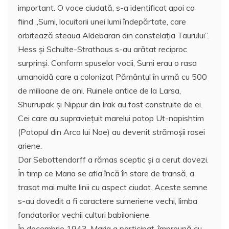
important. O voce ciudată, s-a identificat apoi ca
fiind „Sumi, locuitorii unei lumi îndepărtate, care
orbitează steaua Aldebaran din constelația Taurului”.
Hess și Schulte-Strathaus s-au arătat reciproc
surprinşi. Conform spuselor vocii, Sumi erau o rasa
umanoidă care a colonizat Pământul în urmă cu 500
de milioane de ani. Ruinele antice de la Larsa,
Shurrupak și Nippur din Irak au fost construite de ei.
Cei care au supraviețuit marelui potop Ut-napishtim
(Potopul din Arca lui Noe) au devenit strămoșii rasei
ariene.
Dar Sebottendorff a rămas sceptic și a cerut dovezi.
În timp ce Maria se afla încă în stare de transă, a
trasat mai multe linii cu aspect ciudat. Aceste semne
s-au dovedit a fi caractere sumeriene vechi, limba
fondatorilor vechii culturi babiloniene.
În decembrie 1943, Maria a participat, împreună cu