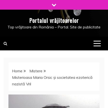
Skip
to
content
Portalul vrăjitoarelor
Top vrăjitoare din România – Portal. Site de publicitate
Home
Mistere
Misterioasa Maria Orsic şi societatea ezoterică
nazistă Vril