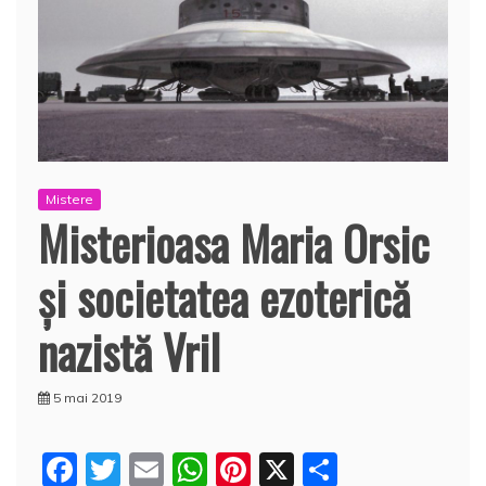
Mistere
Misterioasa Maria Orsic
şi societatea ezoterică
nazistă Vril
5 mai 2019
F
T
E
W
Pi
X
P