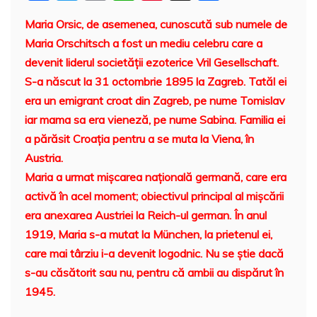
a
w
m
h
nt
a
Maria Orsic, de asemenea, cunoscută sub numele de
c
itt
ai
at
er
rt
Maria Orschitsch a fost un mediu celebru care a
e
er
l
s
e
aj
devenit liderul societăţii ezoterice Vril Gesellschaft.
b
A
st
e
S-a născut la 31 octombrie 1895 la Zagreb. Tatăl ei
o
p
a
era un emigrant croat din Zagreb, pe nume Tomislav
o
p
z
iar mama sa era vieneză, pe nume Sabina. Familia ei
a părăsit Croaţia pentru a se muta la Viena, în
k
ă
Austria.
Maria a urmat mișcarea națională germană, care era
activă în acel moment; obiectivul principal al mișcării
era anexarea Austriei la Reich-ul german. În anul
1919, Maria s-a mutat la München, la prietenul ei,
care mai târziu i-a devenit logodnic. Nu se știe dacă
s-au căsătorit sau nu, pentru că ambii au dispărut în
1945.