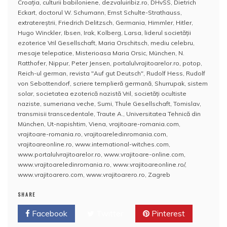
Croaţia
,
culturii babiloniene
,
dezvaluiribiz.ro
,
DHvSS
,
Dietrich
b
A
st
e
Eckart
,
doctorul W. Schumann
,
Ernst Schulte-Strathauss
,
extratereştrii
,
Friedrich Delitzsch
,
Germania
,
Himmler
,
Hitler
,
o
p
a
Hugo Winckler
,
Ibsen
,
Irak
,
Kolberg
,
Larsa
,
liderul societăţii
o
p
z
ezoterice Vril Gesellschaft
,
Maria Orschitsch
,
mediu celebru
,
mesaje telepatice
,
Misterioasa Maria Orsic
,
München
,
N.
k
ă
Ratthofer
,
Nippur
,
Peter Jensen
,
portalulvrajitoarelor.ro
,
potop
,
Reich-ul german
,
revista "Auf gut Deutsch"
,
Rudolf Hess
,
Rudolf
von Sebottendorf
,
scriere templieră germană
,
Shurrupak
,
sistem
solar
,
societatea ezoterică nazistă Vril
,
societăţi ocultiste
naziste
,
sumeriana veche
,
Sumi
,
Thule Gesellschaft
,
Tomislav
,
transmisii transcedentale
,
Traute A.
,
Universitatea Tehnică din
München
,
Ut-napishtim
,
Viena
,
vrajitoare-romania.com
,
vrajitoare-romania.ro
,
vrajitoareledinromania.com
,
vrajitoareonline.ro
,
www.international-witches.com
,
www.portalulvrajitoarelor.ro
,
www.vrajitoare-online.com
,
www.vrajitoareledinromania.ro
,
www.vrajitoareonline.ro/
,
www.vrajitoarero.com
,
www.vrajitoarero.ro
,
Zagreb
SHARE
Facebook
Twitter
Pinterest