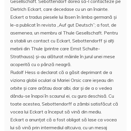
Gesellschaft. Sebottendorf dorea să-l contacteze pe
Dietrich Eckart, care decedase cu un an înainte.
Eckert a tradus piesele lui Ibsen în limba germană și
le-a publicat în revista „Auf gut Deutsch”; a fost, de
asemenea, un membru al Thule Gesellschaft. Pentru
a stabili un contact cu Eckart, Sebottendorff și alţi
mebrii din Thule (printre care Ernst Schulte-
Strathauss) şi-au alăturat mâinile în jurul unei mese
acoperită cu o pânză neagră.
Rudolf Hess a declarat că a găsit deprimant de a
viziona globii oculari ai Mariei Orsic care ieşeau din
orbite şi care arătau doar albi, dar și de a o vedea
dându-se înapoi în scaunul ei, cu gura deschisă. Cu
toate acestea, Sebottendorff a zâmbi satisfăcut că
vocea lui Eckart a început să vină din mediu.
Eckart a anunțat că a fost obligat să lase ca vocea
lui să vină prin intermediul altcuiva, cu un mesaj