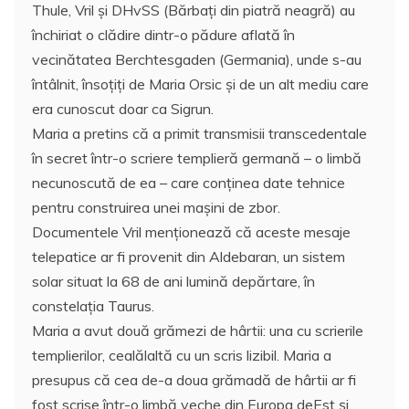
Thule, Vril și DHvSS (Bărbați din piatră neagră) au
închiriat o clădire dintr-o pădure aflată în
vecinătatea Berchtesgaden (Germania), unde s-au
întâlnit, însoțiţi de Maria Orsic și de un alt mediu care
era cunoscut doar ca Sigrun.
Maria a pretins că a primit transmisii transcedentale
în secret într-o scriere templieră germană – o limbă
necunoscută de ea – care conținea date tehnice
pentru construirea unei mașini de zbor.
Documentele Vril menționează că aceste mesaje
telepatice ar fi provenit din Aldebaran, un sistem
solar situat la 68 de ani lumină depărtare, în
constelația Taurus.
Maria a avut două grămezi de hârtii: una cu scrierile
templierilor, cealălaltă cu un scris lizibil. Maria a
presupus că cea de-a doua grămadă de hârtii ar fi
fost scrise într-o limbă veche din Europa deEst și,