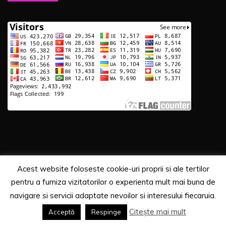
Acest website foloseste cookie-uri proprii si ale tertilor
Copyrights. © 2020 Segra Media
pentru a furniza vizitatorilor o experienta mult mai buna de
Proudly powered by WordPress
|
Theme: Recent News
navigare si servicii adaptate nevoilor si interesului fiecaruia.
by
Candid Themes
.
Citește mai mult
Acceptă
Respinge