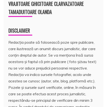
VRAJITOARE GHICITOARE CLARVAZATOARE
TAMADUITOARE OLANDA
DISCLAIMER
Redacția poate să folosească poze spre publicare,
care ilustrează un anumit discurs jurnalistic, dar care
conțin dreptul de autor. Se va menționa însă sursa
acestora și faptul că prin publicare ( foto și/sau text)
nu se vor aduce prejudicii persoanei respective.
Redacția va indica sursele fotografiei, acolo unde
acestea se cunosc (autor, site, blog, platformă etc.).
Pozele și sursele sunt verificate, online, în măsura în
care se poate efectua acest proces jurnalistic,
respectându-se principiul de verificare din minim 3
surse. În cadrul dreptului de comunicare, redacția