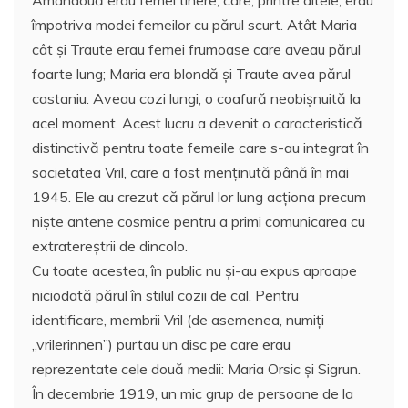
împotriva modei femeilor cu părul scurt. Atât Maria
cât și Traute erau femei frumoase care aveau părul
foarte lung; Maria era blondă și Traute avea părul
castaniu. Aveau cozi lungi, o coafură neobişnuită la
acel moment. Acest lucru a devenit o caracteristică
distinctivă pentru toate femeile care s-au integrat în
societatea Vril, care a fost menţinută până în mai
1945. Ele au crezut că părul lor lung acționa precum
nişte antene cosmice pentru a primi comunicarea cu
extratereştrii de dincolo.
Cu toate acestea, în public nu şi-au expus aproape
niciodată părul în stilul cozii de cal. Pentru
identificare, membrii Vril (de asemenea, numiţi
„vrilerinnen”) purtau un disc pe care erau
reprezentate cele două medii: Maria Orsic și Sigrun.
În decembrie 1919, un mic grup de persoane de la