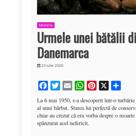
Mistere
Urmele unei bătălii d
Danemarca
23 iulie 2026
F
T
E
W
Pi
X
P
a
w
m
h
nt
a
La 6 mai 1950, s-a descoperit într-o turbăr
c
itt
ai
at
er
rt
al unui bărbat. Starea lui perfectă de conserv
e
er
l
s
e
aj
chiar au crezut că era vorba despre o moarte 
b
A
st
e
spânzurat acel nefericit.
o
p
a