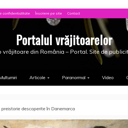
e confidentialitate
Înscriere pe site
Contact
Portalul vrăjitoarelor
 vrăjitoare din România – Portal. Site de publici
Multumiri
Articole
Paranormal
Video
n preistorie descoperite în Danemarca