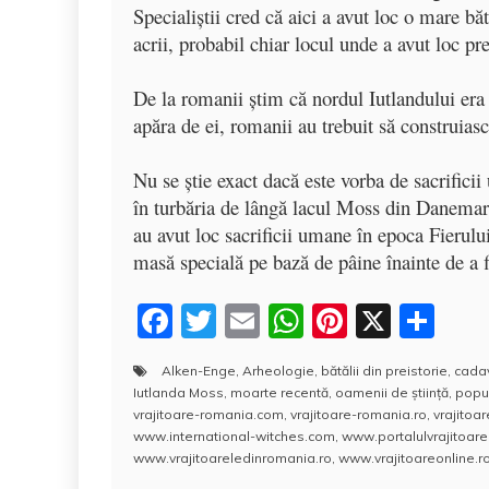
Specialiştii cred că aici a avut loc o mare b
acrii, probabil chiar locul unde a avut loc pr
De la romanii ştim că nordul Iutlandului era 
apăra de ei, romanii au trebuit să construiasc
Nu se ştie exact dacă este vorba de sacrifici
în turbăria de lângă lacul Moss din Danemarc
au avut loc sacrificii umane în epoca Fierul
masă specială pe bază de pâine înainte de a f
F
T
E
W
Pi
X
P
a
w
m
h
nt
a
Alken-Enge
,
Arheologie
,
bătălii din preistorie
,
cadav
c
itt
ai
at
er
rt
Iutlanda Moss
,
moarte recentă
,
oamenii de ştiinţă
,
popu
e
er
l
s
e
aj
vrajitoare-romania.com
,
vrajitoare-romania.ro
,
vrajitoa
www.international-witches.com
,
www.portalulvrajitoarel
b
A
st
e
www.vrajitoareledinromania.ro
,
www.vrajitoareonline.ro