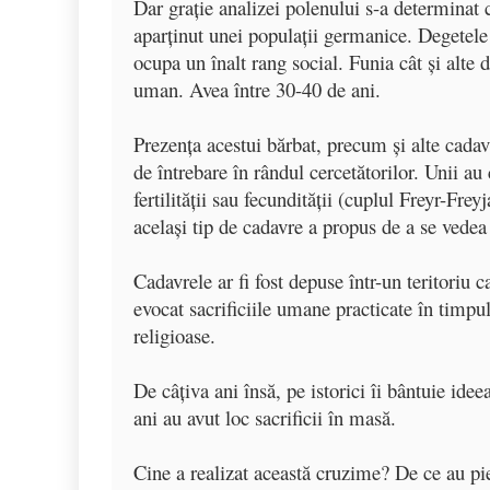
Dar graţie analizei polenului s-a determinat c
o
p
z
aparţinut unei populaţii germanice. Degetele
k
ă
ocupa un înalt rang social. Funia cât şi alte 
uman. Avea între 30-40 de ani.
Prezenţa acestui bărbat, precum şi alte cada
de întrebare în rândul cercetătorilor. Unii au 
fertilităţii sau fecundităţii (cuplul Freyr-Fre
acelaşi tip de cadavre a propus de a se vedea 
Cadavrele ar fi fost depuse într-un teritoriu 
evocat sacrificiile umane practicate în timpu
religioase.
De câţiva ani însă, pe istorici îi bântuie i
ani au avut loc sacrificii în masă.
Cine a realizat această cruzime? De ce au p