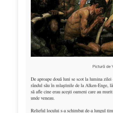
Pictură de 
De aproape două luni se scot la lumina zilei d
rândul său în mlaştinile de la Alken-Enge, lâ
să afle cine erau aceşti oameni care au murit 
unde veneau.
Relieful locului s-a schimbat de-a lungul tim