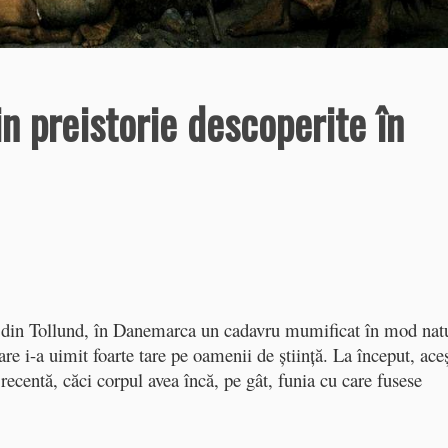
in preistorie descoperite în
ie din Tollund, în Danemarca un cadavru mumificat în mod nat
are i-a uimit foarte tare pe oamenii de ştiinţă. La început, ace
recentă, căci corpul avea încă, pe gât, funia cu care fusese