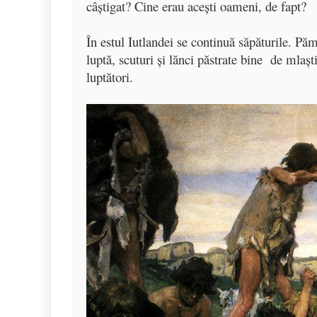
câştigat? Cine erau aceşti oameni, de fapt?
În estul Iutlandei se continuă săpăturile. Pă
luptă, scuturi şi lănci păstrate bine de mlaşt
luptători.