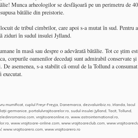
ătălie! Munca arheologilor se desfăşoară pe un perimetru de 4
esupusa bătălie din preistorie.
locuit de tribul cimbrilor, care apoi s-a mutat în sud. Pentru a
ă ziduri în sudul insulei Jylland.
i umane în masă sau despre o adevărată bătălie. Tot ce ştim est
a, corpurile oamenilor decedaţi sunt admirabil conservate şi
ui. De asemenea, s-a stabilit că omul de la Tollund a consumat
i executat.
ru mumificat
,
cuplul Freyr-Freyja
,
Danemarca
,
dezvaluiribiz.ro
,
Irlanda
,
lacul
laţii germanice
,
portalulvrajitoarelor.ro
,
sudul insulei Jylland
,
Tacit
,
Tollund
,
reledinromania.com
,
vrajitoareonline.ro
,
www.astrointernational.ro
,
or.ro
,
www.vrajitoare-online.com
,
www.vrajitoareclub.com
,
www.vrajitoarecl
/
,
www.vrajitoarero.com
,
www.vrajitoarero.ro