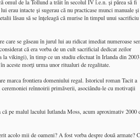
ă omul de la Tollund a trăit în secolul IV î.e.n. şi părea să fi
 lui erau intacte şi sugerau că nu practicase munci manuale şi
detalii lăsau să se înţeleagă că murise în timpul unui sacrificiu
vre care se găseau în jurul lui au ridicat imediat numeroase s
considerat că era vorba de un cult sacrificial dedicat zeilor
yja la vikingi), în timp ce un studiu efectuat în Irlanda din 2003
în aceste morţi urma unor ritualuri de regalitate.
care marca frontiera domeniului regal. Istoricul roman Tacit a
l ceremoniei reînnoirii primăverii, asociându-le cu motivaţii
deea că pe malul lacului Iutlanda Moss, acum aproximativ 2000 
ierit acolo mii de oameni? A fost vorba despre două armate? C