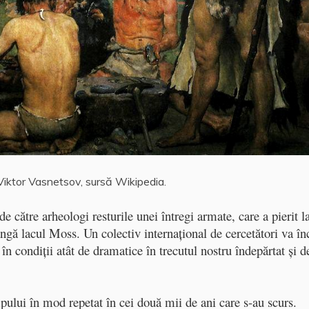
Viktor Vasnetsov, sursă Wikipedia.
e către arheologi resturile unei întregi armate, care a pierit l
ngă lacul Moss. Un colectiv internaţional de cercetători va în
în condiţii atât de dramatice în trecutul nostru îndepărtat şi d
pului în mod repetat în cei două mii de ani care s-au scurs.