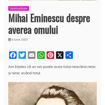
Spiritualitate
Mihai Eminescu despre
averea omului
5 iunie 2023
F
T
E
W
Pi
X
P
a
w
m
h
nt
a
Am înţeles că un om poate avea totul neavând nimic
c
itt
ai
at
er
rt
şi nimic având totul.
e
er
l
s
e
aj
b
A
st
e
o
p
a
o
p
z