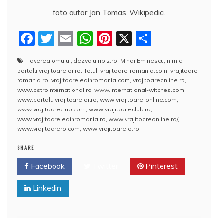
foto autor Jan Tomas, Wikipedia.
F
T
E
W
Pi
X
P
a
w
m
h
nt
a
averea omului
,
dezvaluiribiz.ro
,
Mihai Eminescu
,
nimic
,
c
itt
ai
at
er
rt
portalulvrajitoarelor.ro
,
Totul
,
vrajitoare-romania.com
,
vrajitoare-
e
er
l
s
e
aj
romania.ro
,
vrajitoareledinromania.com
,
vrajitoareonline.ro
,
www.astrointernational.ro
,
www.international-witches.com
,
b
A
st
e
www.portalulvrajitoarelor.ro
,
www.vrajitoare-online.com
,
www.vrajitoareclub.com
,
www.vrajitoareclub.ro
,
o
p
a
www.vrajitoareledinromania.ro
,
www.vrajitoareonline.ro/
,
o
p
z
www.vrajitoarero.com
,
www.vrajitoarero.ro
k
ă
SHARE
Facebook
Twitter
Pinterest
Linkedin