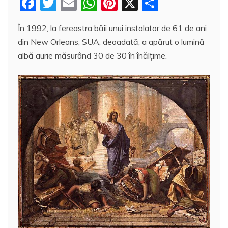
F
T
E
W
Pi
X
P
a
w
m
h
nt
a
În 1992, la fereastra băii unui instalator de 61 de ani
c
itt
ai
at
er
rt
din New Orleans, SUA, deoadată, a apărut o lumină
e
er
l
s
e
aj
albă aurie măsurând 30 de 30 în înălţime.
b
A
st
e
o
p
a
o
p
z
k
ă