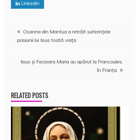
Linkedin
Navigare
Osanna din Mantua a retrăit suferințele
pasiunii lui Iisus toată viaţa
în
articole
Iisus şi Fecioara Maria au apărut la Francoules,
în Franţa
RELATED POSTS