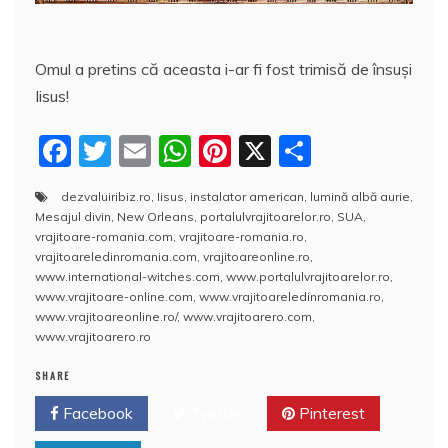
Omul a pretins că aceasta i-ar fi fost trimisă de însuşi
Iisus!
F
T
E
W
Pi
X
P
a
w
m
h
nt
a
dezvaluiribiz.ro
,
Iisus
,
instalator american
,
lumină albă aurie
,
c
itt
ai
at
er
rt
Mesajul divin
,
New Orleans
,
portalulvrajitoarelor.ro
,
SUA
,
e
er
l
s
e
aj
vrajitoare-romania.com
,
vrajitoare-romania.ro
,
vrajitoareledinromania.com
,
vrajitoareonline.ro
,
b
A
st
e
www.international-witches.com
,
www.portalulvrajitoarelor.ro
,
www.vrajitoare-online.com
,
www.vrajitoareledinromania.ro
,
o
p
a
www.vrajitoareonline.ro/
,
www.vrajitoarero.com
,
o
p
z
www.vrajitoarero.ro
k
ă
SHARE
Facebook
Twitter
Pinterest