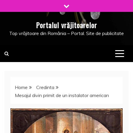
Skip
to
content
Portalul vrăjitoarelor
Top vrăjitoare din România – Portal. Site de publicitate
Home
Credinta
Mesajul divin primit de un instalator american