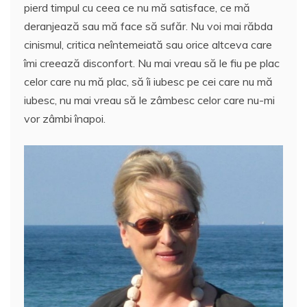
e
er
l
s
e
aj
pierd timpul cu ceea ce nu mă satisface, ce mă
b
A
st
e
deranjează sau mă face să sufăr. Nu voi mai răbda
o
p
a
cinismul, critica neîntemeiată sau orice altceva care
o
p
z
îmi creează disconfort. Nu mai vreau să le fiu pe plac
celor care nu mă plac, să îi iubesc pe cei care nu mă
k
ă
iubesc, nu mai vreau să le zâmbesc celor care nu-mi
vor zâmbi înapoi.