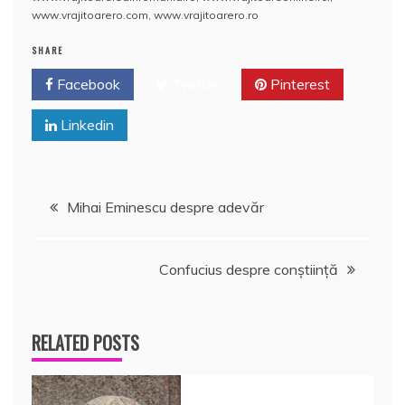
www.vrajitoarero.com
,
www.vrajitoarero.ro
SHARE
Facebook
Twitter
Pinterest
Linkedin
Navigare
Mihai Eminescu despre adevăr
în
Confucius despre conştiinţă
articole
RELATED POSTS