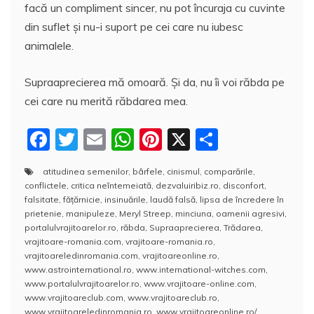
facă un compliment sincer, nu pot încuraja cu cuvinte
din suflet și nu-i suport pe cei care nu iubesc
animalele.
Supraaprecierea mă omoară. Și da, nu îi voi răbda pe
cei care nu merită răbdarea mea.
F
T
E
W
Pi
X
P
a
w
m
h
nt
a
atitudinea semenilor
,
bârfele
,
cinismul
,
comparările
,
c
itt
ai
at
er
rt
conflictele
,
critica neîntemeiată
,
dezvaluiribiz.ro
,
disconfort
,
e
er
l
s
e
aj
falsitate
,
fățărnicie
,
insinuările
,
laudă falsă
,
lipsa de încredere în
prietenie
,
manipuleze
,
Meryl Streep
,
minciuna
,
oamenii agresivi
,
b
A
st
e
portalulvrajitoarelor.ro
,
răbda
,
Supraaprecierea
,
Trădarea
,
vrajitoare-romania.com
,
vrajitoare-romania.ro
,
o
p
a
vrajitoareledinromania.com
,
vrajitoareonline.ro
,
o
p
z
www.astrointernational.ro
,
www.international-witches.com
,
www.portalulvrajitoarelor.ro
,
www.vrajitoare-online.com
,
k
ă
www.vrajitoareclub.com
,
www.vrajitoareclub.ro
,
www.vrajitoareledinromania.ro
,
www.vrajitoareonline.ro/
,