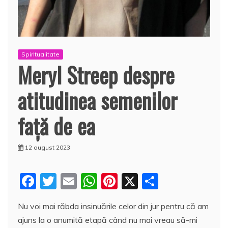
Spiritualitate
Meryl Streep despre
atitudinea semenilor
faţă de ea
12 august 2023
F
T
E
W
Pi
X
P
a
w
m
h
nt
a
Nu voi mai răbda insinuările celor din jur pentru că am
c
itt
ai
at
er
rt
ajuns la o anumită etapă când nu mai vreau să-mi