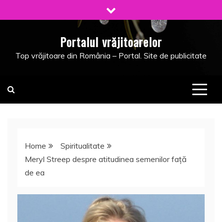
Skip
to
content
Portalul vrăjitoarelor
Top vrăjitoare din România – Portal. Site de publicitate
Home
Spiritualitate
Meryl Streep despre atitudinea semenilor faţă
de ea