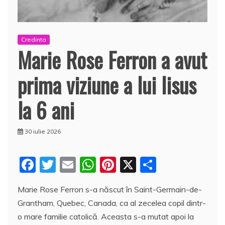
Credinta
Marie Rose Ferron a avut
prima viziune a lui Iisus
la 6 ani
30 iulie 2026
F
T
E
W
Pi
X
P
a
w
m
h
nt
a
Marie Rose Ferron s-a născut în Saint-Germain-de-
c
itt
ai
at
er
rt
Grantham, Quebec, Canada, ca al zecelea copil dintr-
e
er
l
s
e
aj
o mare familie catolică. Aceasta s-a mutat apoi la