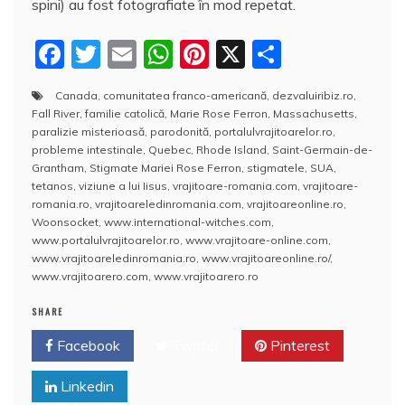
spini) au fost fotografiate în mod repetat.
F
T
E
W
Pi
X
P
a
w
m
h
nt
a
Canada
,
comunitatea franco-americană
,
dezvaluiribiz.ro
,
c
itt
ai
at
er
rt
Fall River
,
familie catolică
,
Marie Rose Ferron
,
Massachusetts
,
e
er
l
s
e
aj
paralizie misterioasă
,
parodonită
,
portalulvrajitoarelor.ro
,
probleme intestinale
,
Quebec
,
Rhode Island
,
Saint-Germain-de-
b
A
st
e
Grantham
,
Stigmate Mariei Rose Ferron
,
stigmatele
,
SUA
,
tetanos
,
viziune a lui Iisus
,
vrajitoare-romania.com
,
vrajitoare-
o
p
a
romania.ro
,
vrajitoareledinromania.com
,
vrajitoareonline.ro
,
o
p
z
Woonsocket
,
www.international-witches.com
,
www.portalulvrajitoarelor.ro
,
www.vrajitoare-online.com
,
k
ă
www.vrajitoareledinromania.ro
,
www.vrajitoareonline.ro/
,
www.vrajitoarero.com
,
www.vrajitoarero.ro
SHARE
Facebook
Twitter
Pinterest
Linkedin