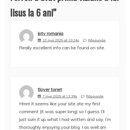
Iisus la 6 ani
”
iptv romania
22 mai 2025 at 10:24s
Răspunde
Really excellent info can be found on site.
tlover tonet
7 mai 2025 at 13:39s
Răspunde
Hmm it seems like your site ate my first
comment (it was super long) so I guess I’ll
just sum it up what I had written and say, I’m
thoroughly enjoying your blog. I as well am