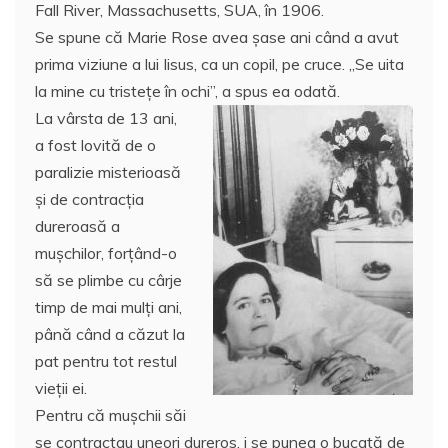
b
A
st
e
Fall River, Massachusetts, SUA, în 1906.
o
p
a
Se spune că Marie Rose avea șase ani când a avut
o
p
z
prima viziune a lui Iisus, ca un copil, pe cruce. „Se uita
la mine cu tristeţe în ochi”, a spus ea odată.
k
ă
La vârsta de 13 ani,
a fost lovită de o
paralizie misterioasă
și de contracția
dureroasă a
mușchilor, forțând-o
să se plimbe cu cârje
timp de mai mulți ani,
până când a căzut la
pat pentru tot restul
vieții ei.
Pentru că mușchii săi
se contractau uneori dureros, i se punea o bucată de