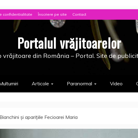
e confidentialitate
Înscriere pe site
Contact
Portalul vrăjitoarelor
 vrăjitoare din România – Portal. Site de publici
Multumiri
Articole
Paranormal
Video
anchini şi apariţiile Fecioarei Maria