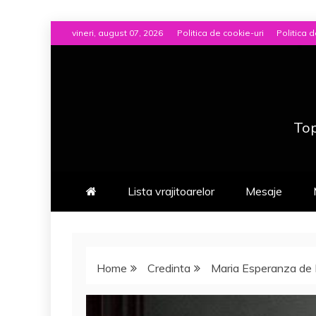
Skip
vineri, august 07, 2026
Politica de cookie-uri
Politica d
to
content
Top
Lista vrajitoarelor
Mesaje
Home
Credinta
Maria Esperanza de Bi