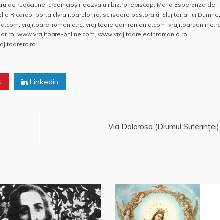
tru de rugăciune
,
credincioșii
,
dezvaluiribiz.ro
,
episcop
,
Maria Esperanza de
ello Ricardo
,
portalulvrajitoarelor.ro
,
scrisoare pastorală
,
Slujitor al lui Dumn
nia.com
,
vrajitoare-romania.ro
,
vrajitoareledinromania.com
,
vrajitoareonline.r
or.ro
,
www.vrajitoare-online.com
,
www.vrajitoareledinromania.ro
,
jitoarero.ro
t
Linkedin
Via Dolorosa (Drumul Suferinţei)