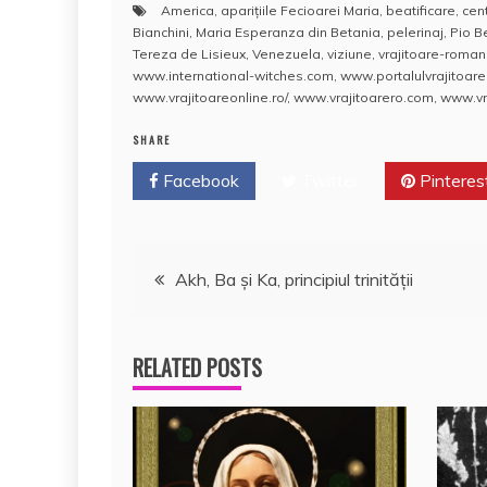
America
,
apariţiile Fecioarei Maria
,
beatificare
,
cen
c
itt
ai
at
er
rt
Bianchini
,
Maria Esperanza din Betania
,
pelerinaj
,
Pio B
e
er
l
s
e
aj
Tereza de Lisieux
,
Venezuela
,
viziune
,
vrajitoare-roma
www.international-witches.com
,
www.portalulvrajitoarel
b
A
st
e
www.vrajitoareonline.ro/
,
www.vrajitoarero.com
,
www.vra
o
p
a
SHARE
o
p
z
Facebook
Twitter
Pinteres
k
ă
Navigare
Akh, Ba şi Ka, principiul trinităţii
în
RELATED POSTS
articole