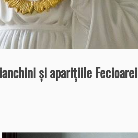
anchini şi apariţiile Fecioarei