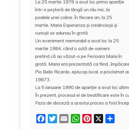
La 25 martie 1976 a avut loc prima apariție
într-o peșteră de lângă un râu mic, la
poalele unei coline. În fiecare an, la 25
martie, Maria Esperanza și credincioșii și
curioșii se adunau în grotă.
Un eveniment memorabil a avut loc la 25
martie 1984, când o sută de oameni
pretind că au văzut-o pe Fecioara Maria în
grotă. Maria era prezentată ca fiind „împăcare
Pio Bello Ricardo, episcop local, a proclamat au
19873.
La 5 ianuarie 1990 de apariție a avut loc ultim
În prezent, procesul ei de beatificare este în c
Faza de dioceză a acestui proces a fost încep
F
T
E
W
Pi
X
P
a
w
m
h
nt
a