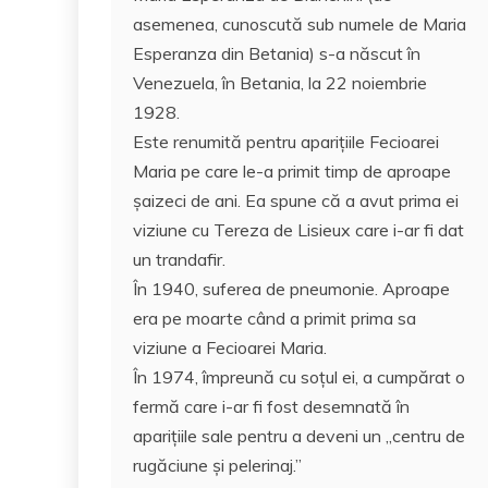
c
itt
ai
at
er
rt
asemenea, cunoscută sub numele de Maria
e
er
l
s
e
aj
Esperanza din Betania) s-a născut în
b
A
st
e
Venezuela, în Betania, la 22 noiembrie
o
p
a
1928.
o
p
z
Este renumită pentru aparițiile Fecioarei
Maria pe care le-a primit timp de aproape
k
ă
șaizeci de ani. Ea spune că a avut prima ei
viziune cu Tereza de Lisieux care i-ar fi dat
un trandafir.
În 1940, suferea de pneumonie. Aproape
era pe moarte când a primit prima sa
viziune a Fecioarei Maria.
În 1974, împreună cu soțul ei, a cumpărat o
fermă care i-ar fi fost desemnată în
aparițiile sale pentru a deveni un „centru de
rugăciune și pelerinaj.”