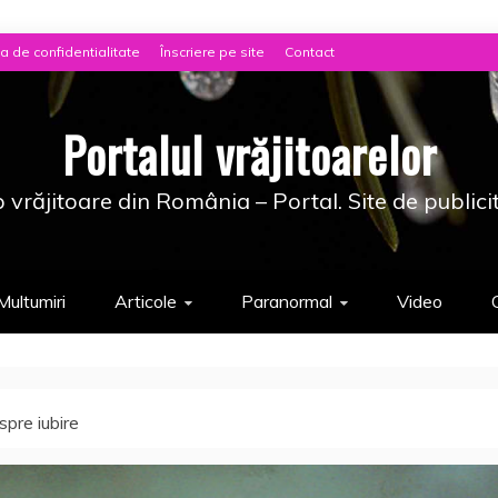
ca de confidentialitate
Înscriere pe site
Contact
Portalul vrăjitoarelor
 vrăjitoare din România – Portal. Site de publici
Multumiri
Articole
Paranormal
Video
pre iubire