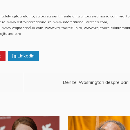
rtalulvrajitoarelor.ro
,
valoarea sentimentelor
,
vrajitoare-romania.com
,
vrajit
e.ro
,
www.astrointernational.ro
,
www.international-witches.com
,
m
,
www.vrajitoareclub.com
,
www.vrajitoareclub.ro
,
www.vrajitoareledinromani
jitoarero.ro
t
Linkedin
Denzel Washington despre bani