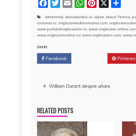
F
T
E
W
Pi
X
P
a
w
m
h
nt
a
determină
,
dezvaluiribiz.ro
,
iubire
,
Maica Tereza
,
po
c
itt
ai
at
er
rt
romania.ro
,
vrajitoareledinromania.com
,
vrajitoareonlin
e
er
l
s
e
aj
www.portalulvrajitoarelor.ro
,
www.vrajitoare-online.co
www.vrajitoareonline.ro/
,
www.vrajitoarero.com
,
www.vra
b
A
st
e
SHARE
o
p
a
Facebook
o
Twitter
p
Pinteres
z
k
ă
Navigare
William Durant despre uitare
în
RELATED POSTS
articole