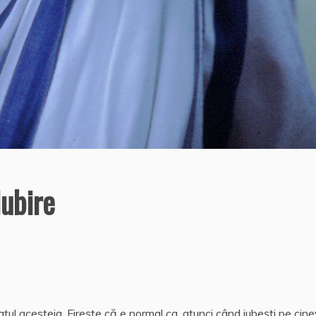
iubire
ltatul acesteia. Fireşte că e normal ca, atunci când iubeşti pe cine