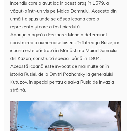
incendiu care a avut loc în acest oraş în 1579, a
e
er
l
s
e
aj
văzut-o într-un vis pe Maica Domnului. Aceasta din
b
A
st
e
urmă i-a spus unde se găsea icoana care o
o
p
a
reprezenta şi care a fost pierdută.
o
p
z
Apariţia magică a Feciaorei Maria a determinat
construirea a numeroase biserici în întreaga Rusie, iar
k
ă
icoana este păstrată în Mănăstirea Maicii Domnului
din Kazan, construită special, până în 1904.
Această icoană este invocat de mai multe ori în
istoria Rusiei, de la Dmitri Pozharsky la generalului
Kutuzov, în special pentru a salva Rusia de invazia
străină.