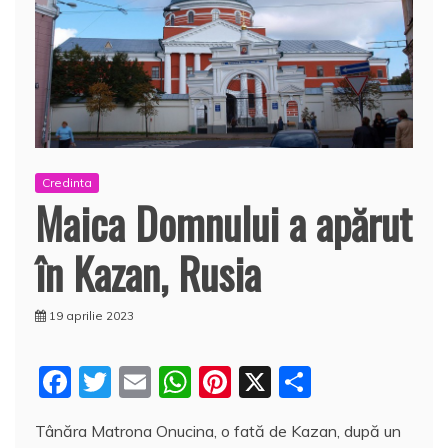
Credinta
Maica Domnului a apărut
în Kazan, Rusia
19 aprilie 2023
F
T
E
W
Pi
X
P
a
w
m
h
nt
a
Tânăra Matrona Onucina, o fată de Kazan, după un
c
itt
ai
at
er
rt