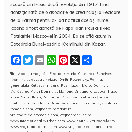
scoasă din Rusia, după revoluția din 1917, fiind
achiziționată de o asociație de credincioși a Fecioarei
de la Fátima pentru a-i da bazilicii același nume.
Icoana a fost donată de Papa Ioan Paul al II-lea
Patriarhiei Moscovei în 2004. Ea se află acum în
Catedrala Buneivestiri a Kremlinului din Kazan.
F
T
E
W
Pi
X
P
a
w
m
h
nt
a
Apariţia magică a Feciaorei Maria
,
Catedrala Buneivestiri a
c
itt
ai
at
er
rt
Kremlinului
,
dezvaluiribiz.ro
,
Dmitri Pozharsky
,
Fatima
,
e
er
l
s
e
aj
generalului Kutuzov
,
Imperiul Rus
,
Kazan
,
Maica Domnului
,
Mănăstirea Maicii Domnului
,
Matrona Onucina
,
ortodocși
,
Papa
b
A
st
e
Ioan-Paul al II-lea
,
Patriarhiei Moscovei
,
pietre prețioase
,
portalulvrajitoarelor.ro
,
Rusia
,
vestitor de nenorocire
,
vrajitoare-
o
p
a
romania.com
,
vrajitoare-romania.ro
,
o
p
z
vrajitoareledinromania.com
,
vrajitoareonline.ro
,
www.international-witches.com
,
www.portalulvrajitoarelor.ro
,
k
ă
www.vrajitoare-online.com
,
www.vrajitoareledinromania.ro
,