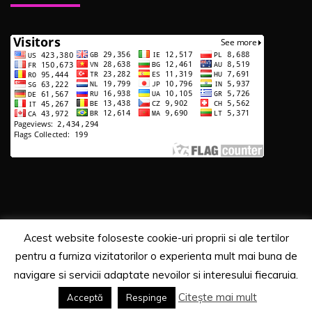
Acest website foloseste cookie-uri proprii si ale tertilor
Copyrights. © 2020 Segra Media
pentru a furniza vizitatorilor o experienta mult mai buna de
Proudly powered by WordPress
|
Theme: Recent News
navigare si servicii adaptate nevoilor si interesului fiecaruia.
by
Candid Themes
.
Citește mai mult
Acceptă
Respinge