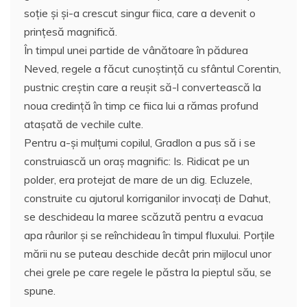
soţie şi şi-a crescut singur fiica, care a devenit o
prinţesă magnifică.
În timpul unei partide de vânătoare în pădurea
Neved, regele a făcut cunoştinţă cu sfântul Corentin,
pustnic creştin care a reuşit să-l convertească la
noua credinţă în timp ce fiica lui a rămas profund
ataşată de vechile culte.
Pentru a-şi mulţumi copilul, Gradlon a pus să i se
construiască un oraş magnific: Is. Ridicat pe un
polder, era protejat de mare de un dig. Ecluzele,
construite cu ajutorul korriganilor invocaţi de Dahut,
se deschideau la maree scăzută pentru a evacua
apa râurilor şi se reînchideau în timpul fluxului. Porţile
mării nu se puteau deschide decât prin mijlocul unor
chei grele pe care regele le păstra la pieptul său, se
spune.