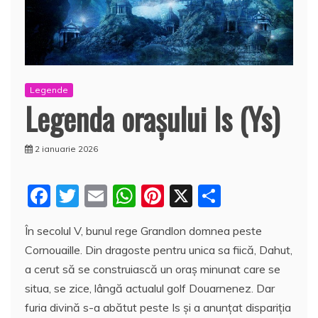
Legende
Legenda oraşului Is (Ys)
2 ianuarie 2026
F
T
E
W
Pi
X
P
a
w
m
h
nt
a
În secolul V, bunul rege Grandlon domnea peste
c
itt
ai
at
er
rt
Cornouaille. Din dragoste pentru unica sa fiică, Dahut,
e
er
l
s
e
aj
a cerut să se construiască un oraş minunat care se
b
A
st
e
situa, se zice, lângă actualul golf Douarnenez. Dar
o
p
a
furia divină s-a abătut peste Is şi a anunţat dispariţia