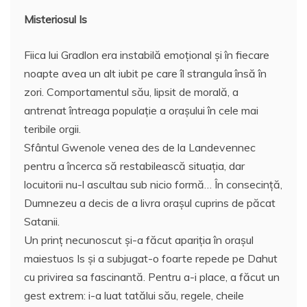
Misteriosul Is
Fiica lui Gradlon era instabilă emoţional şi în fiecare
noapte avea un alt iubit pe care îl strangula însă în
zori. Comportamentul său, lipsit de morală, a
antrenat întreaga populaţie a oraşului în cele mai
teribile orgii.
Sfântul Gwenole venea des de la Landevennec
pentru a încerca să restabilească situaţia, dar
locuitorii nu-l ascultau sub nicio formă… În consecinţă,
Dumnezeu a decis de a livra oraşul cuprins de păcat
Satanii.
Un prinţ necunoscut şi-a făcut apariţia în oraşul
maiestuos Is şi a subjugat-o foarte repede pe Dahut
cu privirea sa fascinantă. Pentru a-i place, a făcut un
gest extrem: i-a luat tatălui său, regele, cheile