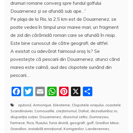
drumuri romane converg spre fundul golfului
Douarnenez şi se afundă sub ape…”
Pe plaja de la Ris, la 2,5 km est de Douarnenez, se
poate vedea în timpul unor maree mari, un fragment
de zid din cărămidă roman care se afundă în nisip.
Este bine cunoscut de către geografi, de altfel.
A existat cu adevărat faimosul oraş Is? Se
povesteşte că pescarii din Douarnenez, atunci când
marea este calmă, aud des clopotele sunând din
pescarii…
F
T
E
W
Pi
X
P
a
w
m
h
nt
a
ajutorul
,
Armorique
,
blesteme
,
Clopotele oraşului
,
coastele
c
itt
ai
at
er
rt
Scandinaviei
,
Cornouaille
,
creştinismul
,
Dahut
,
dezvaluiribiz.ro
,
e
er
l
s
e
aj
dispariţia soţiei
,
Douarnenez
,
druismul celtic
,
Dumnezeu
,
farmece
,
fiica
,
fluxului
,
furia divină
,
geografi
,
golf
,
Gradlon Meur
,
b
A
st
e
Grandlon
,
instabilă emoţional
,
Korriganilor
,
Landevennec
,