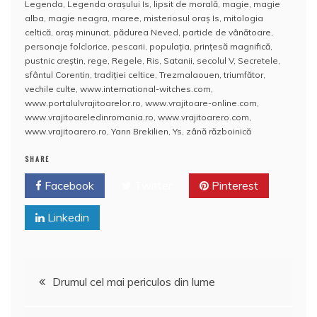
Legenda
,
Legenda oraşului Is
,
lipsit de morală
,
magie
,
magie
o
p
a
alba
,
magie neagra
,
maree
,
misteriosul oraş Is
,
mitologia
o
p
z
celtică
,
oraş minunat
,
pădurea Neved
,
partide de vânătoare
,
personaje folclorice
,
pescarii
,
populaţia
,
prinţesă magnifică
,
k
ă
pustnic creştin
,
rege
,
Regele
,
Ris
,
Satanii
,
secolul V
,
Secretele
,
sfântul Corentin
,
tradiţiei celtice
,
Trezmalaouen
,
triumfător
,
vechile culte
,
www.international-witches.com
,
www.portalulvrajitoarelor.ro
,
www.vrajitoare-online.com
,
www.vrajitoareledinromania.ro
,
www.vrajitoarero.com
,
www.vrajitoarero.ro
,
Yann Brekilien
,
Ys
,
zână războinică
SHARE
Facebook
Twitter
Pinterest
Linkedin
Navigare
Drumul cel mai periculos din lume
în