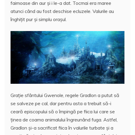
faimoase din aur şi i le-a dat. Tocmai era maree
atunci când au fost deschise ecluzele. Valurile au
înghiţit pur şi simplu oraşul.
Graţie sfântului Gwenole, regele Gradlon a putut să
se salveze pe cal, dar pentru asta a trebuit să-i
ceară episcopului să o împingă pe fiica lui care se
ţinea de coama animalului îngreunând fuga. Astfel,
Gradlon şi-a sacrificat fiica în valurile turbate şi a