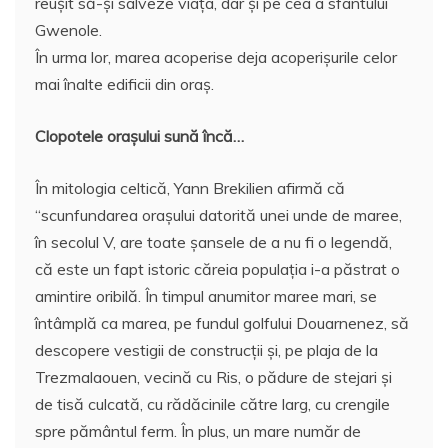
reuşit să-şi salveze viaţa, dar şi pe cea a sfântului
Gwenole.
În urma lor, marea acoperise deja acoperişurile celor
mai înalte edificii din oraş.
Clopotele oraşului sună încă…
În mitologia celtică, Yann Brekilien afirmă că
“scunfundarea oraşului datorită unei unde de maree,
în secolul V, are toate şansele de a nu fi o legendă,
că este un fapt istoric căreia populaţia i-a păstrat o
amintire oribilă. În timpul anumitor maree mari, se
întâmplă ca marea, pe fundul golfului Douarnenez, să
descopere vestigii de construcţii şi, pe plaja de la
Trezmalaouen, vecină cu Ris, o pădure de stejari şi
de tisă culcată, cu rădăcinile către larg, cu crengile
spre pământul ferm. În plus, un mare număr de