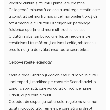
o
p
z
vechilor culture şi triumful primei ere creştine.
Ce legendă minunată ca cea a unui rege creştin care
k
ă
a construit cel mai frumos şi cel mai opulent oraş din
tot Armorique cu ajutorul Korriganilor, personaje
folclorice aparţinând mai mult tradiţiei celtice.
O dată în plus, simbolica unei lupte inegale între
creştinismul triumfător şi druismul celtic, misteriosul
oraş Is nu şi-a dezvăluit încă toate secretele…
Ce povesteşte legenda?
Marele rege Gradlon (Gradlon Meur) a răpit, în cursul
unei expediţii maritime pe coastele Scandinaviei, o
zână războinică, care i-a dăruit o fiică, pe nume
Dahut, după care a murit.
Obsedat de dispariţia soţiei sale, regele nu şi-a mai
găsit niciodată altă femeie pe care să o ia drept