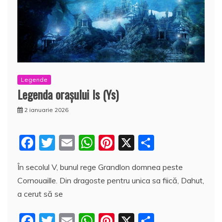
Legende
Legenda oraşului Is (Ys)
2 ianuarie 2026
F
T
E
W
Pi
X
P
a
w
m
h
nt
a
În secolul V, bunul rege Grandlon domnea peste
c
itt
ai
at
er
rt
Cornouaille. Din dragoste pentru unica sa fiică, Dahut,
e
er
l
s
e
aj
a cerut să se
b
A
st
e
F
T
E
W
Pi
X
P