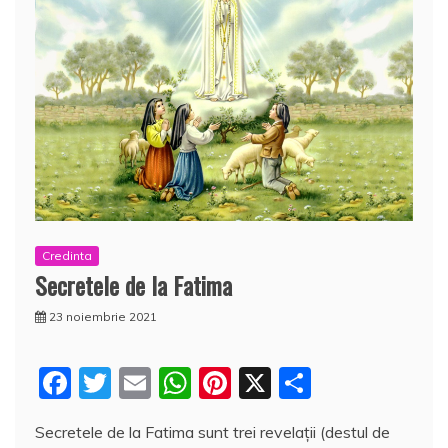
Credinta
Secretele de la Fatima
23 noiembrie 2021
F
T
E
W
Pi
X
P
a
w
m
h
nt
a
Secretele de la Fatima sunt trei revelații (destul de
c
itt
ai
at
er
rt