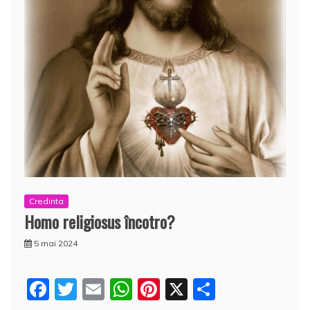
Credinta
Homo religiosus încotro?
5 mai 2024
F
T
E
W
Pi
X
P