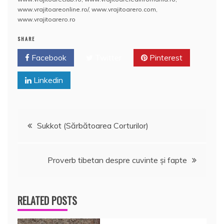
o
p
a
www.vrajitoareonline.ro/
,
www.vrajitoarero.com
,
o
p
z
www.vrajitoarero.ro
k
ă
SHARE
Facebook
Twitter
Pinterest
Linkedin
Navigare
Sukkot (Sărbătoarea Corturilor)
în
Proverb tibetan despre cuvinte şi fapte
articole
RELATED POSTS