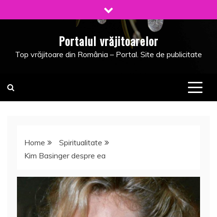
Skip
to
content
Portalul vrăjitoarelor
Top vrăjitoare din România – Portal. Site de publicitate
Home
Spiritualitate
Kim Basinger despre ea