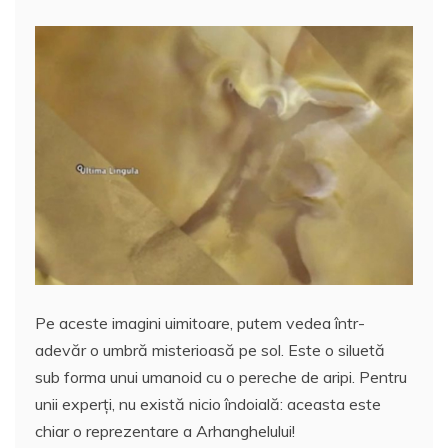
b
A
st
e
o
p
a
o
p
z
k
ă
Pe aceste imagini uimitoare, putem vedea într-
adevăr o umbră misterioasă pe sol. Este o siluetă
sub forma unui umanoid cu o pereche de aripi. Pentru
unii experți, nu există nicio îndoială: aceasta este
chiar o reprezentare a Arhanghelului!