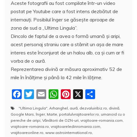
Aceste fotografii au fost compilate într-un video
postat pe Youtube care a fost intens dezbătut de
internauţi. Posibilul înger se găseşte aproape de
zona de sud a „Ultima Lingula”.
Dincolo de faptul de a avea o formă umană și aripi,
acest personaj straniu care a stârnit un aşa de mare
interes este înconjurat de un halou alb, ca și cum ar fi
vorba de o aură.
Reprezentarea divină ar măsura aproximativ 52 de
mile în înălţime şi până la 42 mile în lățime.
F
T
E
W
Pi
X
P
a
w
m
h
nt
a
"Ultima Lingula"
,
Arhanghel
,
aură
,
dezvaluiribiz.ro
,
divină
,
c
itt
ai
at
er
rt
Google Mars
,
înger
,
Marte
,
portalulvrajitoarelor.ro
,
umanoid cu o
e
er
l
s
e
aj
pereche de aripi
,
Vânătorii de OZN-uri
,
vrajitoare-romania.com
,
vrajitoare-romania.ro
,
vrajitoareledinromania.com
,
b
A
st
e
vrajitoareonline.ro
,
www.astrointernational.ro
,