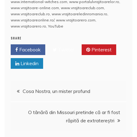
www.international-witches.com
,
www.portalulvrajitoarelor.ro
,
o
p
a
www.vrajitoare-online.com
,
www.vrajitoareclub.com
,
o
p
z
www.vrajitoareclub.ro
,
www.vrajitoareledinromania.ro
,
www.vrajitoareonline.ro/
,
www.vrajitoarero.com
,
k
ă
www.vrajitoarero.ro
,
YouTube
SHARE
Facebook
Twitter
Pinterest
Linkedin
Navigare
Cosa Nostra, un mister profund
în
O tânără din Missouri pretinde că ar fi fost
articole
răpită de extratereştri