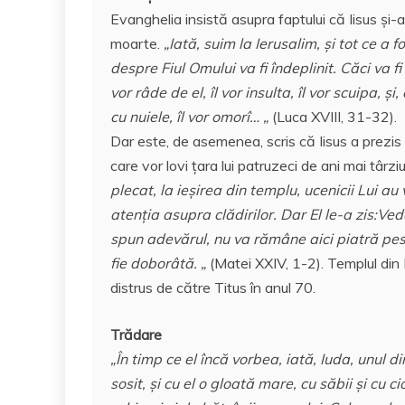
Evanghelia insistă asupra faptului că Iisus şi-a
moarte.
„Iată, suim la Ierusalim, şi tot ce a f
despre Fiul Omului va fi îndeplinit. Căci va f
vor râde de el, îl vor insulta, îl vor scuipa, şi
cu nuiele, îl vor omorî… „
(Luca XVIII, 31-32).
Dar este, de asemenea, scris că Iisus a prezis c
care vor lovi ţara lui patruzeci de ani mai târzi
plecat, la ieşirea din templu, ucenicii Lui au 
atenţia asupra clădirilor. Dar El le-a zis:Ve
spun adevărul, nu va rămâne aici piatră pes
fie doborâtă. „
(Matei XXIV, 1-2). Templul din 
distrus de către Titus în anul 70.
Trădare
„În timp ce el încă vorbea, iată, Iuda, unul d
sosit, şi cu el o gloată mare, cu săbii şi cu c