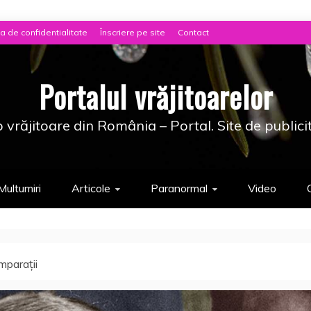
ca de confidentialitate
Înscriere pe site
Contact
Portalul vrăjitoarelor
 vrăjitoare din România – Portal. Site de publici
Multumiri
Articole
Paranormal
Video
mparaţii