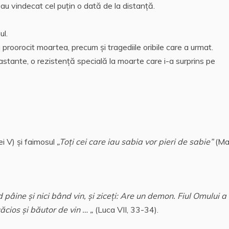
oi au vindecat cel puţin o dată de la distanţă.
ul.
-au proorocit moartea, precum şi tragediile oribile care a urmat.
astante, o rezistenţă specială la moarte care i-a surprins pe
ei V) şi faimosul
„Toţi cei
care iau sabia vor pieri de sabie”
(Ma
âine şi nici bând vin, şi ziceţi: Are un demon. Fiul Omului a 
cios şi băutor de vin … „
(Luca VII, 33-34).