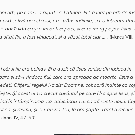
 om orb, pe care l-a rugat să-l atingă. El l-a luat pe orb de m
pună salivă pe ochii lui, i-a strâns mâinile, şi l-a întrebat da
, dar îi văd ca şi cum ar fi copaci, şi care merg pe jos. Iisus i
uitat fix, a fost vindecat, şi a văzut totul clar … „
(Marcu VIII,
 cărui fiu era bolnav. El a auzit că Iisus venise din Iudeea în
boare şi să-i vindece fiul, care era aproape de moarte. Iisus a
deţi. Ofiţerul regelui i-a zis: Doamne, coboară înainte ca cop
ieşte. Şi acest om a crezut cuvântul pe care i l-a spus Iisus, şi
enind în întâmpinarea sa, aducându-i această veste nouă: Cop
t să-şi revină; şi ei i-au zis
: I
eri, la ora şapte. Tatăl a recuno
(Ioan, IV, 47-53).