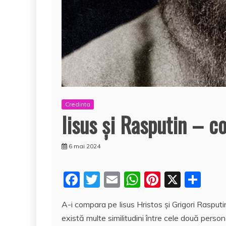
Credinta
Iisus şi Rasputin – c
6 mai 2024
F
T
E
W
Pi
X
P
a
w
m
h
nt
a
A-i compara pe Iisus Hristos şi Grigori Raspu
c
itt
ai
at
er
rt
există multe similitudini între cele două person