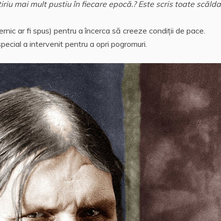
riu mai mult pustiu în fiecare epocă.? Este scris toate scălda
uternic ar fi spus) pentru a încerca să creeze condiţii de pace.
pecial a intervenit pentru a opri pogromuri.