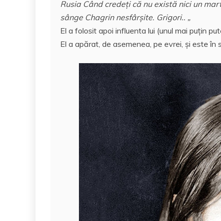
Rusia Când credeţi că nu există nici un marti
sânge Chagrin nesfârşite. Grigori.. „
El a folosit apoi influenta lui (unul mai puţin p
El a apărat, de asemenea, pe evrei, şi este în s