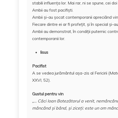
e
er
l
s
e
aj
stabili influenţa lor. Mai rar, ni se spune, cei d
b
A
st
e
Ambii au fost pacifişti.
o
p
a
Ambii şi-au şocat contemporanii apreciând vin
o
p
z
Fiecare dintre ei ar fi profeţit, şi în special şi
Ambii au demonstrat, în condiţii puternic contr
k
ă
contemporanii lor.
Iisus
Pacifist
A se vedea jurământul aşa-zis al Fericirii (Mat
XXVI, 52).
Gustul pentru vin
„… Căci Ioan Botezătorul a venit, nemâncând p
mâncând şi bând, şi ziceţi: este un om mâncă