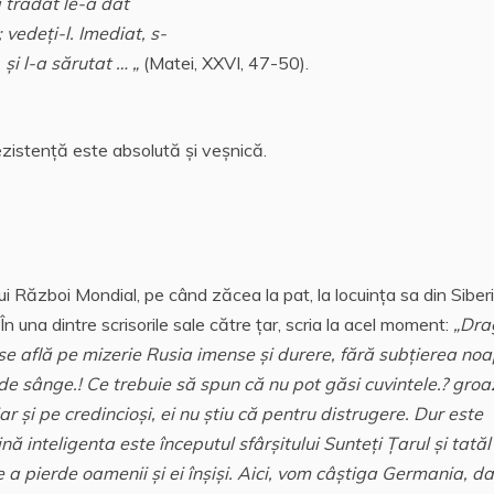
a trădat le-a dat
 vedeţi-l. Imediat, s-
 şi l-a sărutat … „
(Matei, XXVI, 47-50).
zistenţă este absolută şi veşnică.
i Război Mondial, pe când zăcea la pat, la locuinţa sa din Siberi
În una dintre scrisorile sale către ţar, scria la acel moment:
„Dra
ă se află pe mizerie Rusia imense şi durere, fără subţierea no
 de sânge.! Ce trebuie să spun că nu pot găsi cuvintele.? gro
iar şi pe credincioşi, ei nu ştiu că pentru distrugere. Dur este
 inteligenta este începutul sfârşitului Sunteţi Ţarul şi tatăl
e a pierde oamenii şi ei înşişi. Aici, vom câştiga Germania, da