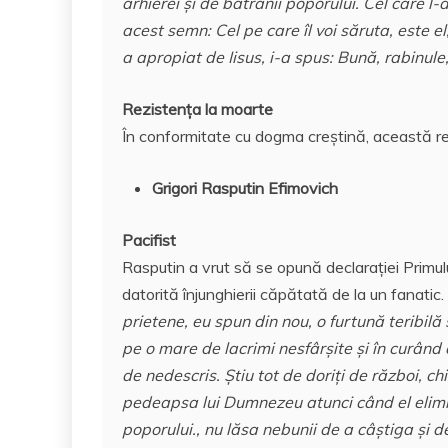
arhierei şi de bătrânii poporului. Cel care l-
acest semn: Cel pe care îl voi săruta, este el;
a apropiat de Iisus, i-a spus: Bună, rabinule,
Rezistenţa la moarte
În conformitate cu dogma creştină, această re
Grigori Rasputin Efimovich
Pacifist
Rasputin a vrut să se opună declaraţiei Primulu
datorită înjunghierii căpătată de la un fanatic. 
prietene, eu spun din nou, o furtună teribil
pe o mare de lacrimi nesfârşite şi în curând
de nedescris. Ştiu tot de doriţi de război, ch
pedeapsa lui Dumnezeu atunci când el elimină
poporului., nu lăsa nebunii de a câştiga şi d