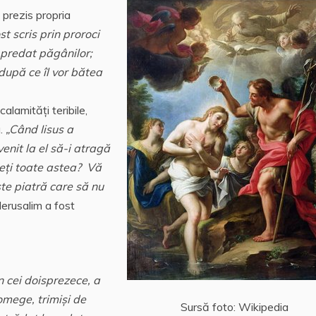
 prezis propria
ost scris prin proroci
i predat păgânilor;
, după ce îl vor bătea
alamităţi teribile,
u.
„Când Iisus a
venit la el să-i atragă
deţi toate astea? Vă
te piatră care să nu
Ierusalim a fost
in cei doisprezece, a
iomege, trimişi de
Sursă foto: Wikipedia