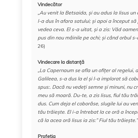
Vindecător
„Au venit la Betsaida, şi au adus la Iisus un
l-a dus în afara satului; şi apoi a început să 
vedea ceva. El s-a uitat, şi a zis: Văd oamenii
pus din nou mâinile pe ochi
;
şi când orbul s-a 
26)
Vindecare la distanţă
„La Capernaum se afla un ofiţer al regelui, al
Galileea, s-a dus la el şi l-a implorat să co
spus:. Dacă nu vedeţi semne şi minuni, nu cre
meu să moară. Du-te, a zis Iisus, fiul tău tră
dus. Cum deja el coborâse, slugile lui au v
tău trăieşte. El i-a întrebat la ce oră a începu
că la acea oră Iisus ia zis:” Fiul tău trăieşte.”
Profeţia