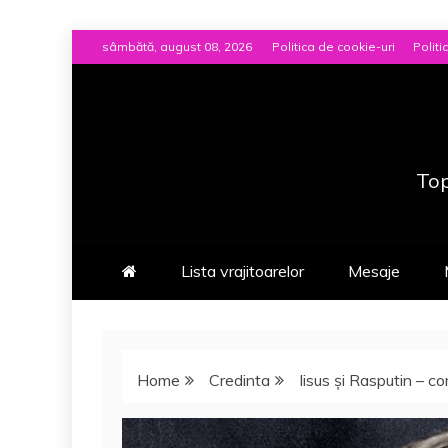
Skip
sâmbătă, august 08, 2026
Politica de cookie-uri
Politi
to
content
Top
Lista vrajitoarelor
Mesaje
Home
Credinta
Iisus şi Rasputin – co