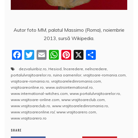
Autor foto MM, palatul Massimo (Roma), noiembrie
2013, sursă Wikipedia.
F
T
E
W
Pi
X
P
a
w
m
h
nt
a
dezvaluiribiz.ro
,
Hesiod
,
înceredere
,
neîncredere
,
c
itt
ai
at
er
rt
portalulvrajitoarelor.ro
,
ruina oamenilor
,
vrajitoare-romania.com
,
e
er
l
s
e
aj
vrajitoare-romania.ro
,
vrajitoareledinromania.com
,
vrajitoareonline.ro
,
www.astrointernational.ro
,
b
A
st
e
www.international-witches.com
,
www.portalulvrajitoarelor.ro
,
www.vrajitoare-online.com
,
www.vrajitoareclub.com
,
o
p
a
www.vrajitoareclub.ro
,
www.vrajitoareledinromania.ro
,
o
p
z
www.vrajitoareonline.ro/
,
www.vrajitoarero.com
,
www.vrajitoarero.ro
k
ă
SHARE