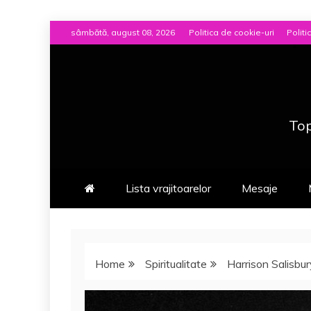
Skip
sâmbătă, august 08, 2026
Politica de cookie-uri
Politi
to
content
Top
Lista vrajitoarelor
Mesaje
Home
Spiritualitate
Harrison Salisbu