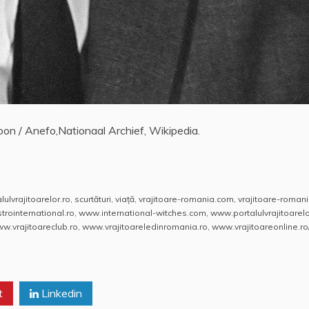
oon / Anefo,Nationaal Archief, Wikipedia.
lulvrajitoarelor.ro
,
scurtături
,
viaţă
,
vrajitoare-romania.com
,
vrajitoare-romani
rointernational.ro
,
www.international-witches.com
,
www.portalulvrajitoarelo
w.vrajitoareclub.ro
,
www.vrajitoareledinromania.ro
,
www.vrajitoareonline.ro
t
Linkedin