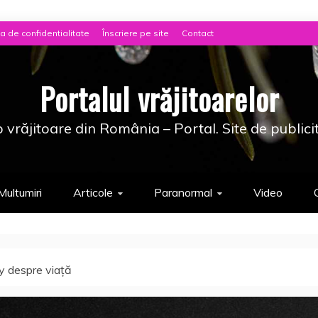
ca de confidentialitate
Înscriere pe site
Contact
Portalul vrăjitoarelor
 vrăjitoare din România – Portal. Site de publici
Multumiri
Articole
Paranormal
Video
ry despre viaţă