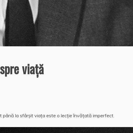
spre viaţă
t până la sfârşit viaţa este o lecţie învăţată imperfect.