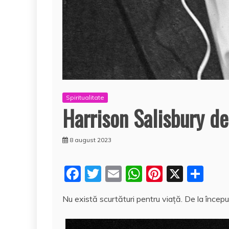
Spiritualitate
Harrison Salisbury de
8 august 2023
F
T
E
W
Pi
X
P
a
w
m
h
nt
a
Nu există scurtături pentru viaţă. De la începu
c
itt
ai
at
er
rt
e
er
l
s
e
aj