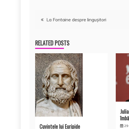
k
ă
Navigare
La Fontaine despre linguşitori
în
RELATED POSTS
articole
Juli
îmbă
Cuvintele lui Euripide
29