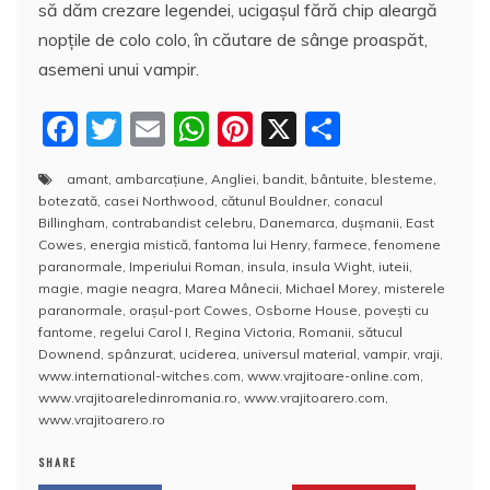
să dăm crezare legendei, ucigașul fără chip aleargă
nopţile de colo colo, în căutare de sânge proaspăt,
asemeni unui vampir.
F
T
E
W
Pi
X
P
a
w
m
h
nt
a
amant
,
ambarcaţiune
,
Angliei
,
bandit
,
bântuite
,
blesteme
,
c
itt
ai
at
er
rt
botezată
,
casei Northwood
,
cătunul Bouldner
,
conacul
e
er
l
s
e
aj
Billingham
,
contrabandist celebru
,
Danemarca
,
duşmanii
,
East
Cowes
,
energia mistică
,
fantoma lui Henry
,
farmece
,
fenomene
b
A
st
e
paranormale
,
Imperiului Roman
,
insula
,
insula Wight
,
iuteii
,
magie
,
magie neagra
,
Marea Mânecii
,
Michael Morey
,
misterele
o
p
a
paranormale
,
orașul-port Cowes
,
Osborne House
,
povești cu
o
p
z
fantome
,
regelui Carol I
,
Regina Victoria
,
Romanii
,
sătucul
Downend
,
spânzurat
,
uciderea
,
universul material
,
vampir
,
vraji
,
k
ă
www.international-witches.com
,
www.vrajitoare-online.com
,
www.vrajitoareledinromania.ro
,
www.vrajitoarero.com
,
www.vrajitoarero.ro
SHARE