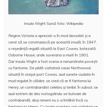
Insula Wight Sursă foto: Wikipedia
Regina Victoria a apreciat-o în mod deosebit şi a
cerut să se construiască pe această insulă, în 1847,
o reşedinţă regală situată la East Cowes, botezată
Osborne House, unde suverana a murit în 1901.
Dar insula Wight a fost scena a nenumărate povești
cu fantome. De pildă vizitatorii casei Northwood,
situată în orașul-port Cowes, aud sunete ciudate în
mod regulat în clădire: se cred că ar fi fantoma lui
Henry, un contrabandist celebru și teribil. În subsol, se
aud extrem de des rostogolindu-se butoaie de
contrabandă, deşi nimeni nu s-a întâlnit încă cu
fantoma lui Henry. Cu toate acestea, unii vizitatori se