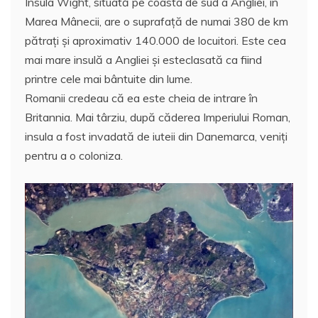
Insula Wight, situată pe coasta de sud a Angliei, în
c
itt
ai
at
er
rt
Marea Mânecii, are o suprafaţă de numai 380 de km
e
er
l
s
e
aj
pătraţi şi aproximativ 140.000 de locuitori. Este cea
b
A
st
e
mai mare insulă a Angliei şi esteclasată ca fiind
o
p
a
printre cele mai bântuite din lume.
o
p
z
Romanii credeau că ea este cheia de intrare în
Britannia. Mai târziu, după căderea Imperiului Roman,
k
ă
insula a fost invadată de iuteii din Danemarca, veniţi
pentru a o coloniza.