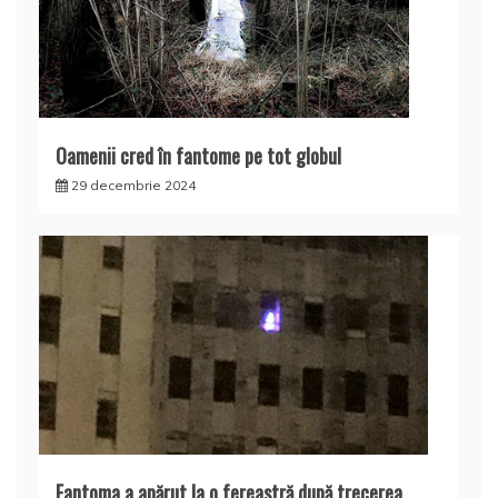
Oamenii cred în fantome pe tot globul
29 decembrie 2024
Fantoma a apărut la o fereastră după trecerea