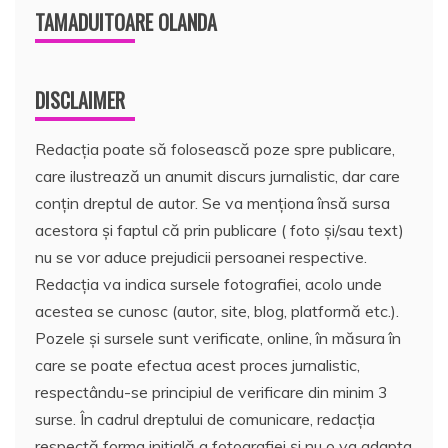
TAMADUITOARE OLANDA
DISCLAIMER
Redacția poate să folosească poze spre publicare,
care ilustrează un anumit discurs jurnalistic, dar care
conțin dreptul de autor. Se va menționa însă sursa
acestora și faptul că prin publicare ( foto și/sau text)
nu se vor aduce prejudicii persoanei respective.
Redacția va indica sursele fotografiei, acolo unde
acestea se cunosc (autor, site, blog, platformă etc.).
Pozele și sursele sunt verificate, online, în măsura în
care se poate efectua acest proces jurnalistic,
respectându-se principiul de verificare din minim 3
surse. În cadrul dreptului de comunicare, redacția
respectă forma inițială a fotografiei și nu o va adapta