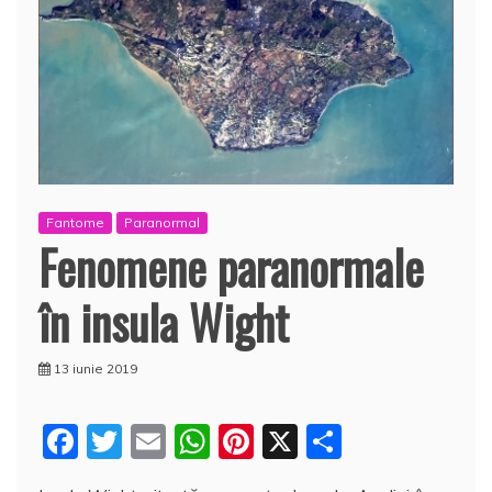
Fantome
Paranormal
Fenomene paranormale
în insula Wight
13 iunie 2019
F
T
E
W
Pi
X
P
a
w
m
h
nt
a