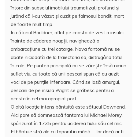
întorc din subsolul imobilului traumatizaţi profund şi
jurând că l-au văzut și auzit pe faimosul bandit, mort
de foarte mult timp.
În cătunul Bouldner, aflat pe coasta de vest a insulei,
înainte de căderea noapţii, navighează o
ambarcaţiune cu trei catarge. Nava fantomă nu se
abate niciodată de la traiectoria sa, distrugând totul
în cale. Pe puntea principală nu se zăreşte însă niciun
suflet viu, cu toate că unii pescari spun că au auzit
voci de pe punțile inferioare. Când se lasă amurgul,
pescarii de pe insula Wight se grăbesc pentru a
acosta în cel mai apropiat port.
O altă locaţie intens bântuită este sătucul Downend.
Aici pare să domnească fantoma lui Michael Morey,
spânzurat în 1735 pentru uciderea fiului său cel mic.
El bântuie străzile cu toporul în mână … Iar dacă ar fi