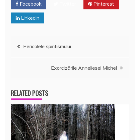
Facebook
Twitter
Pinterest
Linkedin
Navigare
Pericolele spiritismului
în
Exorcizările Anneliesei Michel
articole
RELATED POSTS