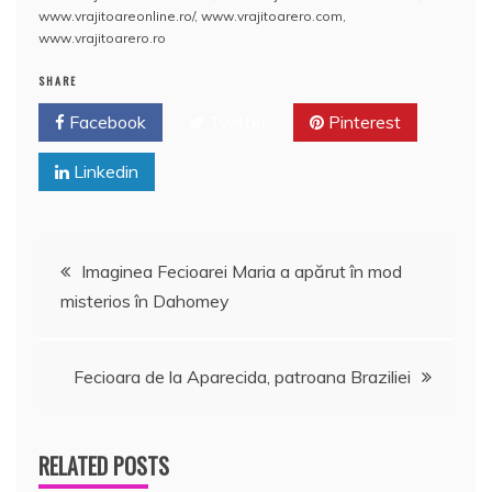
www.vrajitoareonline.ro/
,
www.vrajitoarero.com
,
www.vrajitoarero.ro
SHARE
Facebook
Twitter
Pinterest
Linkedin
Navigare
Imaginea Fecioarei Maria a apărut în mod
misterios în Dahomey
în
articole
Fecioara de la Aparecida, patroana Braziliei
RELATED POSTS