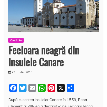
Credinta
Fecioara neagră din
insulele Canare
22 martie 2016
F
T
E
W
Pi
X
P
a
w
m
h
nt
a
După cucerirea insulelor Canare în 1559, Papa
c
itt
ai
at
er
rt
Clement al VIII-lea a declarat-o pe Fecioara Maria