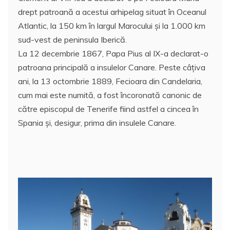
e
er
l
s
e
aj
drept patroană a acestui arhipelag situat în Oceanul
b
A
st
e
Atlantic, la 150 km în largul Marocului şi la 1.000 km
o
p
a
sud-vest de peninsula Iberică.
o
p
z
La 12 decembrie 1867, Papa Pius al IX-a declarat-o
patroana principală a insulelor Canare. Peste câţiva
k
ă
ani, la 13 octombrie 1889, Fecioara din Candelaria,
cum mai este numită, a fost încoronată canonic de
către episcopul de Tenerife fiind astfel a cincea în
Spania și, desigur, prima din insulele Canare.