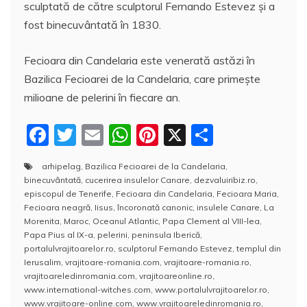
sculptată de către sculptorul Fernando Estevez și a
fost binecuvântată în 1830.
Fecioara din Candelaria este venerată astăzi în
Bazilica Fecioarei de la Candelaria, care primeşte
milioane de pelerini în fiecare an.
F
T
E
W
Pi
X
P
a
w
m
h
nt
a
arhipelag
,
Bazilica Fecioarei de la Candelaria
,
c
itt
ai
at
er
rt
binecuvântată
,
cucerirea insulelor Canare
,
dezvaluiribiz.ro
,
e
er
l
s
e
aj
episcopul de Tenerife
,
Fecioara din Candelaria
,
Fecioara Maria
,
Fecioara neagră
,
Iisus
,
încoronată canonic
,
insulele Canare
,
La
b
A
st
e
Morenita
,
Maroc
,
Oceanul Atlantic
,
Papa Clement al VIII-lea
,
Papa Pius al IX-a
,
pelerini
,
peninsula Iberică
,
o
p
a
portalulvrajitoarelor.ro
,
sculptorul Fernando Estevez
,
templul din
o
p
z
Ierusalim
,
vrajitoare-romania.com
,
vrajitoare-romania.ro
,
vrajitoareledinromania.com
,
vrajitoareonline.ro
,
k
ă
www.international-witches.com
,
www.portalulvrajitoarelor.ro
,
www.vrajitoare-online.com
,
www.vrajitoareledinromania.ro
,